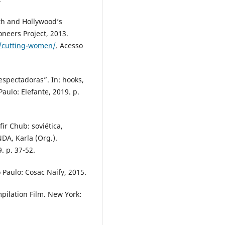
th and Hollywood’s
neers Project, 2013.
y/cutting-women/
. Acesso
espectadoras”. In: hooks,
aulo: Elefante, 2019. p.
ir Chub: soviética,
DA, Karla (Org.).
. p. 37-52.
Paulo: Cosac Naify, 2015.
mpilation Film. New York: