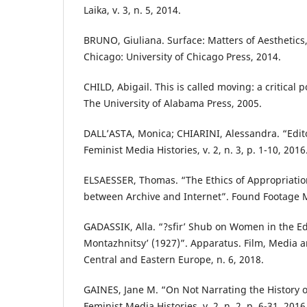
Laika, v. 3, n. 5, 2014.
BRUNO, Giuliana. Surface: Matters of Aesthetics,
Chicago: University of Chicago Press, 2014.
CHILD, Abigail. This is called moving: a critical p
The University of Alabama Press, 2005.
DALL’ASTA, Monica; CHIARINI, Alessandra. “Edito
Feminist Media Histories, v. 2, n. 3, p. 1-10, 2016
ELSAESSER, Thomas. “The Ethics of Appropriati
between Archive and Internet”. Found Footage 
GADASSIK, Alla. “?sfir’ Shub on Women in the E
Montazhnitsy’ (1927)”. Apparatus. Film, Media an
Central and Eastern Europe, n. 6, 2018.
GAINES, Jane M. “On Not Narrating the History 
Feminist Media Histories, v. 2, n. 2, p. 6-31, 2016