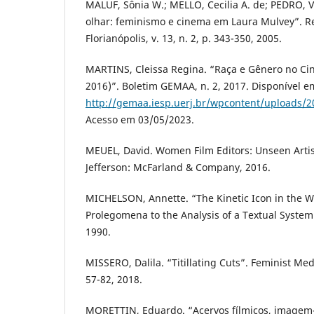
MALUF, Sônia W.; MELLO, Cecilia A. de; PEDRO, V
olhar: feminismo e cinema em Laura Mulvey”. Re
Florianópolis, v. 13, n. 2, p. 343-350, 2005.
MARTINS, Cleissa Regina. “Raça e Gênero no Cin
2016)”. Boletim GEMAA, n. 2, 2017. Disponível e
http://gemaa.iesp.uerj.br/wpcontent/uploads/2
Acesso em 03/05/2023.
MEUEL, David. Women Film Editors: Unseen Arti
Jefferson: McFarland & Company, 2016.
MICHELSON, Annette. “The Kinetic Icon in the W
Prolegomena to the Analysis of a Textual System”
1990.
MISSERO, Dalila. “Titillating Cuts”. Feminist Media
57-82, 2018.
MORETTIN, Eduardo. “Acervos fílmicos, image