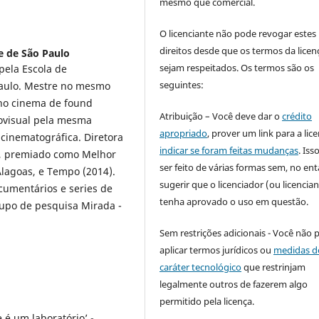
mesmo que comercial.
O licenciante não pode revogar estes
direitos desde que os termos da licen
e de São Paulo
sejam respeitados. Os termos são os
pela Escola de
seguintes:
Paulo. Mestre no mesmo
 no cinema de found
Atribuição – Você deve dar o
crédito
iovisual pela mesma
apropriado
, prover um link para a lic
cinematográfica. Diretora
indicar se foram feitas mudanças
. Is
6), premiado como Melhor
ser feito de várias formas sem, no ent
Alagoas, e Tempo (2014).
sugerir que o licenciador (ou licencian
umentários e series de
tenha aprovado o uso em questão.
grupo de pesquisa Mirada -
Sem restrições adicionais - Você não 
aplicar termos jurídicos ou
medidas d
caráter tecnológico
que restrinjam
legalmente outros de fazerem algo
permitido pela licença.
 é um laboratório’ -