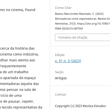
Como Citar
es no cinema, Found
Bastos Marcondes Machado, C. (2023).
Montadoras como espectadoras.
Revista E
Feministas
,
31
(3). https://doi.org/10.1590/
9584-2023v31n387554
Fomatos de Citação
cerca da história das
cinema como indústria,
Edição
olhar mais atento aos
v. 31 n. 3 (2023)
 frequentemente
ia de um trabalho
Seção
o apartada do espaço
Artigos
s montadoras àquela das
mos pensar na sala de
Licença
cício de uma
de de pausar, repetir,
Copyright (c) 2023 Revista Estudos
o tecido representativo da