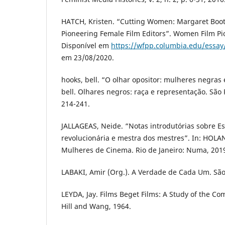
HATCH, Kristen. “Cutting Women: Margaret Boo
Pioneering Female Film Editors”. Women Film Pio
Disponível em
https://wfpp.columbia.edu/essa
em 23/08/2020.
hooks, bell. “O olhar opositor: mulheres negras 
bell. Olhares negros: raça e representação. São P
214-241.
JALLAGEAS, Neide. “Notas introdutórias sobre Esf
revolucionária e mestra dos mestres”. In: HOLAN
Mulheres de Cinema. Rio de Janeiro: Numa, 2019
LABAKI, Amir (Org.). A Verdade de Cada Um. São 
LEYDA, Jay. Films Beget Films: A Study of the Co
Hill and Wang, 1964.