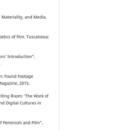
 Materiality, and Media.
oetics of film. Tuscaloosa:
rs’ Introduction”.
.
on: Found Footage
Magazine, 2015.
diting Room: ‘The Work of
d Digital Cultures in
of Feminism and Film”.
.