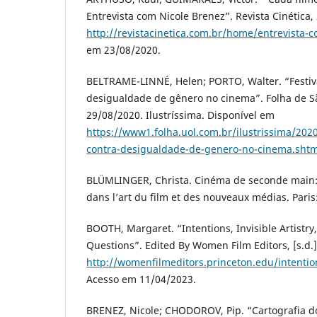
Entrevista com Nicole Brenez”. Revista Cinética,
http://revistacinetica.com.br/home/entrevista-
em 23/08/2020.
BELTRAME-LINNÉ, Helen; PORTO, Walter. “Festiva
desigualdade de gênero no cinema”. Folha de Sã
29/08/2020. Ilustríssima. Disponível em
https://www1.folha.uol.com.br/ilustrissima/2020
contra-desigualdade-de-genero-no-cinema.shtm
BLÜMLINGER, Christa. Cinéma de seconde main:
dans l’art du film et des nouveaux médias. Paris:
BOOTH, Margaret. “Intentions, Invisible Artistry
Questions”. Edited By Women Film Editors, [s.d.
http://womenfilmeditors.princeton.edu/intention
Acesso em 11/04/2023.
BRENEZ, Nicole; CHODOROV, Pip. “Cartografia d