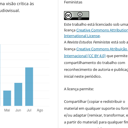
Feministas
a visão crítica às
udiovisual.
Este trabalho está licenciado sob um
licença
Creative Commons Attribution
International License
.
A
Revista Estudos Feministas
está sob 
licença
Creative Commons Atribuição 
Internacional (CC BY 4.0)
que permite
compartilhamento do trabalho com
reconhecimento de autoria e publica
inicial neste periódico.
A licença permite:
Compartilhar (copiar e redistribuir o
material em qualquer suporte ou for
e/ou adaptar (remixar, transformar, e 
a partir do material) para qualquer fi