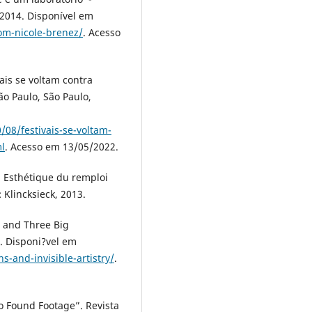
 2014. Disponível em
com-nicole-brenez/
. Acesso
is se voltam contra
o Paulo, São Paulo,
/08/festivais-se-voltam-
l
. Acesso em 13/05/2022.
 Esthétique du remploi
 Klincksieck, 2013.
, and Three Big
]. Disponi?vel em
s-and-invisible-artistry/
.
o Found Footage”. Revista