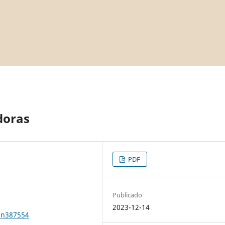
doras
PDF
Publicado
2023-12-14
1n387554