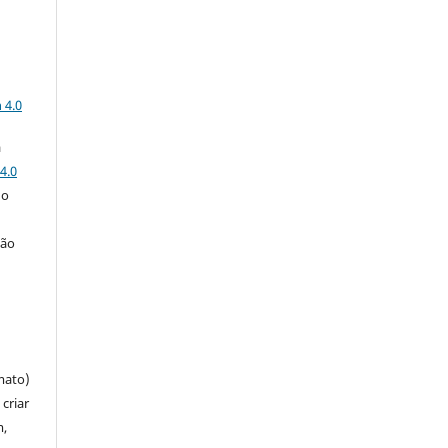
a
 4.0
a
4.0
 o
ção
mato)
criar
m,