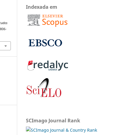
Indexada em
studos
1806-
SCImago Journal Rank