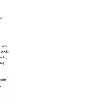
ça
ença e
so pode
anto,
te)
pode
e