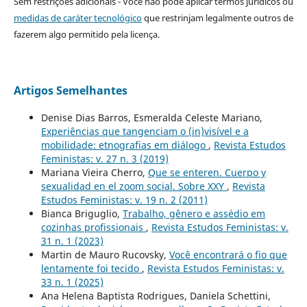
Sem restrições adicionais - Você não pode aplicar termos jurídicos ou
medidas de caráter tecnológico
que restrinjam legalmente outros de
fazerem algo permitido pela licença.
Artigos Semelhantes
Denise Dias Barros, Esmeralda Celeste Mariano,
Experiências que tangenciam o (in)visível e a
mobilidade: etnografias em diálogo
,
Revista Estudos
Feministas: v. 27 n. 3 (2019)
Mariana Vieira Cherro,
Que se enteren. Cuerpo y
sexualidad en el zoom social. Sobre XXY
,
Revista
Estudos Feministas: v. 19 n. 2 (2011)
Bianca Briguglio,
Trabalho, gênero e assédio em
cozinhas profissionais
,
Revista Estudos Feministas: v.
31 n. 1 (2023)
Martin de Mauro Rucovsky,
Você encontrará o fio que
lentamente foi tecido
,
Revista Estudos Feministas: v.
33 n. 1 (2025)
Ana Helena Baptista Rodrigues, Daniela Schettini,