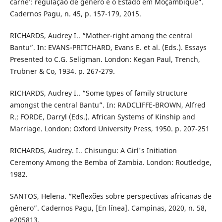
carne’: regulação de gênero e o Estado em Moçambique”.
Cadernos Pagu, n. 45, p. 157-179, 2015.
RICHARDS, Audrey I.. “Mother-right among the central
Bantu”. In: EVANS-PRITCHARD, Evans E. et al. (Eds.). Essays
Presented to C.G. Seligman. London: Kegan Paul, Trench,
Trubner & Co, 1934. p. 267-279.
RICHARDS, Audrey I.. “Some types of family structure
amongst the central Bantu”. In: RADCLIFFE-BROWN, Alfred
R.; FORDE, Darryl (Eds.). African Systems of Kinship and
Marriage. London: Oxford University Press, 1950. p. 207-251
RICHARDS, Audrey. I.. Chisungu: A Girl's Initiation
Ceremony Among the Bemba of Zambia. London: Routledge,
1982.
SANTOS, Helena. “Reflexões sobre perspectivas africanas de
gênero”. Cadernos Pagu, [En línea]. Campinas, 2020, n. 58,
e205813.