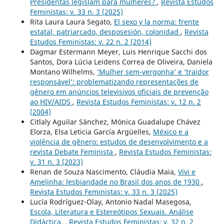
Presidentas legislam para mulheres?
,
Revista Estudos
Feministas: v. 33 n. 3 (2025)
Rita Laura Laura Segato,
El sexo y la norma: frente
estatal, patriarcado, desposesión, colonidad
,
Revista
Estudos Feministas: v. 22 n. 2 (2014)
Dagmar Estermann Meyer, Luis Henrique Sacchi dos
Santos, Dora Lúcia Leidens Correa de Oliveira, Daniela
Montano Wilhelms,
‘Mulher sem-vergonha’ e ‘traidor
responsável’: problematizando representações de
gênero em anúncios televisivos oficiais de prevenção
ao HIV/AIDS
,
Revista Estudos Feministas: v. 12 n. 2
(2004)
Citlaly Aguilar Sánchez, Mónica Guadalupe Chávez
Elorza, Elsa Leticia García Argüelles,
México e a
violência de gênero: estudos de desenvolvimento e a
revista Debate Feminista
,
Revista Estudos Feministas:
v. 31 n. 3 (2023)
Renan de Souza Nascimento, Cláudia Maia,
Vivi e
Amelinha: lesbiandade no Brasil dos anos de 1930
,
Revista Estudos Feministas: v. 33 n. 3 (2025)
Lucía Rodríguez-Olay, Antonio Nadal Masegosa,
Escola, Literatura e Estereótipos Sexuais. Análise
Didáctica.
,
Revista Estudos Feministas: v. 32 n. 2