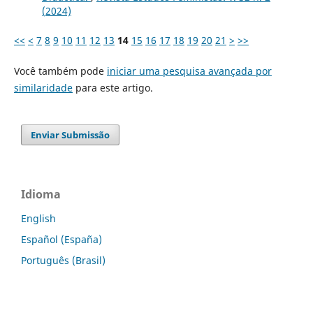
(2024)
<<
<
7
8
9
10
11
12
13
14
15
16
17
18
19
20
21
>
>>
Você também pode
iniciar uma pesquisa avançada por
similaridade
para este artigo.
Enviar Submissão
Idioma
English
Español (España)
Português (Brasil)