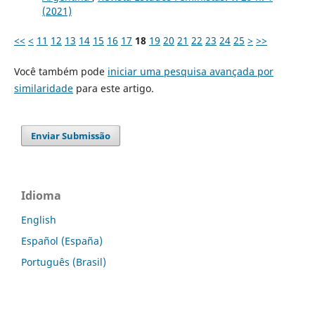
(2021)
<<
<
11
12
13
14
15
16
17
18
19
20
21
22
23
24
25
>
>>
Você também pode
iniciar uma pesquisa avançada por
similaridade
para este artigo.
Enviar Submissão
Idioma
English
Español (España)
Português (Brasil)