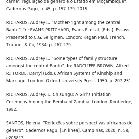
carne’: regulação de gênero e o Estado em Moçambique”.
Cadernos Pagu, n. 45, p. 157-179, 2015.
RICHARDS, Audrey I.. “Mother-right among the central
Bantu”. In: EVANS-PRITCHARD, Evans E. et al. (Eds.). Essays
Presented to C.G. Seligman. London: Kegan Paul, Trench,
Trubner & Co, 1934. p. 267-279.
RICHARDS, Audrey I.. “Some types of family structure
amongst the central Bantu”. In: RADCLIFFE-BROWN, Alfred
R.; FORDE, Darryl (Eds.). African Systems of Kinship and
Marriage. London: Oxford University Press, 1950. p. 207-251
RICHARDS, Audrey. I.. Chisungu: A Girl's Initiation
Ceremony Among the Bemba of Zambia. London: Routledge,
1982.
SANTOS, Helena. “Reflexões sobre perspectivas africanas de
gênero”. Cadernos Pagu, [En línea]. Campinas, 2020, n. 58,
e205813.