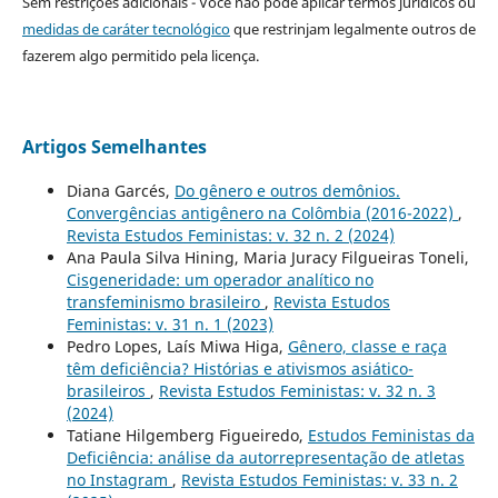
Sem restrições adicionais - Você não pode aplicar termos jurídicos ou
medidas de caráter tecnológico
que restrinjam legalmente outros de
fazerem algo permitido pela licença.
Artigos Semelhantes
Diana Garcés,
Do gênero e outros demônios.
Convergências antigênero na Colômbia (2016-2022)
,
Revista Estudos Feministas: v. 32 n. 2 (2024)
Ana Paula Silva Hining, Maria Juracy Filgueiras Toneli,
Cisgeneridade: um operador analítico no
transfeminismo brasileiro
,
Revista Estudos
Feministas: v. 31 n. 1 (2023)
Pedro Lopes, Laís Miwa Higa,
Gênero, classe e raça
têm deficiência? Histórias e ativismos asiático-
brasileiros
,
Revista Estudos Feministas: v. 32 n. 3
(2024)
Tatiane Hilgemberg Figueiredo,
Estudos Feministas da
Deficiência: análise da autorrepresentação de atletas
no Instagram
,
Revista Estudos Feministas: v. 33 n. 2