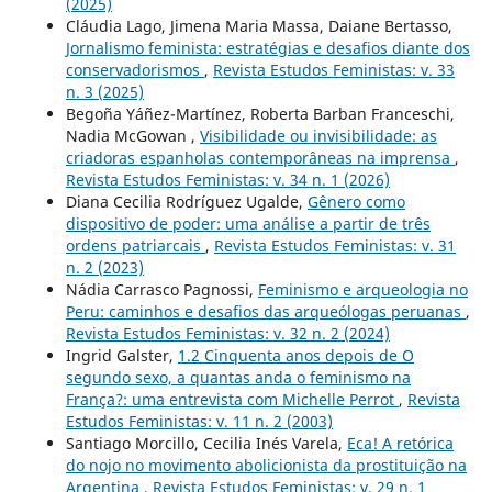
(2025)
Cláudia Lago, Jimena Maria Massa, Daiane Bertasso,
Jornalismo feminista: estratégias e desafios diante dos
conservadorismos
,
Revista Estudos Feministas: v. 33
n. 3 (2025)
Begoña Yáñez-Martínez, Roberta Barban Franceschi,
Nadia McGowan ,
Visibilidade ou invisibilidade: as
criadoras espanholas contemporâneas na imprensa
,
Revista Estudos Feministas: v. 34 n. 1 (2026)
Diana Cecilia Rodríguez Ugalde,
Gênero como
dispositivo de poder: uma análise a partir de três
ordens patriarcais
,
Revista Estudos Feministas: v. 31
n. 2 (2023)
Nádia Carrasco Pagnossi,
Feminismo e arqueologia no
Peru: caminhos e desafios das arqueólogas peruanas
,
Revista Estudos Feministas: v. 32 n. 2 (2024)
Ingrid Galster,
1.2 Cinquenta anos depois de O
segundo sexo, a quantas anda o feminismo na
França?: uma entrevista com Michelle Perrot
,
Revista
Estudos Feministas: v. 11 n. 2 (2003)
Santiago Morcillo, Cecilia Inés Varela,
Eca! A retórica
do nojo no movimento abolicionista da prostituição na
Argentina
,
Revista Estudos Feministas: v. 29 n. 1