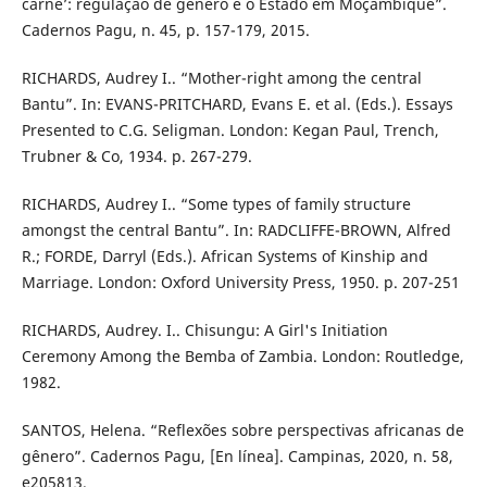
carne’: regulação de gênero e o Estado em Moçambique”.
Cadernos Pagu, n. 45, p. 157-179, 2015.
RICHARDS, Audrey I.. “Mother-right among the central
Bantu”. In: EVANS-PRITCHARD, Evans E. et al. (Eds.). Essays
Presented to C.G. Seligman. London: Kegan Paul, Trench,
Trubner & Co, 1934. p. 267-279.
RICHARDS, Audrey I.. “Some types of family structure
amongst the central Bantu”. In: RADCLIFFE-BROWN, Alfred
R.; FORDE, Darryl (Eds.). African Systems of Kinship and
Marriage. London: Oxford University Press, 1950. p. 207-251
RICHARDS, Audrey. I.. Chisungu: A Girl's Initiation
Ceremony Among the Bemba of Zambia. London: Routledge,
1982.
SANTOS, Helena. “Reflexões sobre perspectivas africanas de
gênero”. Cadernos Pagu, [En línea]. Campinas, 2020, n. 58,
e205813.