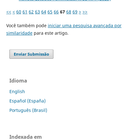
<<
<
60
61
62
63
64
65
66
67
68
69
>
>>
Você também pode
iniciar uma pesquisa avançada por
similaridade
para este artigo.
Enviar Submissão
Idioma
English
Español (España)
Português (Brasil)
Indexada em