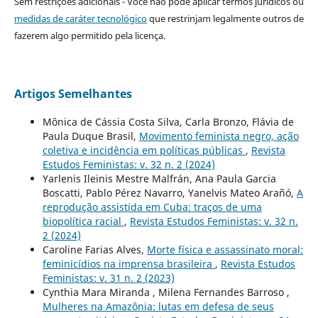
Sem restrições adicionais - Você não pode aplicar termos jurídicos ou
medidas de caráter tecnológico
que restrinjam legalmente outros de
fazerem algo permitido pela licença.
Artigos Semelhantes
Mônica de Cássia Costa Silva, Carla Bronzo, Flávia de
Paula Duque Brasil,
Movimento feminista negro, ação
coletiva e incidência em políticas públicas
,
Revista
Estudos Feministas: v. 32 n. 2 (2024)
Yarlenis Ileinis Mestre Malfrán, Ana Paula Garcia
Boscatti, Pablo Pérez Navarro, Yanelvis Mateo Arañó,
A
reprodução assistida em Cuba: traços de uma
biopolítica racial
,
Revista Estudos Feministas: v. 32 n.
2 (2024)
Caroline Farias Alves,
Morte física e assassinato moral:
feminicídios na imprensa brasileira
,
Revista Estudos
Feministas: v. 31 n. 2 (2023)
Cynthia Mara Miranda , Milena Fernandes Barroso ,
Mulheres na Amazônia: lutas em defesa de seus