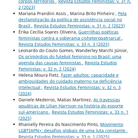
corpos-territórios
,
Revista Estudos Feministas: v. 31 n.
2 (2023)
Mariana Prandini Assis , Marina Brito Pinheiro ,
Pela
desfamilização da política de assistência social no
Brasil
,
Revista Estudos Feministas: v. 31 n. 2 (2023)
Érika Cecília Soares Oliveira,
Guerrilhas poéticas
feministas contra a soberania cisheteropatriarcal
,
Revista Estudos Feministas: v. 33 n. 3 (2025)
Leonardo do Couto Gomes, Wanderley Marchi Júnior,
Os primórdios do futebol feminino no Brasil: uma
agenda das causas feministas
,
Revista Estudos
Feministas: v. 32 n. 2 (2024)
Helena Moura Fietz,
Fazer adultos: capacidade e
ambiguidades do cuidado materno na deficiência
intelectual
,
Revista Estudos Feministas: v. 32 n. 3
(2024)
Daniele Medeiros, Matias Martinez,
As travessias
aquáticas de Lilian Harrison na história do esporte
sul-americano
,
Revista Estudos Feministas: v. 33 n. 1
(2025)
Rhanielly Pereira do Nascimento Pinto,
Movimento
LGBTIAPN+: desafios globais de uma luta constante
,
Revista Estudos Feministas: v. 33 n. 1 (2025)