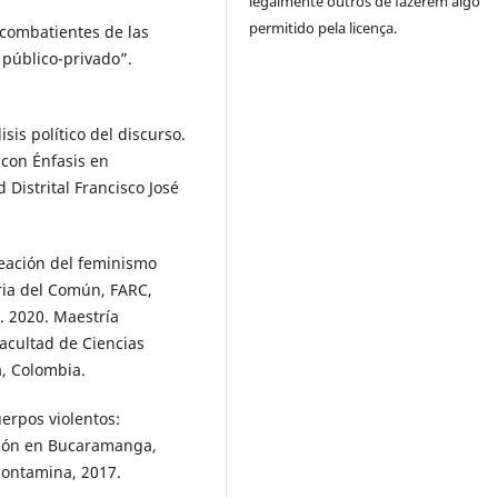
legalmente outros de fazerem algo
permitido pela licença.
combatientes de las
 público-privado”.
is político del discurso.
 con Énfasis en
Distrital Francisco José
creación del feminismo
ria del Común, FARC,
. 2020. Maestría
Facultad de Ciencias
a, Colombia.
erpos violentos:
ción en Bucaramanga,
contamina, 2017.