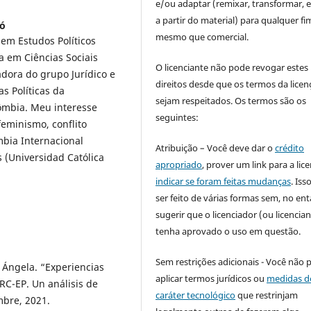
e/ou adaptar (remixar, transformar, e 
a partir do material) para qualquer fi
gó
mesmo que comercial.
 em Estudos Políticos
a em Ciências Sociais
O licenciante não pode revogar estes
adora do grupo Jurídico e
direitos desde que os termos da licen
as Políticas da
sejam respeitados. Os termos são os
lômbia. Meu interesse
seguintes:
feminismo, conflito
bia Internacional
Atribuição – Você deve dar o
crédito
s (Universidad Católica
apropriado
, prover um link para a lic
indicar se foram feitas mudanças
. Is
ser feito de várias formas sem, no ent
sugerir que o licenciador (ou licencian
tenha aprovado o uso em questão.
Sem restrições adicionais - Você não 
Ángela. “Experiencias
aplicar termos jurídicos ou
medidas d
RC-EP. Un análisis de
caráter tecnológico
que restrinjam
mbre, 2021.