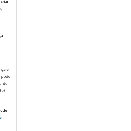
criar
m,
ça
ença e
so pode
anto,
te)
pode
e