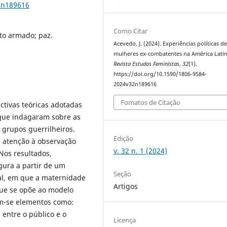
2n189616
Como Citar
ito armado; paz.
Acevedo, J. (2024). Experiências políticas d
mulheres ex-combatentes na América Latin
Revista Estudos Feministas
,
32
(1).
https://doi.org/10.1590/1806-9584-
2024v32n189616
Fomatos de Citação
ctivas teóricas adotadas
 que indagaram sobre as
 grupos guerrilheiros.
Edição
 atenção à observação
v. 32 n. 1 (2024)
 Nos resultados,
gura a partir de um
Seção
al, em que a maternidade
Artigos
que se opõe ao modelo
am-se elementos como:
s entre o público e o
Licença