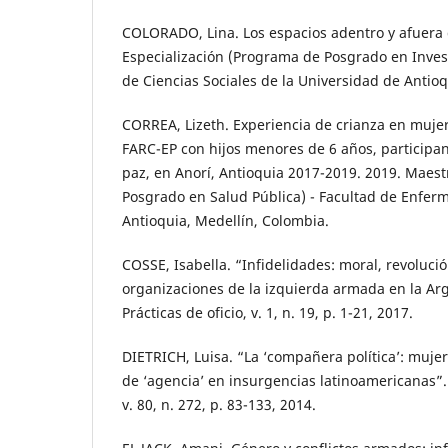
COLORADO, Lina. Los espacios adentro y afuera 
Especialización (Programa de Posgrado en Invest
de Ciencias Sociales de la Universidad de Antioq
CORREA, Lizeth. Experiencia de crianza en mujer
FARC-EP con hijos menores de 6 años, participa
paz, en Anorí, Antioquia 2017-2019. 2019. Maes
Posgrado en Salud Pública) - Facultad de Enferm
Antioquia, Medellín, Colombia.
COSSE, Isabella. “Infidelidades: moral, revoluci
organizaciones de la izquierda armada en la Arg
Prácticas de oficio, v. 1, n. 19, p. 1-21, 2017.
DIETRICH, Luisa. “La ‘compañera política’: mujer
de ‘agencia’ en insurgencias latinoamericanas”.
v. 80, n. 272, p. 83-133, 2014.