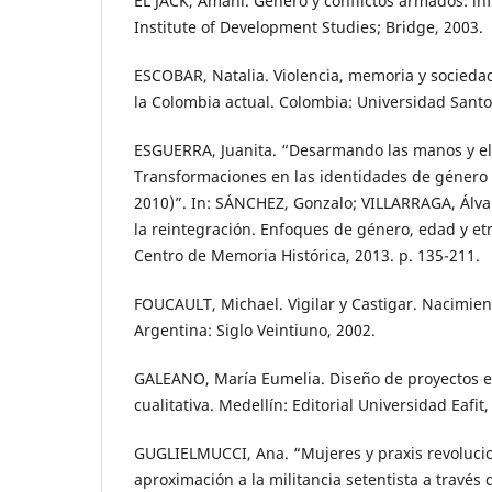
EL JACK, Amani. Género y conflictos armados: in
Institute of Development Studies; Bridge, 2003.
ESCOBAR, Natalia. Violencia, memoria y socieda
la Colombia actual. Colombia: Universidad Sant
ESGUERRA, Juanita. “Desarmando las manos y el
Transformaciones en las identidades de género
2010)”. In: SÁNCHEZ, Gonzalo; VILLARRAGA, Álvar
la reintegración. Enfoques de género, edad y etn
Centro de Memoria Histórica, 2013. p. 135-211.
FOUCAULT, Michael. Vigilar y Castigar. Nacimient
Argentina: Siglo Veintiuno, 2002.
GALEANO, María Eumelia. Diseño de proyectos en
cualitativa. Medellín: Editorial Universidad Eafit,
GUGLIELMUCCI, Ana. “Mujeres y praxis revolucio
aproximación a la militancia setentista a través 