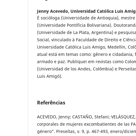
Jenny Acevedo,
Universidad Católica Luis Ami
É socióloga (Universidade de Antioquia), mestre
(Universidade Pontificia Bolivariana). Doutorand
(Universidade de La Plata, Argentina) e pesquis
Social, vinculado à Faculdade de Direito e Ciênci
Universidade Católica Luis Amigo, Medellín, Co
atual está em temas como: gênero e cidadania, 
armado e paz. Publiquei em revistas como Colom
(Universidad de los Andes, Colômbia) e Perseita
Luis Amigó).
Referências
ACEVEDO, Jenny; CASTAÑO, Stefani; VELÁSQUEZ, 
corporales de mujeres excombatientes de las FA
género”. Preseítas, v. 9, p. 467-493, enero/dicie