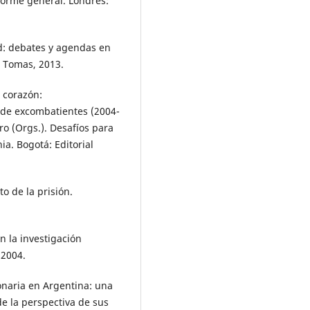
forme general. Londres:
d: debates y agendas en
o Tomas, 2013.
 corazón:
 de excombatientes (2004-
o (Orgs.). Desafíos para
ia. Bogotá: Editorial
o de la prisión.
 la investigación
 2004.
naria en Argentina: una
de la perspectiva de sus