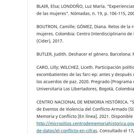
BLAIR, Elsa; LONDOÑO, Luz María. “Experiencias
de las mujeres”. Nómadas, n. 19, p. 106-115, 20
BOUTRON, Camille; GÓMEZ, Diana. Retos de la re
mujeres. Colombia: Centro Interdisciplinario de
(Cider), 2017.
BUTLER, Judith. Deshacer el género. Barcelona: 
CARO, Lilly; WILCHEZ, Liceth. Participación polít
excombatientes de las farc-ep: antes y después
los acuerdos de paz. 2020. Pregrado (Programa d
Universitaria Los Libertadores, Bogotá, Colombia
CENTRO NACIONAL DE MEMORIA HISTÓRICA. “Si
de Eventos de Violencia del Conflicto Armado (S
Memoria y Conflicto [En línea]. 2021. Disponible
http://micrositios.centrodememoriahistorica.gov
de-datos/el-conflicto-en-cifras
. Consultado el 17