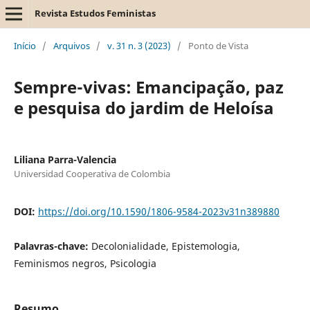
Revista Estudos Feministas
Início
/
Arquivos
/
v. 31 n. 3 (2023)
/
Ponto de Vista
Sempre-vivas: Emancipação, paz
e pesquisa do jardim de Heloísa
Liliana Parra-Valencia
Universidad Cooperativa de Colombia
DOI:
https://doi.org/10.1590/1806-9584-2023v31n389880
Palavras-chave:
Decolonialidade, Epistemologia,
Feminismos negros, Psicologia
Resumo