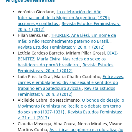
Artigos Semelhantes
Verónica Giordano,
La celebración del Año
Internacional de la Mujer en Argentina (1975):
acciones y conflictos
,
Revista Estudos Feministas: v.
20 n. 1 (2012)
Hilan Bensusan,
THURLER, Ana Liési. Em nome da
mãe: o não reconhecimento paterno no Brasil.
,
Revista Estudos Feministas: v. 20 n. 1 (2012)
Letícia Cardoso Barreto, Miriam Pillar Grossi,
DÍAZ-
BENÍTEZ, María Elvira. Nas redes do sexo: os
bastidores do pornô brasileiro.
,
Revista Estudos
Feministas: v. 20 n. 1 (2012)
Laila Priscila Graf, Maria Chalfin Coutinho,
Entre aves,
carnes e embalagens: divisão sexual e sentidos do
trabalho em abatedouro avícola
,
Revista Estudos
Feministas: v. 20 n. 3 (2012)
Alcileide Cabral do Nascimento,
O bonde do desejo: o
Movimento Feminista no Recife e o debate em torno
do sexismo (1927-1931)
,
Revista Estudos Feministas:
v. 21 n. 1 (2013)
Claudia Mayorga, Alba Coura, Nerea Miralles, Vivane
Martins Cunha,
As críticas ao gênero e a pluralização