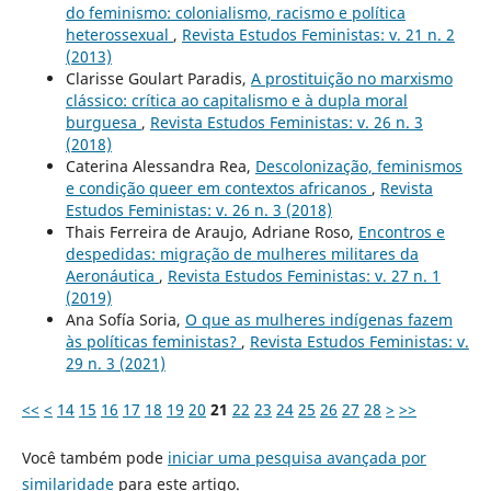
do feminismo: colonialismo, racismo e política
heterossexual
,
Revista Estudos Feministas: v. 21 n. 2
(2013)
Clarisse Goulart Paradis,
A prostituição no marxismo
clássico: crítica ao capitalismo e à dupla moral
burguesa
,
Revista Estudos Feministas: v. 26 n. 3
(2018)
Caterina Alessandra Rea,
Descolonização, feminismos
e condição queer em contextos africanos
,
Revista
Estudos Feministas: v. 26 n. 3 (2018)
Thais Ferreira de Araujo, Adriane Roso,
Encontros e
despedidas: migração de mulheres militares da
Aeronáutica
,
Revista Estudos Feministas: v. 27 n. 1
(2019)
Ana Sofía Soria,
O que as mulheres indígenas fazem
às políticas feministas?
,
Revista Estudos Feministas: v.
29 n. 3 (2021)
<<
<
14
15
16
17
18
19
20
21
22
23
24
25
26
27
28
>
>>
Você também pode
iniciar uma pesquisa avançada por
similaridade
para este artigo.