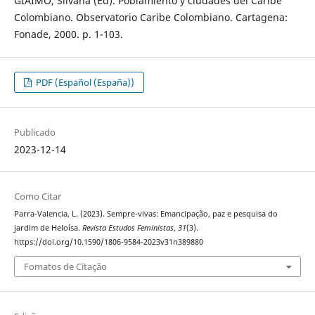
GIAIMO, Silvana (Ed). Poblamiento y ciudades del Caribe
Colombiano. Observatorio Caribe Colombiano. Cartagena:
Fonade, 2000. p. 1-103.
PDF (Español (España))
Publicado
2023-12-14
Como Citar
Parra-Valencia, L. (2023). Sempre-vivas: Emancipação, paz e pesquisa do
jardim de Heloísa.
Revista Estudos Feministas
,
31
(3).
https://doi.org/10.1590/1806-9584-2023v31n389880
Fomatos de Citação