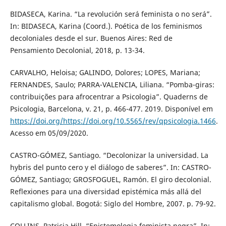
BIDASECA, Karina. “La revolución será feminista o no será”.
In: BIDASECA, Karina (Coord.). Poética de los feminismos
decoloniales desde el sur. Buenos Aires: Red de
Pensamiento Decolonial, 2018, p. 13-34.
CARVALHO, Heloisa; GALINDO, Dolores; LOPES, Mariana;
FERNANDES, Saulo; PARRA-VALENCIA, Liliana. “Pomba-giras:
contribuições para afrocentrar a Psicologia”. Quaderns de
Psicologia, Barcelona, v. 21, p. 466-477. 2019. Disponível em
https://doi.org/https://doi.org/10.5565/rev/qpsicologia.1466
.
Acesso em 05/09/2020.
CASTRO-GÓMEZ, Santiago. “Decolonizar la universidad. La
hybris del punto cero y el diálogo de saberes”. In: CASTRO-
GÓMEZ, Santiago; GROSFOGUEL, Ramón. El giro decolonial.
Reflexiones para una diversidad epistémica más allá del
capitalismo global. Bogotá: Siglo del Hombre, 2007. p. 79-92.
COLLINS, Patricia Hill. “Epistemologia feminista negra”. In: