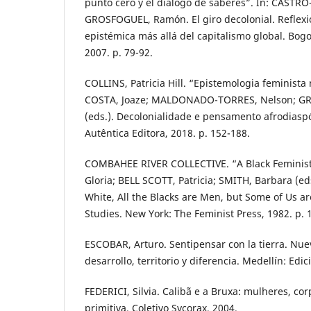
punto cero y el diálogo de saberes”. In: CASTR
GROSFOGUEL, Ramón. El giro decolonial. Reflexi
epistémica más allá del capitalismo global. Bogo
2007. p. 79-92.
COLLINS, Patricia Hill. “Epistemologia feminist
COSTA, Joaze; MALDONADO-TORRES, Nelson; G
(eds.). Decolonialidade e pensamento afrodiaspó
Autêntica Editora, 2018. p. 152-188.
COMBAHEE RIVER COLLECTIVE. “A Black Feminist 
Gloria; BELL SCOTT, Patricia; SMITH, Barbara (ed
White, All the Blacks are Men, but Some of Us a
Studies. New York: The Feminist Press, 1982. p. 
ESCOBAR, Arturo. Sentipensar con la tierra. Nue
desarrollo, territorio y diferencia. Medellín: Edi
FEDERICI, Silvia. Calibã e a Bruxa: mulheres, c
primitiva. Coletivo Sycorax, 2004.