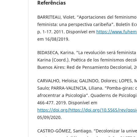
Referências
BARRITEAU, Violet. “Aportaciones del feminism
feminista: una perspectiva caribeña”. Boletín Ec
p. 1-17. 2011. Disponível em
https://www.fuhem.
em 16/08/2019.
BIDASECA, Karina. “La revolución será feminista
Karina (Coord.). Poética de los feminismos decol
Buenos Aires: Red de Pensamiento Decolonial, 20
CARVALHO, Heloisa; GALINDO, Dolores; LOPES, 
Saulo; PARRA-VALENCIA, Liliana. “Pomba-giras: 
afrocentrar a Psicologia”. Quaderns de Psicologia
466-477. 2019. Disponível em
https://doi.org/https://doi.org/10.5565/rev/qps
05/09/2020.
CASTRO-GÓMEZ, Santiago. “Decolonizar la univer