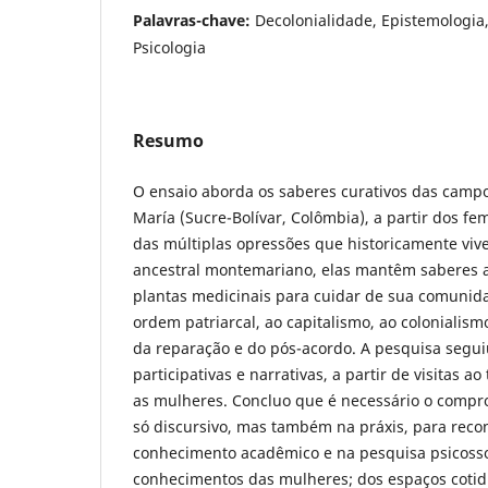
Palavras-chave:
Decolonialidade, Epistemologia
Psicologia
Resumo
O ensaio aborda os saberes curativos das cam
María (Sucre-Bolívar, Colômbia), a partir dos f
das múltiplas opressões que historicamente vive
ancestral montemariano, elas mantêm saberes a
plantas medicinais para cuidar de sua comunida
ordem patriarcal, ao capitalismo, ao colonialism
da reparação e do pós-acordo. A pesquisa segu
participativas e narrativas, a partir de visitas a
as mulheres. Concluo que é necessário o comp
só discursivo, mas também na práxis, para reco
conhecimento acadêmico e na pesquisa psicossoc
conhecimentos das mulheres; dos espaços coti