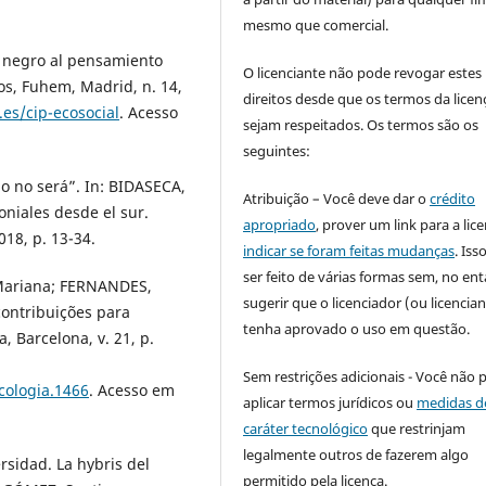
mesmo que comercial.
o negro al pensamiento
O licenciante não pode revogar estes
os, Fuhem, Madrid, n. 14,
direitos desde que os termos da licen
es/cip-ecosocial
. Acesso
sejam respeitados. Os termos são os
seguintes:
 o no será”. In: BIDASECA,
Atribuição – Você deve dar o
crédito
oniales desde el sur.
apropriado
, prover um link para a lic
18, p. 13-34.
indicar se foram feitas mudanças
. Is
ser feito de várias formas sem, no ent
Mariana; FERNANDES,
sugerir que o licenciador (ou licencian
contribuições para
tenha aprovado o uso em questão.
, Barcelona, v. 21, p.
Sem restrições adicionais - Você não 
icologia.1466
. Acesso em
aplicar termos jurídicos ou
medidas d
caráter tecnológico
que restrinjam
legalmente outros de fazerem algo
sidad. La hybris del
permitido pela licença.