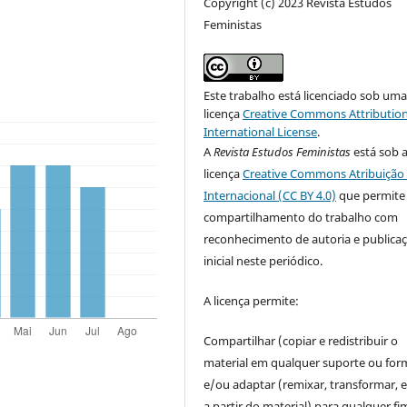
Copyright (c) 2023 Revista Estudos
Feministas
Este trabalho está licenciado sob um
licença
Creative Commons Attribution
International License
.
A
Revista Estudos Feministas
está sob 
licença
Creative Commons Atribuição 
Internacional (CC BY 4.0)
que permite
compartilhamento do trabalho com
reconhecimento de autoria e publica
inicial neste periódico.
A licença permite:
Compartilhar (copiar e redistribuir o
material em qualquer suporte ou for
e/ou adaptar (remixar, transformar, e 
a partir do material) para qualquer fi