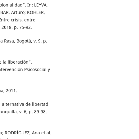
lonialidad”. In: LEYVA,
OBAR, Arturo; KÖHLER,
Entre crisis, entre
 2018. p. 75-92.
 Rasa, Bogotá, v. 9, p.
la liberación”.
ntervención Psicosocial y
a, 2011.
alternativa de libertad
nquilla, v. 6, p. 89-98.
a; RODRÍGUEZ, Ana et al.