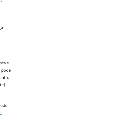
ça
ença e
so pode
anto,
te)
pode
e