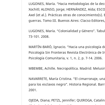
LUGONES, María. “Hacia metodologías de la deco
Xochitl; ALONSO, Jorge; HERNÁNDEZ, Aída; ESC
Axel (et al.). Prácticas otras de conocimiento(s). 
guerras. Tomo III. Buenos Aires: Clacso Editores,
LUGONES, María. “Colonialidad y Género”. Tabula
73-101. 2008.
MARTÍN-BARÓ, Ignacio. “Hacia una psicología de 
Psicología Sin Fronteras Revista Electrónica de I
Psicología Comunitaria, v. 1, n. 2, p. 7-14. 2006.
MBEMBE, Achille. Necropolítica. Madrid: Melusin
NAVARRETE, María Cristina. “El cimarronaje, una 
para los esclavos negro”. Historia Regional. Barra
2001.
OJEDA, Diana; PETZL, Jennifer; QUIROGA, Catalin