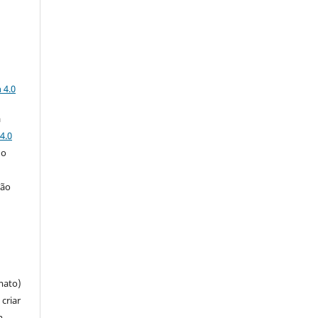
a
 4.0
a
4.0
 o
ção
mato)
criar
m,