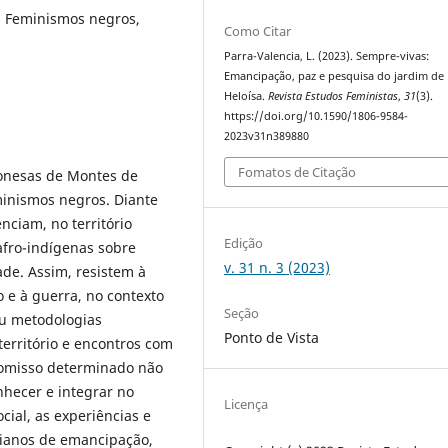
, Feminismos negros,
Como Citar
Parra-Valencia, L. (2023). Sempre-vivas:
Emancipação, paz e pesquisa do jardim de
Heloísa.
Revista Estudos Feministas
,
31
(3).
https://doi.org/10.1590/1806-9584-
2023v31n389880
Fomatos de Citação
ponesas de Montes de
eminismos negros. Diante
nciam, no território
Edição
fro-indígenas sobre
v. 31 n. 3 (2023)
de. Assim, resistem à
o e à guerra, no contexto
Seção
iu metodologias
Ponto de Vista
o território e encontros com
romisso determinado não
nhecer e integrar no
Licença
ial, as experiências e
dianos de emancipação,