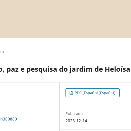
sta
 paz e pesquisa do jardim de Heloísa
PDF (Español (España))
Publicado
1n389880
2023-12-14