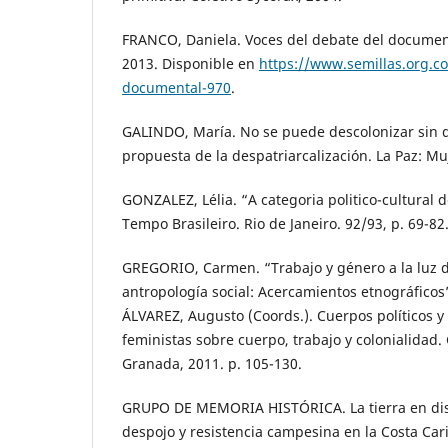
FRANCO, Daniela. Voces del debate del document
2013. Disponible en
https://www.semillas.org.co
documental-970
.
GALINDO, María. No se puede descolonizar sin de
propuesta de la despatriarcalización. La Paz: M
GONZALEZ, Lélia. “A categoria politico-cultural 
Tempo Brasileiro. Rio de Janeiro. 92/93, p. 69-82
GREGORIO, Carmen. “Trabajo y género a la luz de
antropología social: Acercamientos etnográficos”.
ÁLVAREZ, Augusto (Coords.). Cuerpos políticos y 
feministas sobre cuerpo, trabajo y colonialidad
Granada, 2011. p. 105-130.
GRUPO DE MEMORIA HISTÓRICA. La tierra en di
despojo y resistencia campesina en la Costa Car