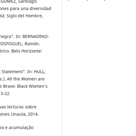
O-GÓMEZ, Santiago;
ones para una diversidad
tá: Siglo del Hombre,
a negra”. In: BERNADINO-
ROSFOGUEL, Ramón.
rico. Belo Horizonte:
Statement”. In: HULL,
s.). All the Women are
re Brave: Black Women’s
13-22.
vas lecturas sobre
ciones Unaula, 2014.
orpo e acumulação