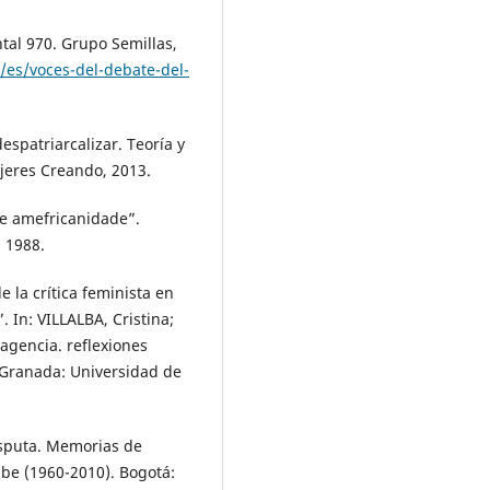
al 970. Grupo Semillas,
/es/voces-del-debate-del-
spatriarcalizar. Teoría y
ujeres Creando, 2013.
de amefricanidade”.
. 1988.
 la crítica feminista en
 In: VILLALBA, Cristina;
agencia. reflexiones
. Granada: Universidad de
sputa. Memorias de
ibe (1960-2010). Bogotá: