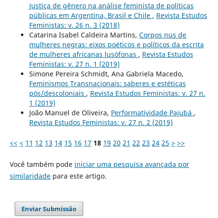
Justiça de gênero na análise feminista de políticas
públicas em Argentina, Brasil e Chile
,
Revista Estudos
Feministas: v. 26 n. 3 (2018)
Catarina Isabel Caldeira Martins,
Corpos nus de
mulheres negras: eixos poéticos e políticos da escrita
de mulheres africanas lusófonas
,
Revista Estudos
Feministas: v. 27 n. 1 (2019)
Simone Pereira Schmidt, Ana Gabriela Macedo,
Feminismos Transnacionais: saberes e estéticas
pós/descoloniais
,
Revista Estudos Feministas: v. 27 n.
1 (2019)
João Manuel de Oliveira,
Performatividade Pajubá
,
Revista Estudos Feministas: v. 27 n. 2 (2019)
<<
<
11
12
13
14
15
16
17
18
19
20
21
22
23
24
25
>
>>
Você também pode
iniciar uma pesquisa avançada por
similaridade
para este artigo.
Enviar Submissão