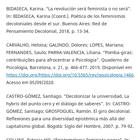
BIDASECA, Karina. “La revolución será feminista o no será”.
In: BIDASECA, Karina (Coord.). Poética de los feminismos
decoloniales desde el sur. Buenos Aires: Red de
Pensamiento Decolonial, 2018, p. 13-34.
CARVALHO, Heloisa; GALINDO, Dolores; LOPES, Mariana;
FERNANDES, Saulo; PARRA-VALENCIA, Liliana. “Pomba-giras:
contribuições para afrocentrar a Psicologia”. Quaderns de
Psicologia, Barcelona, v. 21, p. 466-477. 2019. Disponível em
https://doi.org/https://doi.org/10.5565/rev/qpsicologia.1466
.
Acesso em 05/09/2020.
CASTRO-GÓMEZ, Santiago. “Decolonizar la universidad. La
hybris del punto cero y el diálogo de saberes”. In: CASTRO-
GÓMEZ, Santiago; GROSFOGUEL, Ramón. El giro decolonial.
Reflexiones para una diversidad epistémica más allá del
capitalismo global. Bogotá: Siglo del Hombre, 2007. p. 79-92.
COLLINS, Patricia Hill. “Epistemologia feminista negra”. In: