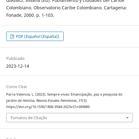
GIAIMO, Silvana (Ed). Poblamiento y ciudades del Caribe
Colombiano. Observatorio Caribe Colombiano. Cartagena:
Fonade, 2000. p. 1-103.
PDF (Español (España))
Publicado
2023-12-14
Como Citar
Parra-Valencia, L. (2023). Sempre-vivas: Emancipação, paz e pesquisa do
jardim de Heloísa.
Revista Estudos Feministas
,
31
(3).
https://doi.org/10.1590/1806-9584-2023v31n389880
Fomatos de Citação