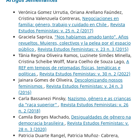
Artigos Semelhantes
Verónica Gomez Urrutia, Oriana Arellano Faúndez,
Cristina Valenzuela Contreras,
Negociaciones en
familia: género, trabajo y cuidado en Chile
,
Revista
Estudos Feministas: v. 25 n. 2 (2017)
Graciela Sapriza,
“Nos habíamos amado tanto”. Años
revueltos. Mujeres, colectivos y la pelea por el espacio
público
,
Revista Estudos Feministas: v. 23 n. 3 (2015)
Tânia Regina Oliveira Ramos, Luzinete Simões Minella,
Cristina Scheibe Wolff, Mara Coelho de Souza Lago,
A
REF em tempos de retomadas físicas, temáticas e
políticas
,
Revista Estudos Feministas: v. 30 n. 2 (2022)
Jainara Gomes de Oliveira,
Descolonizando nossos
feminismos
,
Revista Estudos Feministas: v. 24 n. 3
(2016)
Carla Bassanezi Pinsky,
Nazismo, gênero e as crianças
da "raça superior"
,
Revista Estudos Feministas: v. 26
n. 2 (2018)
Camila Borges Machado,
Desigualdades de gênero na
democracia brasileira
,
Revista Estudos Feministas: v.
28 n. 3 (2020)
Patricia Duarte Rangel, Patricia Muñoz- Cabrera,