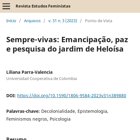
Revista Estudos Feministas
Início
/
Arquivos
/
v. 31 n. 3 (2023)
/
Ponto de Vista
Sempre-vivas: Emancipação, paz
e pesquisa do jardim de Heloísa
Liliana Parra-Valencia
Universidad Cooperativa de Colombia
DOI:
https://doi.org/10.1590/1806-9584-2023v31n389880
Palavras-chave:
Decolonialidade, Epistemologia,
Feminismos negros, Psicologia
Resumo