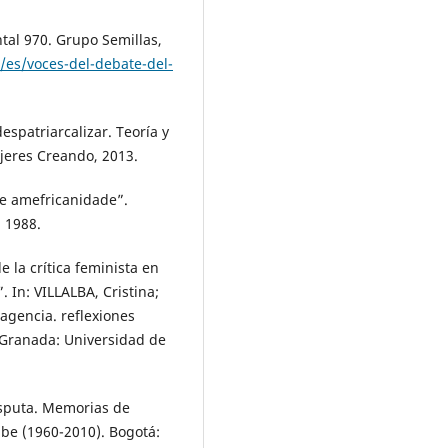
al 970. Grupo Semillas,
/es/voces-del-debate-del-
spatriarcalizar. Teoría y
ujeres Creando, 2013.
de amefricanidade”.
. 1988.
 la crítica feminista en
 In: VILLALBA, Cristina;
agencia. reflexiones
. Granada: Universidad de
sputa. Memorias de
ibe (1960-2010). Bogotá: