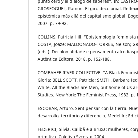
punto cero y el diálogo de saberes”. In: CASTR
GROSFOGUEL, Ramón. El giro decolonial. Reflexi
epistémica más allá del capitalismo global. Bogo
2007. p. 79-92.
COLLINS, Patricia Hill. “Epistemologia feminist
COSTA, Joaze; MALDONADO-TORRES, Nelson; G
(eds.). Decolonialidade e pensamento afrodiaspó
Autêntica Editora, 2018. p. 152-188.
COMBAHEE RIVER COLLECTIVE. “A Black Feminist 
Gloria; BELL SCOTT, Patricia; SMITH, Barbara (ed
White, All the Blacks are Men, but Some of Us a
Studies. New York: The Feminist Press, 1982. p. 
ESCOBAR, Arturo. Sentipensar con la tierra. Nue
desarrollo, territorio y diferencia. Medellín: Edi
FEDERICI, Silvia. Calibã e a Bruxa: mulheres, c
primitiva. Coletivo Sycorax, 2004.