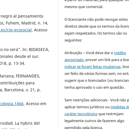
mesmo que comercial.
o negro al pensamiento
O licenciante não pode revogar estes
os, Fuhem, Madrid, n. 14,
direitos desde que os termos da licen
es/cip-ecosocial
. Acesso
sejam respeitados. Os termos são os
seguintes:
 o no será”. In: BIDASECA,
Atribuição – Você deve dar o
crédito
oniales desde el sur.
apropriado
, prover um link para a lic
18, p. 13-34.
indicar se foram feitas mudanças
. Is
ser feito de várias formas sem, no ent
Mariana; FERNANDES,
sugerir que o licenciador (ou licencian
contribuições para
tenha aprovado o uso em questão.
, Barcelona, v. 21, p.
Sem restrições adicionais - Você não 
icologia.1466
. Acesso em
aplicar termos jurídicos ou
medidas d
caráter tecnológico
que restrinjam
legalmente outros de fazerem algo
sidad. La hybris del
permitido pela licença.