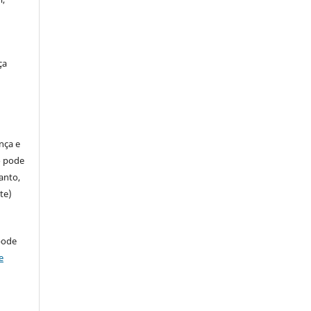
ça
ença e
so pode
anto,
te)
pode
e