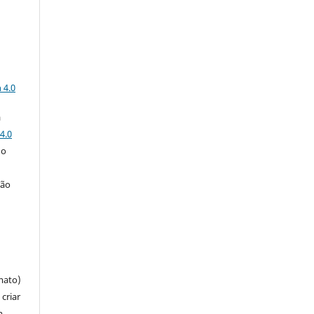
a
 4.0
a
4.0
 o
ção
mato)
criar
m,