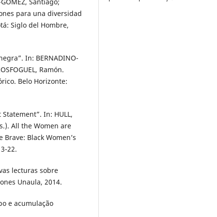
O-GÓMEZ, Santiago;
ones para una diversidad
tá: Siglo del Hombre,
a negra”. In: BERNADINO-
ROSFOGUEL, Ramón.
rico. Belo Horizonte:
Statement”. In: HULL,
s.). All the Women are
re Brave: Black Women’s
13-22.
vas lecturas sobre
ciones Unaula, 2014.
orpo e acumulação