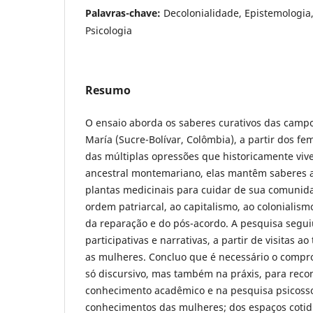
Palavras-chave:
Decolonialidade, Epistemologia
Psicologia
Resumo
O ensaio aborda os saberes curativos das cam
María (Sucre-Bolívar, Colômbia), a partir dos f
das múltiplas opressões que historicamente vive
ancestral montemariano, elas mantêm saberes a
plantas medicinais para cuidar de sua comunida
ordem patriarcal, ao capitalismo, ao colonialism
da reparação e do pós-acordo. A pesquisa segu
participativas e narrativas, a partir de visitas a
as mulheres. Concluo que é necessário o comp
só discursivo, mas também na práxis, para reco
conhecimento acadêmico e na pesquisa psicossoc
conhecimentos das mulheres; dos espaços coti