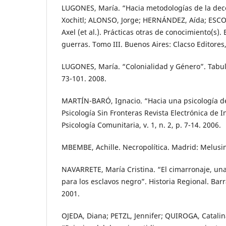
LUGONES, María. “Hacia metodologías de la deco
Xochitl; ALONSO, Jorge; HERNÁNDEZ, Aída; ESC
Axel (et al.). Prácticas otras de conocimiento(s). 
guerras. Tomo III. Buenos Aires: Clacso Editores,
LUGONES, María. “Colonialidad y Género”. Tabula
73-101. 2008.
MARTÍN-BARÓ, Ignacio. “Hacia una psicología de 
Psicología Sin Fronteras Revista Electrónica de I
Psicología Comunitaria, v. 1, n. 2, p. 7-14. 2006.
MBEMBE, Achille. Necropolítica. Madrid: Melusin
NAVARRETE, María Cristina. “El cimarronaje, una 
para los esclavos negro”. Historia Regional. Barra
2001.
OJEDA, Diana; PETZL, Jennifer; QUIROGA, Catalin