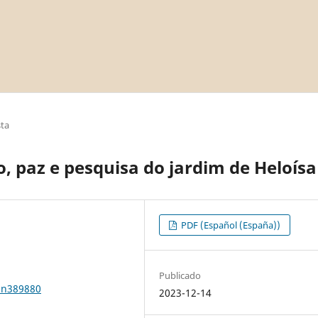
sta
 paz e pesquisa do jardim de Heloísa
PDF (Español (España))
Publicado
1n389880
2023-12-14