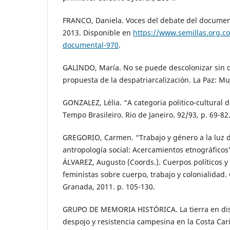
FRANCO, Daniela. Voces del debate del document
2013. Disponible en
https://www.semillas.org.co
documental-970
.
GALINDO, María. No se puede descolonizar sin de
propuesta de la despatriarcalización. La Paz: M
GONZALEZ, Lélia. “A categoria politico-cultural 
Tempo Brasileiro. Rio de Janeiro. 92/93, p. 69-82
GREGORIO, Carmen. “Trabajo y género a la luz de
antropología social: Acercamientos etnográficos”.
ÁLVAREZ, Augusto (Coords.). Cuerpos políticos y 
feministas sobre cuerpo, trabajo y colonialidad
Granada, 2011. p. 105-130.
GRUPO DE MEMORIA HISTÓRICA. La tierra en di
despojo y resistencia campesina en la Costa Car