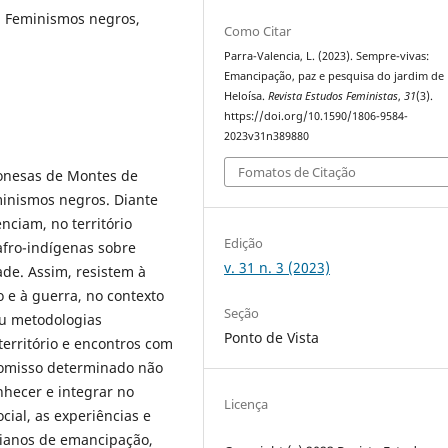
, Feminismos negros,
Como Citar
Parra-Valencia, L. (2023). Sempre-vivas:
Emancipação, paz e pesquisa do jardim de
Heloísa.
Revista Estudos Feministas
,
31
(3).
https://doi.org/10.1590/1806-9584-
2023v31n389880
Fomatos de Citação
ponesas de Montes de
eminismos negros. Diante
nciam, no território
Edição
fro-indígenas sobre
v. 31 n. 3 (2023)
de. Assim, resistem à
o e à guerra, no contexto
Seção
iu metodologias
Ponto de Vista
o território e encontros com
romisso determinado não
nhecer e integrar no
Licença
ial, as experiências e
dianos de emancipação,