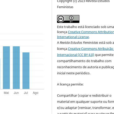
Copyright (c) 2023 Revista Estudos
Feministas
Este trabalho está licenciado sob um
licença
Creative Commons Attribution
International License
.
A
Revista Estudos Feministas
está sob 
licença
Creative Commons Atribuição 
Internacional (CC BY 4.0)
que permite
compartilhamento do trabalho com
reconhecimento de autoria e publica
inicial neste periódico.
A licença permite:
Compartilhar (copiar e redistribuir o
material em qualquer suporte ou for
e/ou adaptar (remixar, transformar, e 
a partir do material) para qualquer fi