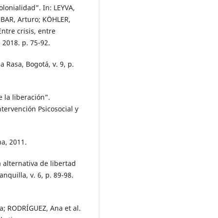
lonialidad”. In: LEYVA,
OBAR, Arturo; KÖHLER,
Entre crisis, entre
 2018. p. 75-92.
 Rasa, Bogotá, v. 9, p.
la liberación”.
ntervención Psicosocial y
a, 2011.
alternativa de libertad
nquilla, v. 6, p. 89-98.
a; RODRÍGUEZ, Ana et al.