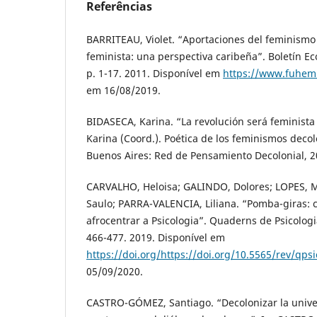
Referências
BARRITEAU, Violet. “Aportaciones del feminism
feminista: una perspectiva caribeña”. Boletín Ec
p. 1-17. 2011. Disponível em
https://www.fuhem.
em 16/08/2019.
BIDASECA, Karina. “La revolución será feminista
Karina (Coord.). Poética de los feminismos decol
Buenos Aires: Red de Pensamiento Decolonial, 20
CARVALHO, Heloisa; GALINDO, Dolores; LOPES, 
Saulo; PARRA-VALENCIA, Liliana. “Pomba-giras: 
afrocentrar a Psicologia”. Quaderns de Psicologia
466-477. 2019. Disponível em
https://doi.org/https://doi.org/10.5565/rev/qps
05/09/2020.
CASTRO-GÓMEZ, Santiago. “Decolonizar la univer