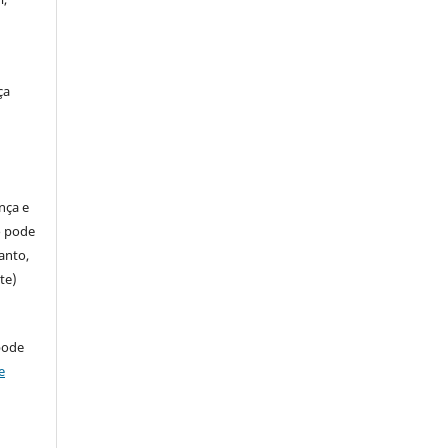
ça
ença e
so pode
anto,
te)
pode
e