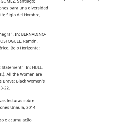
O-GÓMEZ, Santiago;
ones para una diversidad
tá: Siglo del Hombre,
a negra”. In: BERNADINO-
ROSFOGUEL, Ramón.
rico. Belo Horizonte:
Statement”. In: HULL,
s.). All the Women are
re Brave: Black Women’s
13-22.
vas lecturas sobre
ciones Unaula, 2014.
orpo e acumulação