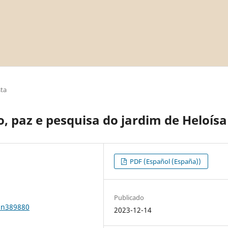
sta
 paz e pesquisa do jardim de Heloísa
PDF (Español (España))
Publicado
1n389880
2023-12-14