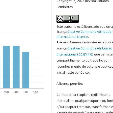
Copyright (c) 2023 Revista Estudos
Feministas
Este trabalho está licenciado sob um
licença
Creative Commons Attribution
International License
.
A
Revista Estudos Feministas
está sob 
licença
Creative Commons Atribuição 
Internacional (CC BY 4.0)
que permite
compartilhamento do trabalho com
reconhecimento de autoria e publica
inicial neste periódico.
A licença permite:
Compartilhar (copiar e redistribuir o
material em qualquer suporte ou for
e/ou adaptar (remixar, transformar, e 
a partir do material) para qualquer fi