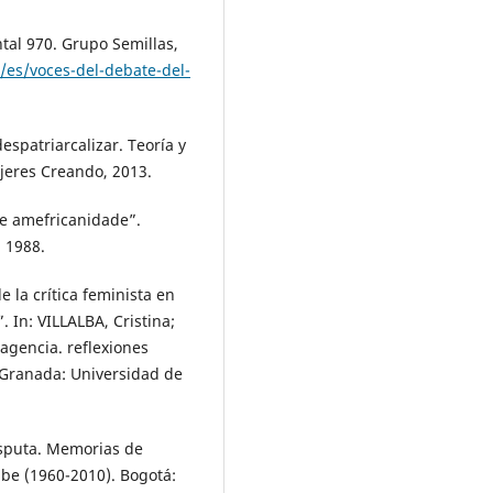
al 970. Grupo Semillas,
/es/voces-del-debate-del-
spatriarcalizar. Teoría y
ujeres Creando, 2013.
de amefricanidade”.
. 1988.
 la crítica feminista en
 In: VILLALBA, Cristina;
agencia. reflexiones
. Granada: Universidad de
sputa. Memorias de
ibe (1960-2010). Bogotá: