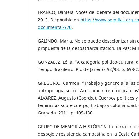
FRANCO, Daniela. Voces del debate del document
2013. Disponible en
https://www.semillas.org.co
documental-970
.
GALINDO, María. No se puede descolonizar sin de
propuesta de la despatriarcalización. La Paz: M
GONZALEZ, Lélia. “A categoria politico-cultural 
Tempo Brasileiro. Rio de Janeiro. 92/93, p. 69-82
GREGORIO, Carmen. “Trabajo y género a la luz de
antropología social: Acercamientos etnográficos”.
ÁLVAREZ, Augusto (Coords.). Cuerpos políticos y 
feministas sobre cuerpo, trabajo y colonialidad
Granada, 2011. p. 105-130.
GRUPO DE MEMORIA HISTÓRICA. La tierra en di
despojo y resistencia campesina en la Costa Car