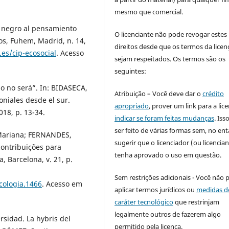
mesmo que comercial.
o negro al pensamiento
O licenciante não pode revogar estes
os, Fuhem, Madrid, n. 14,
direitos desde que os termos da licen
es/cip-ecosocial
. Acesso
sejam respeitados. Os termos são os
seguintes:
 o no será”. In: BIDASECA,
Atribuição – Você deve dar o
crédito
oniales desde el sur.
apropriado
, prover um link para a lic
18, p. 13-34.
indicar se foram feitas mudanças
. Is
ser feito de várias formas sem, no ent
Mariana; FERNANDES,
sugerir que o licenciador (ou licencian
contribuições para
tenha aprovado o uso em questão.
, Barcelona, v. 21, p.
Sem restrições adicionais - Você não 
icologia.1466
. Acesso em
aplicar termos jurídicos ou
medidas d
caráter tecnológico
que restrinjam
legalmente outros de fazerem algo
sidad. La hybris del
permitido pela licença.