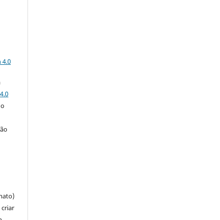
a
 4.0
a
4.0
 o
ção
mato)
criar
m,