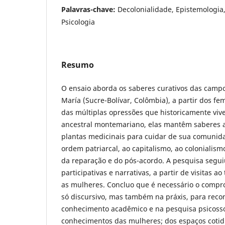
Palavras-chave:
Decolonialidade, Epistemologia
Psicologia
Resumo
O ensaio aborda os saberes curativos das cam
María (Sucre-Bolívar, Colômbia), a partir dos f
das múltiplas opressões que historicamente vive
ancestral montemariano, elas mantêm saberes a
plantas medicinais para cuidar de sua comunida
ordem patriarcal, ao capitalismo, ao colonialism
da reparação e do pós-acordo. A pesquisa segu
participativas e narrativas, a partir de visitas a
as mulheres. Concluo que é necessário o comp
só discursivo, mas também na práxis, para reco
conhecimento acadêmico e na pesquisa psicossoc
conhecimentos das mulheres; dos espaços coti