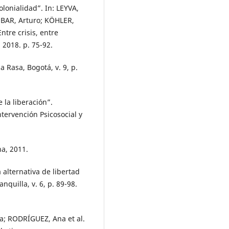
lonialidad”. In: LEYVA,
OBAR, Arturo; KÖHLER,
Entre crisis, entre
 2018. p. 75-92.
 Rasa, Bogotá, v. 9, p.
la liberación”.
ntervención Psicosocial y
a, 2011.
alternativa de libertad
nquilla, v. 6, p. 89-98.
a; RODRÍGUEZ, Ana et al.