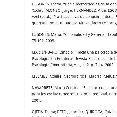
LUGONES, María. “Hacia metodologías de la deco
Xochitl; ALONSO, Jorge; HERNÁNDEZ, Aída; ESC
Axel (et al.). Prácticas otras de conocimiento(s). 
guerras. Tomo III. Buenos Aires: Clacso Editores,
LUGONES, María. “Colonialidad y Género”. Tabula
73-101. 2008.
MARTÍN-BARÓ, Ignacio. “Hacia una psicología de 
Psicología Sin Fronteras Revista Electrónica de I
Psicología Comunitaria, v. 1, n. 2, p. 7-14. 2006.
MBEMBE, Achille. Necropolítica. Madrid: Melusin
NAVARRETE, María Cristina. “El cimarronaje, una 
para los esclavos negro”. Historia Regional. Barra
2001.
OJEDA, Diana; PETZL, Jennifer; QUIROGA, Catalin