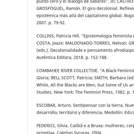
punto cero y el diálogo de saberes”. In: CASTR
GROSFOGUEL, Ramón. El giro decolonial. Reflexi
epistémica más allá del capitalismo global. Bogo
2007. p. 79-92.
COLLINS, Patricia Hill. “Epistemologia feminist
COSTA, Joaze; MALDONADO-TORRES, Nelson; G
(eds.). Decolonialidade e pensamento afrodiaspó
Autêntica Editora, 2018. p. 152-188.
COMBAHEE RIVER COLLECTIVE. “A Black Feminist 
Gloria; BELL SCOTT, Patricia; SMITH, Barbara (ed
White, All the Blacks are Men, but Some of Us a
Studies. New York: The Feminist Press, 1982. p. 
ESCOBAR, Arturo. Sentipensar con la tierra. Nue
desarrollo, territorio y diferencia. Medellín: Edi
FEDERICI, Silvia. Calibã e a Bruxa: mulheres, c
primitiva. Coletivo Sycorax, 2004.