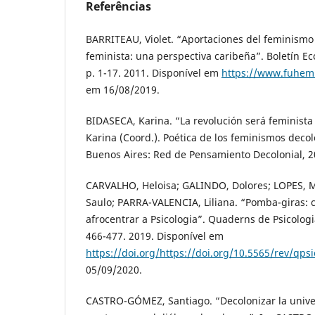
Referências
BARRITEAU, Violet. “Aportaciones del feminism
feminista: una perspectiva caribeña”. Boletín Ec
p. 1-17. 2011. Disponível em
https://www.fuhem.
em 16/08/2019.
BIDASECA, Karina. “La revolución será feminista
Karina (Coord.). Poética de los feminismos decol
Buenos Aires: Red de Pensamiento Decolonial, 20
CARVALHO, Heloisa; GALINDO, Dolores; LOPES, 
Saulo; PARRA-VALENCIA, Liliana. “Pomba-giras: 
afrocentrar a Psicologia”. Quaderns de Psicologia
466-477. 2019. Disponível em
https://doi.org/https://doi.org/10.5565/rev/qps
05/09/2020.
CASTRO-GÓMEZ, Santiago. “Decolonizar la univer