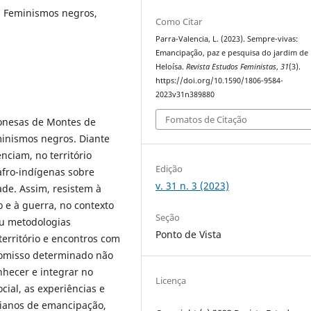
, Feminismos negros,
Como Citar
Parra-Valencia, L. (2023). Sempre-vivas:
Emancipação, paz e pesquisa do jardim de
Heloísa.
Revista Estudos Feministas
,
31
(3).
https://doi.org/10.1590/1806-9584-
2023v31n389880
Fomatos de Citação
ponesas de Montes de
eminismos negros. Diante
nciam, no território
Edição
fro-indígenas sobre
v. 31 n. 3 (2023)
de. Assim, resistem à
o e à guerra, no contexto
Seção
iu metodologias
Ponto de Vista
o território e encontros com
romisso determinado não
nhecer e integrar no
Licença
ial, as experiências e
dianos de emancipação,