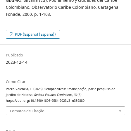
GIAIMO, Silvana (Ed). Poblamiento y ciudades del Caribe
Colombiano. Observatorio Caribe Colombiano. Cartagena:
Fonade, 2000. p. 1-103.
PDF (Español (España))
Publicado
2023-12-14
Como Citar
Parra-Valencia, L. (2023). Sempre-vivas: Emancipação, paz e pesquisa do
jardim de Heloísa.
Revista Estudos Feministas
,
31
(3).
https://doi.org/10.1590/1806-9584-2023v31n389880
Fomatos de Citação