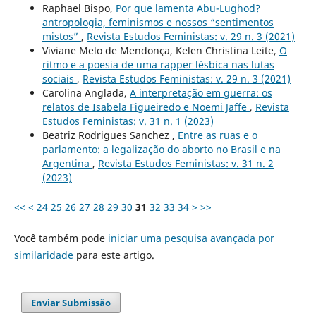
Raphael Bispo,
Por que lamenta Abu-Lughod?
antropologia, feminismos e nossos “sentimentos
mistos”
,
Revista Estudos Feministas: v. 29 n. 3 (2021)
Viviane Melo de Mendonça, Kelen Christina Leite,
O
ritmo e a poesia de uma rapper lésbica nas lutas
sociais
,
Revista Estudos Feministas: v. 29 n. 3 (2021)
Carolina Anglada,
A interpretação em guerra: os
relatos de Isabela Figueiredo e Noemi Jaffe
,
Revista
Estudos Feministas: v. 31 n. 1 (2023)
Beatriz Rodrigues Sanchez ,
Entre as ruas e o
parlamento: a legalização do aborto no Brasil e na
Argentina
,
Revista Estudos Feministas: v. 31 n. 2
(2023)
<<
<
24
25
26
27
28
29
30
31
32
33
34
>
>>
Você também pode
iniciar uma pesquisa avançada por
similaridade
para este artigo.
Enviar Submissão