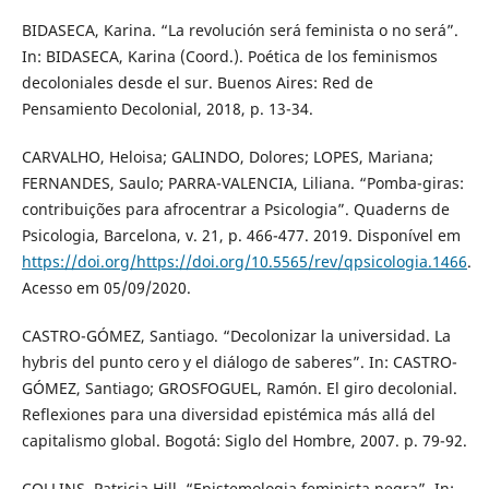
BIDASECA, Karina. “La revolución será feminista o no será”.
In: BIDASECA, Karina (Coord.). Poética de los feminismos
decoloniales desde el sur. Buenos Aires: Red de
Pensamiento Decolonial, 2018, p. 13-34.
CARVALHO, Heloisa; GALINDO, Dolores; LOPES, Mariana;
FERNANDES, Saulo; PARRA-VALENCIA, Liliana. “Pomba-giras:
contribuições para afrocentrar a Psicologia”. Quaderns de
Psicologia, Barcelona, v. 21, p. 466-477. 2019. Disponível em
https://doi.org/https://doi.org/10.5565/rev/qpsicologia.1466
.
Acesso em 05/09/2020.
CASTRO-GÓMEZ, Santiago. “Decolonizar la universidad. La
hybris del punto cero y el diálogo de saberes”. In: CASTRO-
GÓMEZ, Santiago; GROSFOGUEL, Ramón. El giro decolonial.
Reflexiones para una diversidad epistémica más allá del
capitalismo global. Bogotá: Siglo del Hombre, 2007. p. 79-92.
COLLINS, Patricia Hill. “Epistemologia feminista negra”. In: