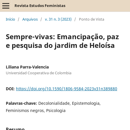
Revista Estudos Feministas
Início
/
Arquivos
/
v. 31 n. 3 (2023)
/
Ponto de Vista
Sempre-vivas: Emancipação, paz
e pesquisa do jardim de Heloísa
Liliana Parra-Valencia
Universidad Cooperativa de Colombia
DOI:
https://doi.org/10.1590/1806-9584-2023v31n389880
Palavras-chave:
Decolonialidade, Epistemologia,
Feminismos negros, Psicologia
Resumo