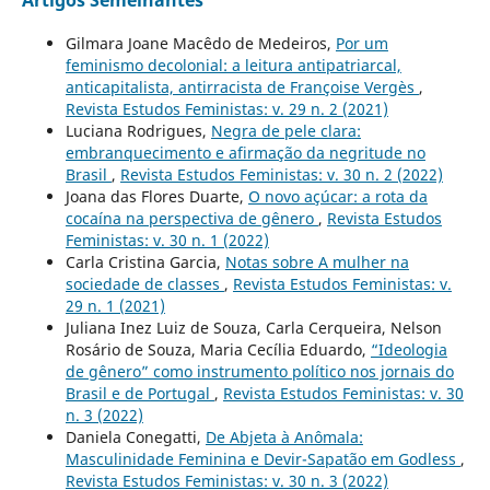
Artigos Semelhantes
Gilmara Joane Macêdo de Medeiros,
Por um
feminismo decolonial: a leitura antipatriarcal,
anticapitalista, antirracista de Françoise Vergès
,
Revista Estudos Feministas: v. 29 n. 2 (2021)
Luciana Rodrigues,
Negra de pele clara:
embranquecimento e afirmação da negritude no
Brasil
,
Revista Estudos Feministas: v. 30 n. 2 (2022)
Joana das Flores Duarte,
O novo açúcar: a rota da
cocaína na perspectiva de gênero
,
Revista Estudos
Feministas: v. 30 n. 1 (2022)
Carla Cristina Garcia,
Notas sobre A mulher na
sociedade de classes
,
Revista Estudos Feministas: v.
29 n. 1 (2021)
Juliana Inez Luiz de Souza, Carla Cerqueira, Nelson
Rosário de Souza, Maria Cecília Eduardo,
“Ideologia
de gênero” como instrumento político nos jornais do
Brasil e de Portugal
,
Revista Estudos Feministas: v. 30
n. 3 (2022)
Daniela Conegatti,
De Abjeta à Anômala:
Masculinidade Feminina e Devir-Sapatão em Godless
,
Revista Estudos Feministas: v. 30 n. 3 (2022)