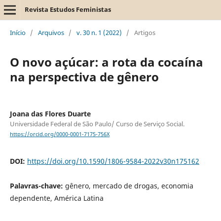
Revista Estudos Feministas
Início
/
Arquivos
/
v. 30 n. 1 (2022)
/
Artigos
O novo açúcar: a rota da cocaína
na perspectiva de gênero
Joana das Flores Duarte
Universidade Federal de São Paulo/ Curso de Serviço Social.
https://orcid.org/0000-0001-7175-756X
DOI:
https://doi.org/10.1590/1806-9584-2022v30n175162
Palavras-chave:
gênero, mercado de drogas, economia
dependente, América Latina