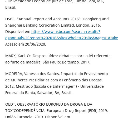
- Universidade Federal de Juiz de Fora, Juiz de Fora, MG,
Brasil.
HSBC. “Annual Report and Accounts 2016”. Hongkong and
Shanghai Banking Corporation Limited. London, 2016.
Disponível em
https://www.hsbc.com/search-results?
q=annual%20report%202016&site=Whole%20site&page=1&take
Acesso em 20/06/2020.
MARX, Karl. Os Despossuídos: debates sobre a lei referente
ao furto de madeira. São Paulo: Boitempo, 2017.
MOREIRA, Vanessa dos Santos. Impactos do Envolvimento
de Mulheres Presidiárias com o Fenômeno das Drogas.
2012. Mestrado (Escola de Enfermagem) - Universidade
Federal da Bahia, Salvador, BA, Brasil.
OEDT. OBSERVATÓRIO EUROPEU DA DROGA E DA
TOXICODEPENDÊNCIA. European Drug Report (EDR) 2019.
União Europeia, 2019. Disponível em