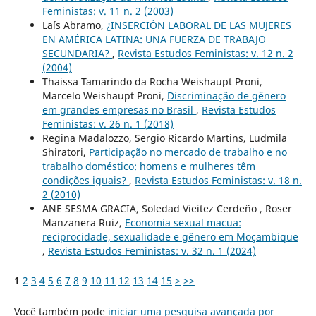
Feministas: v. 11 n. 2 (2003)
Laís Abramo,
¿INSERCIÓN LABORAL DE LAS MUJERES
EN AMÉRICA LATINA: UNA FUERZA DE TRABAJO
SECUNDARIA?
,
Revista Estudos Feministas: v. 12 n. 2
(2004)
Thaissa Tamarindo da Rocha Weishaupt Proni,
Marcelo Weishaupt Proni,
Discriminação de gênero
em grandes empresas no Brasil
,
Revista Estudos
Feministas: v. 26 n. 1 (2018)
Regina Madalozzo, Sergio Ricardo Martins, Ludmila
Shiratori,
Participação no mercado de trabalho e no
trabalho doméstico: homens e mulheres têm
condições iguais?
,
Revista Estudos Feministas: v. 18 n.
2 (2010)
ANE SESMA GRACIA, Soledad Vieitez Cerdeño , Roser
Manzanera Ruiz,
Economia sexual macua:
reciprocidade, sexualidade e gênero em Moçambique
,
Revista Estudos Feministas: v. 32 n. 1 (2024)
1
2
3
4
5
6
7
8
9
10
11
12
13
14
15
>
>>
Você também pode
iniciar uma pesquisa avançada por