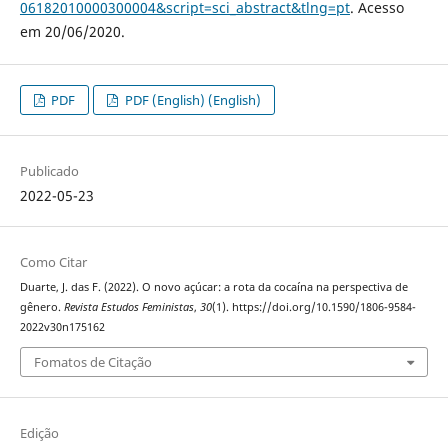
06182010000300004&script=sci_abstract&tlng=pt
. Acesso
em 20/06/2020.
PDF
PDF (English) (English)
Publicado
2022-05-23
Como Citar
Duarte, J. das F. (2022). O novo açúcar: a rota da cocaína na perspectiva de
gênero.
Revista Estudos Feministas
,
30
(1). https://doi.org/10.1590/1806-9584-
2022v30n175162
Fomatos de Citação
Edição