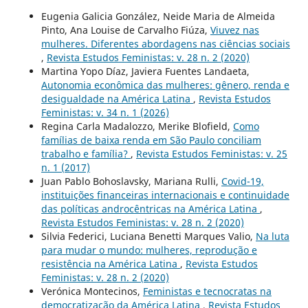
Eugenia Galicia González, Neide Maria de Almeida
Pinto, Ana Louise de Carvalho Fiúza,
Viuvez nas
mulheres. Diferentes abordagens nas ciências sociais
,
Revista Estudos Feministas: v. 28 n. 2 (2020)
Martina Yopo Díaz, Javiera Fuentes Landaeta,
Autonomia econômica das mulheres: gênero, renda e
desigualdade na América Latina
,
Revista Estudos
Feministas: v. 34 n. 1 (2026)
Regina Carla Madalozzo, Merike Blofield,
Como
famílias de baixa renda em São Paulo conciliam
trabalho e família?
,
Revista Estudos Feministas: v. 25
n. 1 (2017)
Juan Pablo Bohoslavsky, Mariana Rulli,
Covid-19,
instituições financeiras internacionais e continuidade
das políticas androcêntricas na América Latina
,
Revista Estudos Feministas: v. 28 n. 2 (2020)
Silvia Federici, Luciana Benetti Marques Valio,
Na luta
para mudar o mundo: mulheres, reprodução e
resistência na América Latina
,
Revista Estudos
Feministas: v. 28 n. 2 (2020)
Verónica Montecinos,
Feministas e tecnocratas na
democratização da América Latina
,
Revista Estudos