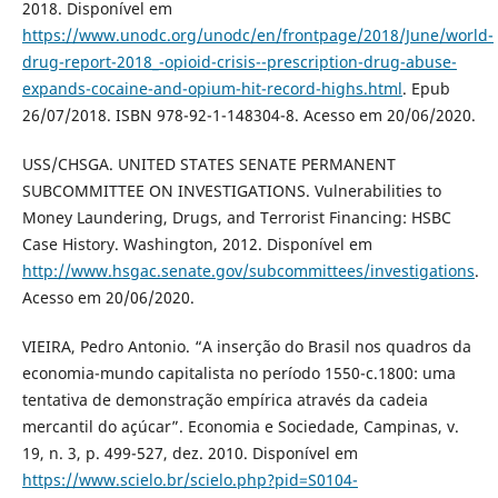
2018. Disponível em
https://www.unodc.org/unodc/en/frontpage/2018/June/world-
drug-report-2018_-opioid-crisis--prescription-drug-abuse-
expands-cocaine-and-opium-hit-record-highs.html
. Epub
26/07/2018. ISBN 978-92-1-148304-8. Acesso em 20/06/2020.
USS/CHSGA. UNITED STATES SENATE PERMANENT
SUBCOMMITTEE ON INVESTIGATIONS. Vulnerabilities to
Money Laundering, Drugs, and Terrorist Financing: HSBC
Case History. Washington, 2012. Disponível em
http://www.hsgac.senate.gov/subcommittees/investigations
.
Acesso em 20/06/2020.
VIEIRA, Pedro Antonio. “A inserção do Brasil nos quadros da
economia-mundo capitalista no período 1550-c.1800: uma
tentativa de demonstração empírica através da cadeia
mercantil do açúcar”. Economia e Sociedade, Campinas, v.
19, n. 3, p. 499-527, dez. 2010. Disponível em
https://www.scielo.br/scielo.php?pid=S0104-