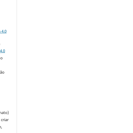
a
 4.0
a
4.0
 o
ção
mato)
criar
m,