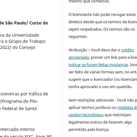
mesmo que comercial.
O licenciante não pode revogar estes
direitos desde que os termos da licen
de São Paulo/ Curso de
sejam respeitados. Os termos são os
ora da Univerisdade
seguintes:
gra o Grupo de Trabajo:
-2022) do Consejo
Atribuição – Você deve dar o
crédito
apropriado
, prover um link para a lic
indicar se foram feitas mudanças
. Is
ser feito de várias formas sem, no ent
sugerir que o licenciador (ou licencian
tenha aprovado o uso em questão.
isioneiras por tráfico de
Sem restrições adicionais - Você não 
 (Programa de Pós-
aplicar termos jurídicos ou
medidas d
e Federal de Santa
caráter tecnológico
que restrinjam
legalmente outros de fazerem algo
 mercado interno
permitido pela licença.
e do século XIX”. Anos 90,