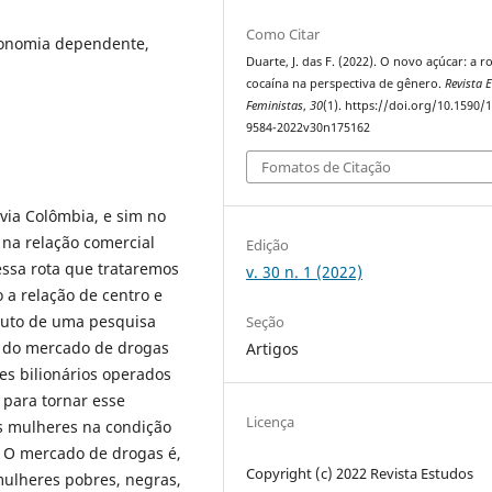
Como Citar
conomia dependente,
Duarte, J. das F. (2022). O novo açúcar: a r
cocaína na perspectiva de gênero.
Revista 
Feministas
,
30
(1). https://doi.org/10.1590/
9584-2022v30n175162
Fomatos de Citação
via Colômbia, e sim no
 na relação comercial
Edição
ssa rota que trataremos
v. 30 n. 1 (2022)
o a relação de centro e
Fruto de uma pesquisa
Seção
u do mercado de drogas
Artigos
es bilionários operados
 para tornar esse
Licença
as mulheres na condição
. O mercado de drogas é,
Copyright (c) 2022 Revista Estudos
ulheres pobres, negras,