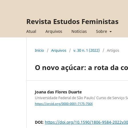
Revista Estudos Feministas
Atual
Arquivos
Notícias
Sobre
Início
/
Arquivos
/
v. 30 n. 1 (2022)
/
Artigos
O novo açúcar: a rota da c
Joana das Flores Duarte
Universidade Federal de São Paulo/ Curso de Serviço So
https://orcid.org/0000-0001-7175-756X
DOI:
https://doi.org/10.1590/1806-9584-2022v3