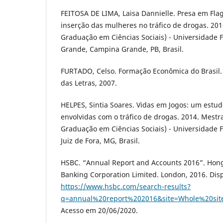
FEITOSA DE LIMA, Laisa Dannielle. Presa em Fla
inserção das mulheres no tráfico de drogas. 201
Graduação em Ciências Sociais) - Universidade
Grande, Campina Grande, PB, Brasil.
FURTADO, Celso. Formação Econômica do Brasil.
das Letras, 2007.
HELPES, Sintia Soares. Vidas em Jogos: um estu
envolvidas com o tráfico de drogas. 2014. Mest
Graduação em Ciências Sociais) - Universidade F
Juiz de Fora, MG, Brasil.
HSBC. “Annual Report and Accounts 2016”. Ho
Banking Corporation Limited. London, 2016. Dis
https://www.hsbc.com/search-results?
q=annual%20report%202016&site=Whole%20sit
Acesso em 20/06/2020.