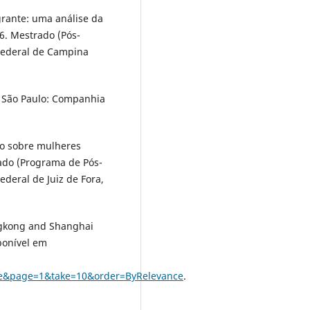
grante: uma análise da
6. Mestrado (Pós-
 Federal de Campina
 São Paulo: Companhia
do sobre mulheres
rado (Programa de Pós-
ederal de Juiz de Fora,
ngkong and Shanghai
ponível em
e&page=1&take=10&order=ByRelevance
.