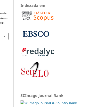
Indexada em
ota da
Estudos
1806-
SCImago Journal Rank