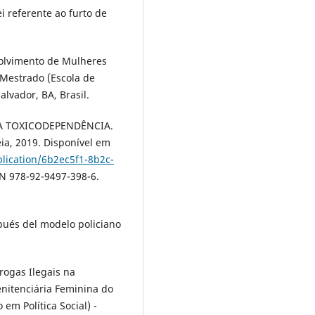
i referente ao furto de
olvimento de Mulheres
 Mestrado (Escola de
lvador, BA, Brasil.
A TOXICODEPENDÊNCIA.
ia, 2019. Disponível em
blication/6b2ec5f1-8b2c-
BN 978-92-9497-398-6.
pués del modelo policiano
ogas Ilegais na
enitenciária Feminina do
m Política Social) -