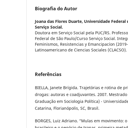
Biografia do Autor
Joana das Flores Duarte,
Universidade Federal 
Serviço Social.
Doutora em Serviço Social pela PUC/RS. Profess
Federal de São Paulo/Curso Serviço Social. Inte
Feminismos, Resistencias y Emancipacíon (2019
Latinoamericano de Ciencias Sociales (CLACSO).
Referências
BIELLA, Janete Brígida. Trajetórias e rotina de pr
drogas: autoras e coadjuvantes. 2007. Mestrado
Graduação em Sociologia Política) - Universidad
Catarina, Florianópolis, SC, Brasil.
BORGES, Luiz Adriano. “Mulas em movimento: o
brasileiro e o negócio de tropas, primeira metad