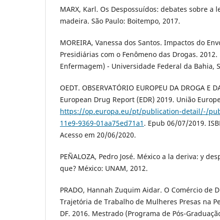
MARX, Karl. Os Despossuídos: debates sobre a le
madeira. São Paulo: Boitempo, 2017.
MOREIRA, Vanessa dos Santos. Impactos do Env
Presidiárias com o Fenômeno das Drogas. 2012.
Enfermagem) - Universidade Federal da Bahia, Sa
OEDT. OBSERVATÓRIO EUROPEU DA DROGA E D
European Drug Report (EDR) 2019. União Europe
https://op.europa.eu/pt/publication-detail/-/pu
11e9-9369-01aa75ed71a1
. Epub 06/07/2019. IS
Acesso em 20/06/2020.
PEÑALOZA, Pedro José. México a la deriva: y des
que? México: UNAM, 2012.
PRADO, Hannah Zuquim Aidar. O Comércio de Dr
Trajetória de Trabalho de Mulheres Presas na P
DF. 2016. Mestrado (Programa de Pós-Graduação e