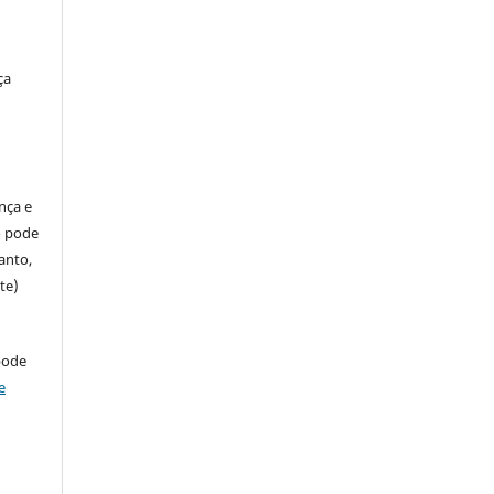
ça
ença e
so pode
anto,
te)
pode
e