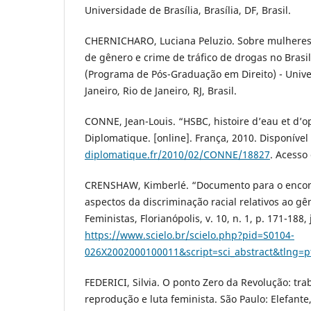
Universidade de Brasília, Brasília, DF, Brasil.
CHERNICHARO, Luciana Peluzio. Sobre mulheres e
de gênero e crime de tráfico de drogas no Brasi
(Programa de Pós-Graduação em Direito) - Unive
Janeiro, Rio de Janeiro, RJ, Brasil.
CONNE, Jean-Louis. “HSBC, histoire d’eau et d’
Diplomatique. [online]. França, 2010. Disponíve
diplomatique.fr/2010/02/CONNE/18827
. Acesso
CRENSHAW, Kimberlé. “Documento para o encont
aspectos da discriminação racial relativos ao gê
Feministas, Florianópolis, v. 10, n. 1, p. 171-188
https://www.scielo.br/scielo.php?pid=S0104-
026X2002000100011&script=sci_abstract&tlng=p
FEDERICI, Silvia. O ponto Zero da Revolução: tr
reprodução e luta feminista. São Paulo: Elefante