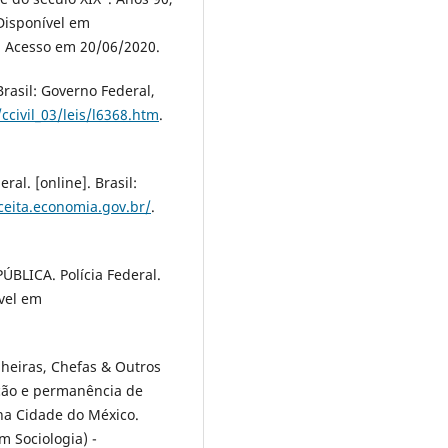
 Disponível em
. Acesso em 20/06/2020.
Brasil: Governo Federal,
ccivil_03/leis/l6368.htm
.
l. [online]. Brasil:
eceita.economia.gov.br/
.
BLICA. Polícia Federal.
ível em
heiras, Chefas & Outros
ção e permanência de
 na Cidade do México.
 Sociologia) -