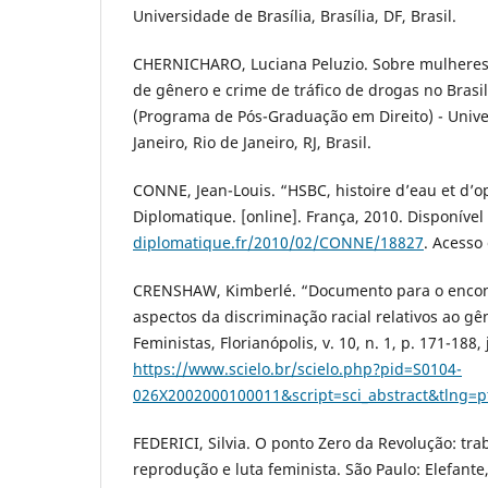
Universidade de Brasília, Brasília, DF, Brasil.
CHERNICHARO, Luciana Peluzio. Sobre mulheres e
de gênero e crime de tráfico de drogas no Brasi
(Programa de Pós-Graduação em Direito) - Unive
Janeiro, Rio de Janeiro, RJ, Brasil.
CONNE, Jean-Louis. “HSBC, histoire d’eau et d’
Diplomatique. [online]. França, 2010. Disponíve
diplomatique.fr/2010/02/CONNE/18827
. Acesso
CRENSHAW, Kimberlé. “Documento para o encont
aspectos da discriminação racial relativos ao gê
Feministas, Florianópolis, v. 10, n. 1, p. 171-188
https://www.scielo.br/scielo.php?pid=S0104-
026X2002000100011&script=sci_abstract&tlng=p
FEDERICI, Silvia. O ponto Zero da Revolução: tr
reprodução e luta feminista. São Paulo: Elefante