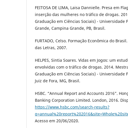
FEITOSA DE LIMA, Laisa Dannielle. Presa em Fla
inserção das mulheres no tráfico de drogas. 201
Graduação em Ciências Sociais) - Universidade
Grande, Campina Grande, PB, Brasil.
FURTADO, Celso. Formação Econômica do Brasil.
das Letras, 2007.
HELPES, Sintia Soares. Vidas em Jogos: um estu
envolvidas com o tráfico de drogas. 2014. Mest
Graduação em Ciências Sociais) - Universidade F
Juiz de Fora, MG, Brasil.
HSBC. “Annual Report and Accounts 2016”. Ho
Banking Corporation Limited. London, 2016. Dis
https://www.hsbc.com/search-results?
q=annual%20report%202016&site=Whole%20sit
Acesso em 20/06/2020.