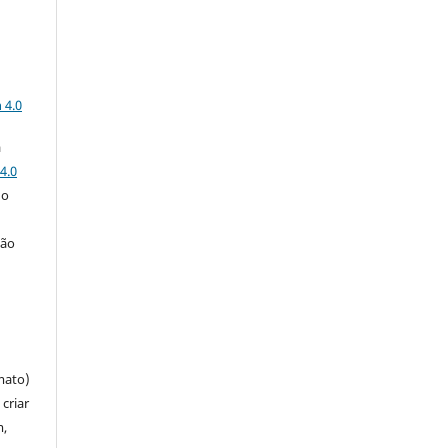
a
 4.0
a
4.0
 o
ção
mato)
criar
m,