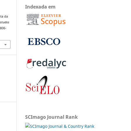
Indexada em
ota da
Estudos
1806-
SCImago Journal Rank