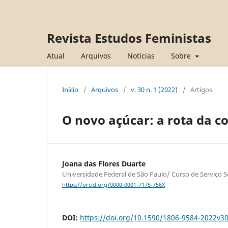
Revista Estudos Feministas
Atual
Arquivos
Notícias
Sobre
Início
/
Arquivos
/
v. 30 n. 1 (2022)
/
Artigos
O novo açúcar: a rota da c
Joana das Flores Duarte
Universidade Federal de São Paulo/ Curso de Serviço So
https://orcid.org/0000-0001-7175-756X
DOI:
https://doi.org/10.1590/1806-9584-2022v3