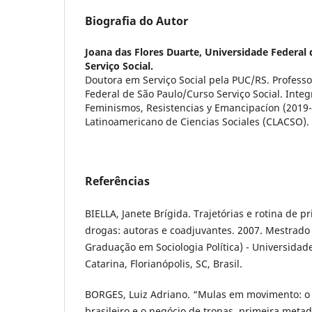
Biografia do Autor
Joana das Flores Duarte,
Universidade Federal 
Serviço Social.
Doutora em Serviço Social pela PUC/RS. Profess
Federal de São Paulo/Curso Serviço Social. Inte
Feminismos, Resistencias y Emancipacíon (2019
Latinoamericano de Ciencias Sociales (CLACSO).
Referências
BIELLA, Janete Brígida. Trajetórias e rotina de pr
drogas: autoras e coadjuvantes. 2007. Mestrado
Graduação em Sociologia Política) - Universidad
Catarina, Florianópolis, SC, Brasil.
BORGES, Luiz Adriano. “Mulas em movimento: o
brasileiro e o negócio de tropas, primeira metad