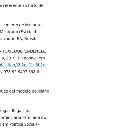
i referente ao furto de
olvimento de Mulheres
 Mestrado (Escola de
lvador, BA, Brasil.
A TOXICODEPENDÊNCIA.
ia, 2019. Disponível em
blication/6b2ec5f1-8b2c-
BN 978-92-9497-398-6.
pués del modelo policiano
ogas Ilegais na
enitenciária Feminina do
m Política Social) -