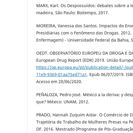
MARX, Karl. Os Despossuídos: debates sobre a le
madeira. São Paulo: Boitempo, 2017.
MOREIRA, Vanessa dos Santos. Impactos do Env
Presidiárias com o Fenômeno das Drogas. 2012.
Enfermagem) - Universidade Federal da Bahia, Sa
OEDT. OBSERVATÓRIO EUROPEU DA DROGA E D
European Drug Report (EDR) 2019. União Europe
https://op.europa.eu/pt/publication-detail/-/pu
11e9-9369-01aa75ed71a1
. Epub 06/07/2019. IS
Acesso em 20/06/2020.
PEÑALOZA, Pedro José. México a la deriva: y des
que? México: UNAM, 2012.
PRADO, Hannah Zuquim Aidar. O Comércio de Dr
Trajetória de Trabalho de Mulheres Presas na P
DF. 2016. Mestrado (Programa de Pós-Graduação e