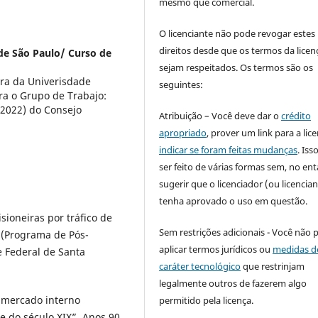
mesmo que comercial.
O licenciante não pode revogar estes
direitos desde que os termos da licen
de São Paulo/ Curso de
sejam respeitados. Os termos são os
ora da Univerisdade
seguintes:
gra o Grupo de Trabajo:
-2022) do Consejo
Atribuição – Você deve dar o
crédito
apropriado
, prover um link para a lic
indicar se foram feitas mudanças
. Is
ser feito de várias formas sem, no ent
sugerir que o licenciador (ou licencian
tenha aprovado o uso em questão.
isioneiras por tráfico de
Sem restrições adicionais - Você não 
 (Programa de Pós-
aplicar termos jurídicos ou
medidas d
e Federal de Santa
caráter tecnológico
que restrinjam
legalmente outros de fazerem algo
 mercado interno
permitido pela licença.
e do século XIX”. Anos 90,