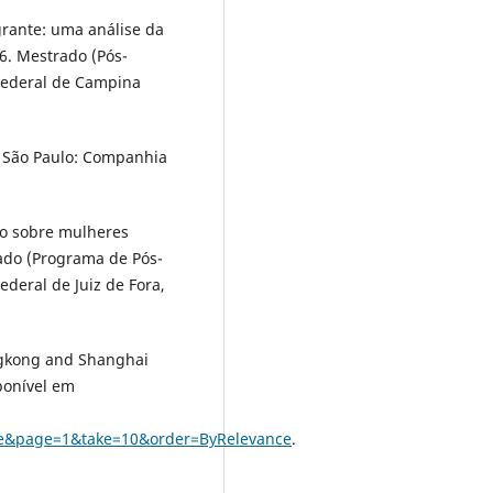
grante: uma análise da
6. Mestrado (Pós-
 Federal de Campina
 São Paulo: Companhia
do sobre mulheres
rado (Programa de Pós-
ederal de Juiz de Fora,
ngkong and Shanghai
ponível em
e&page=1&take=10&order=ByRelevance
.