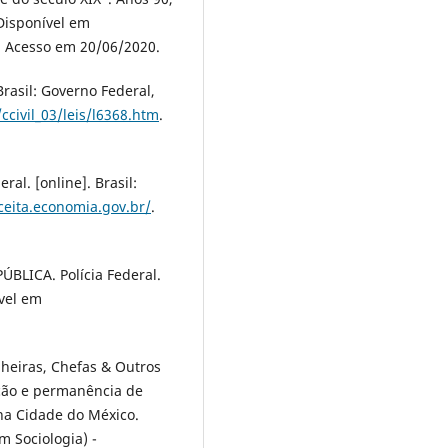
 Disponível em
. Acesso em 20/06/2020.
Brasil: Governo Federal,
ccivil_03/leis/l6368.htm
.
l. [online]. Brasil:
eceita.economia.gov.br/
.
BLICA. Polícia Federal.
ível em
heiras, Chefas & Outros
ção e permanência de
 na Cidade do México.
 Sociologia) -