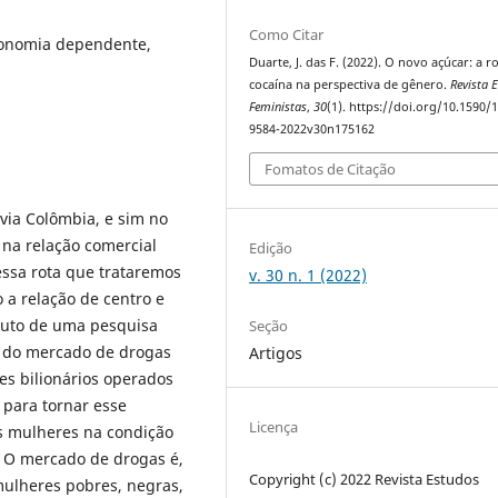
Como Citar
conomia dependente,
Duarte, J. das F. (2022). O novo açúcar: a r
cocaína na perspectiva de gênero.
Revista 
Feministas
,
30
(1). https://doi.org/10.1590/
9584-2022v30n175162
Fomatos de Citação
via Colômbia, e sim no
 na relação comercial
Edição
ssa rota que trataremos
v. 30 n. 1 (2022)
o a relação de centro e
Fruto de uma pesquisa
Seção
u do mercado de drogas
Artigos
es bilionários operados
 para tornar esse
Licença
as mulheres na condição
. O mercado de drogas é,
Copyright (c) 2022 Revista Estudos
ulheres pobres, negras,