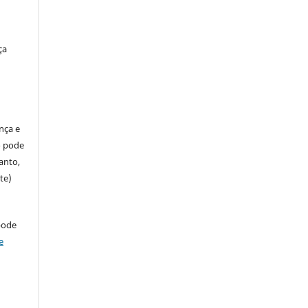
ça
ença e
so pode
anto,
te)
pode
e