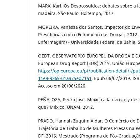
MARX, Karl. Os Despossuídos: debates sobre a le
madeira. São Paulo: Boitempo, 2017.
MOREIRA, Vanessa dos Santos. Impactos do Env
Presidiárias com o Fenômeno das Drogas. 2012.
Enfermagem) - Universidade Federal da Bahia, Sa
OEDT. OBSERVATÓRIO EUROPEU DA DROGA E D
European Drug Report (EDR) 2019. União Europe
https://op.europa.eu/pt/publication-detail/-/pu
11e9-9369-01aa75ed71a1
. Epub 06/07/2019. IS
Acesso em 20/06/2020.
PEÑALOZA, Pedro José. México a la deriva: y des
que? México: UNAM, 2012.
PRADO, Hannah Zuquim Aidar. O Comércio de Dr
Trajetória de Trabalho de Mulheres Presas na P
DF. 2016. Mestrado (Programa de Pós-Graduação e