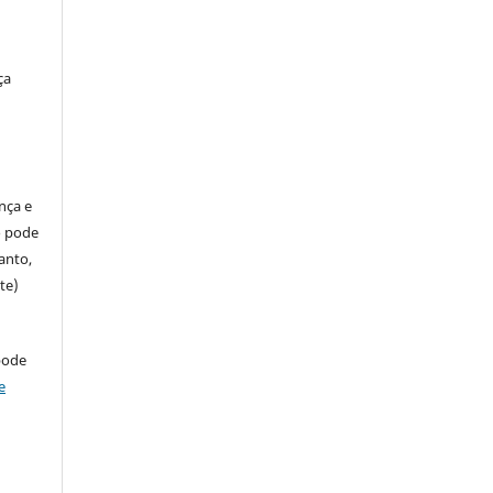
ça
ença e
so pode
anto,
te)
pode
e