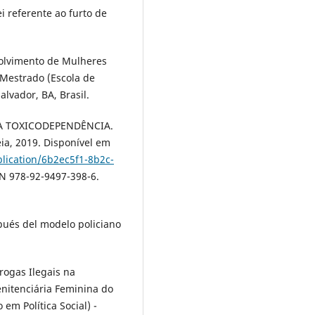
i referente ao furto de
olvimento de Mulheres
 Mestrado (Escola de
lvador, BA, Brasil.
A TOXICODEPENDÊNCIA.
ia, 2019. Disponível em
blication/6b2ec5f1-8b2c-
BN 978-92-9497-398-6.
pués del modelo policiano
ogas Ilegais na
enitenciária Feminina do
m Política Social) -