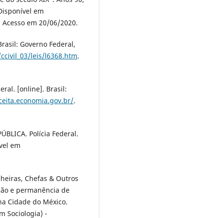
 Disponível em
. Acesso em 20/06/2020.
Brasil: Governo Federal,
ccivil_03/leis/l6368.htm
.
l. [online]. Brasil:
eceita.economia.gov.br/
.
BLICA. Polícia Federal.
ível em
heiras, Chefas & Outros
ção e permanência de
 na Cidade do México.
 Sociologia) -