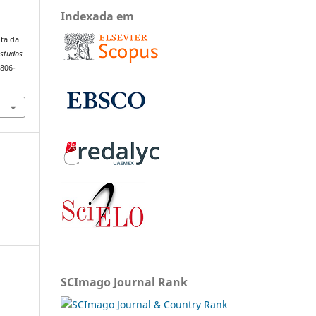
Indexada em
ota da
Estudos
1806-
SCImago Journal Rank