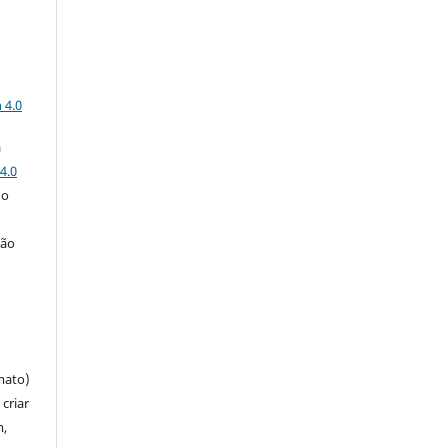
a
 4.0
a
4.0
 o
ção
mato)
criar
m,