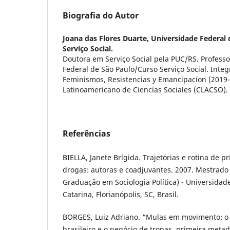
Biografia do Autor
Joana das Flores Duarte,
Universidade Federal 
Serviço Social.
Doutora em Serviço Social pela PUC/RS. Profess
Federal de São Paulo/Curso Serviço Social. Inte
Feminismos, Resistencias y Emancipacíon (2019
Latinoamericano de Ciencias Sociales (CLACSO).
Referências
BIELLA, Janete Brígida. Trajetórias e rotina de pr
drogas: autoras e coadjuvantes. 2007. Mestrado
Graduação em Sociologia Política) - Universidad
Catarina, Florianópolis, SC, Brasil.
BORGES, Luiz Adriano. “Mulas em movimento: o
brasileiro e o negócio de tropas, primeira metad