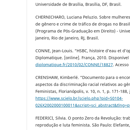
Universidade de Brasília, Brasília, DF, Brasil.
CHERNICHARO, Luciana Peluzio. Sobre mulheres e
de gênero e crime de tráfico de drogas no Brasi
(Programa de Pós-Graduação em Direito) - Unive
Janeiro, Rio de Janeiro, RJ, Brasil.
CONNE, Jean-Louis. “HSBC, histoire d’eau et d’
Diplomatique. [online]. França, 2010. Disponíve
diplomatique.fr/2010/02/CONNE/18827
. Acesso
CRENSHAW, Kimberlé. “Documento para o encont
aspectos da discriminação racial relativos ao gê
Feministas, Florianópolis, v. 10, n. 1, p. 171-188
https://www.scielo.br/scielo.php?pid=S0104-
026X2002000100011&script=sci_abstract&tlng=p
FEDERICI, Silvia. O ponto Zero da Revolução: tr
reprodução e luta feminista. São Paulo: Elefante