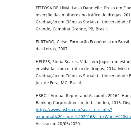
FEITOSA DE LIMA, Laisa Dannielle. Presa em Fla
inserção das mulheres no tráfico de drogas. 201
Graduação em Ciências Sociais) - Universidade
Grande, Campina Grande, PB, Brasil.
FURTADO, Celso. Formação Econômica do Brasil.
das Letras, 2007.
HELPES, Sintia Soares. Vidas em Jogos: um estu
envolvidas com o tráfico de drogas. 2014. Mest
Graduação em Ciências Sociais) - Universidade F
Juiz de Fora, MG, Brasil.
HSBC. “Annual Report and Accounts 2016”. Ho
Banking Corporation Limited. London, 2016. Dis
https://www.hsbc.com/search-results?
q=annual%20report%202016&site=Whole%20sit
Acesso em 20/06/2020.