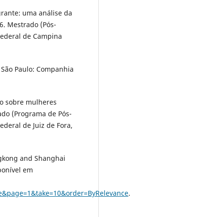
grante: uma análise da
6. Mestrado (Pós-
 Federal de Campina
 São Paulo: Companhia
do sobre mulheres
rado (Programa de Pós-
ederal de Juiz de Fora,
ngkong and Shanghai
ponível em
e&page=1&take=10&order=ByRelevance
.