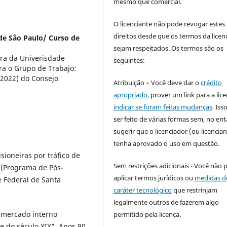
mesmo que comercial.
O licenciante não pode revogar estes
direitos desde que os termos da licen
de São Paulo/ Curso de
sejam respeitados. Os termos são os
ora da Univerisdade
seguintes:
gra o Grupo de Trabajo:
-2022) do Consejo
Atribuição – Você deve dar o
crédito
apropriado
, prover um link para a lic
indicar se foram feitas mudanças
. Is
ser feito de várias formas sem, no ent
sugerir que o licenciador (ou licencian
tenha aprovado o uso em questão.
isioneiras por tráfico de
Sem restrições adicionais - Você não 
 (Programa de Pós-
aplicar termos jurídicos ou
medidas d
e Federal de Santa
caráter tecnológico
que restrinjam
legalmente outros de fazerem algo
 mercado interno
permitido pela licença.
e do século XIX”. Anos 90,