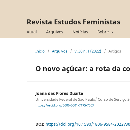
Revista Estudos Feministas
Atual
Arquivos
Notícias
Sobre
Início
/
Arquivos
/
v. 30 n. 1 (2022)
/
Artigos
O novo açúcar: a rota da c
Joana das Flores Duarte
Universidade Federal de São Paulo/ Curso de Serviço So
https://orcid.org/0000-0001-7175-756X
DOI:
https://doi.org/10.1590/1806-9584-2022v3