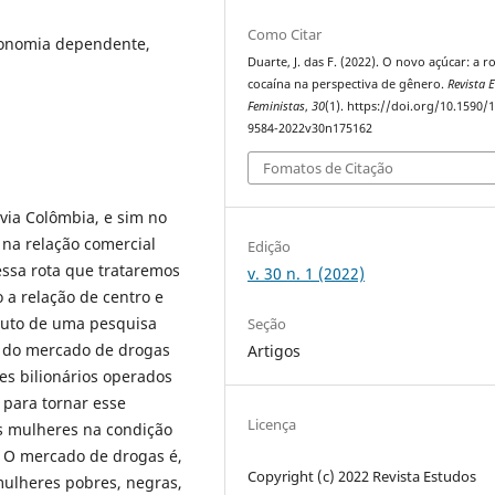
Como Citar
conomia dependente,
Duarte, J. das F. (2022). O novo açúcar: a r
cocaína na perspectiva de gênero.
Revista 
Feministas
,
30
(1). https://doi.org/10.1590/
9584-2022v30n175162
Fomatos de Citação
via Colômbia, e sim no
 na relação comercial
Edição
ssa rota que trataremos
v. 30 n. 1 (2022)
o a relação de centro e
Fruto de uma pesquisa
Seção
u do mercado de drogas
Artigos
es bilionários operados
 para tornar esse
Licença
as mulheres na condição
. O mercado de drogas é,
Copyright (c) 2022 Revista Estudos
ulheres pobres, negras,