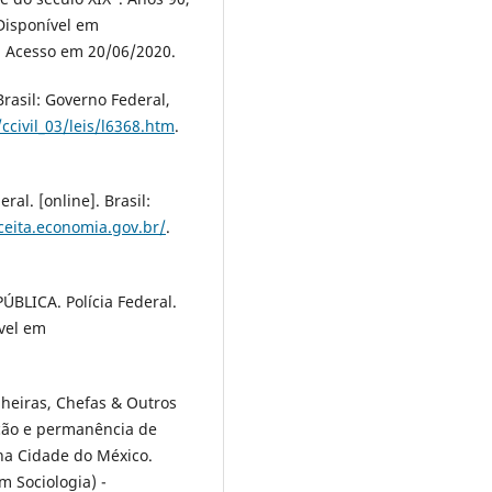
 Disponível em
. Acesso em 20/06/2020.
Brasil: Governo Federal,
ccivil_03/leis/l6368.htm
.
l. [online]. Brasil:
eceita.economia.gov.br/
.
BLICA. Polícia Federal.
ível em
heiras, Chefas & Outros
ção e permanência de
 na Cidade do México.
 Sociologia) -