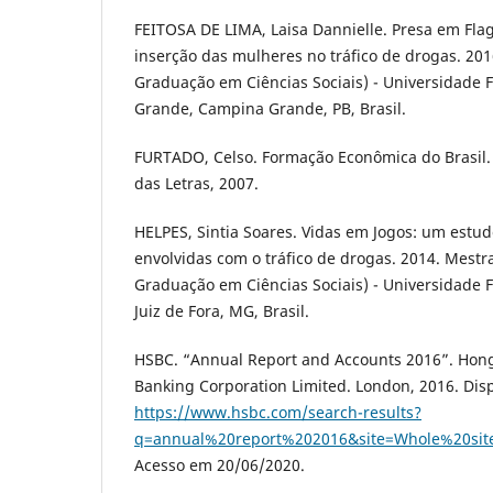
FEITOSA DE LIMA, Laisa Dannielle. Presa em Fla
inserção das mulheres no tráfico de drogas. 201
Graduação em Ciências Sociais) - Universidade
Grande, Campina Grande, PB, Brasil.
FURTADO, Celso. Formação Econômica do Brasil.
das Letras, 2007.
HELPES, Sintia Soares. Vidas em Jogos: um estu
envolvidas com o tráfico de drogas. 2014. Mest
Graduação em Ciências Sociais) - Universidade F
Juiz de Fora, MG, Brasil.
HSBC. “Annual Report and Accounts 2016”. Ho
Banking Corporation Limited. London, 2016. Dis
https://www.hsbc.com/search-results?
q=annual%20report%202016&site=Whole%20sit
Acesso em 20/06/2020.