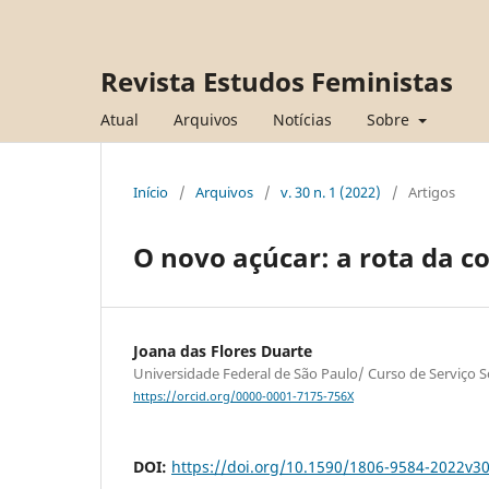
Revista Estudos Feministas
Atual
Arquivos
Notícias
Sobre
Início
/
Arquivos
/
v. 30 n. 1 (2022)
/
Artigos
O novo açúcar: a rota da c
Joana das Flores Duarte
Universidade Federal de São Paulo/ Curso de Serviço So
https://orcid.org/0000-0001-7175-756X
DOI:
https://doi.org/10.1590/1806-9584-2022v3