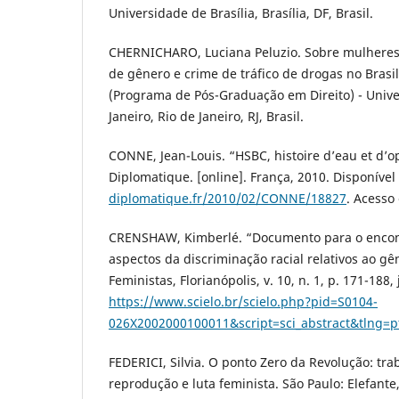
Universidade de Brasília, Brasília, DF, Brasil.
CHERNICHARO, Luciana Peluzio. Sobre mulheres e
de gênero e crime de tráfico de drogas no Brasi
(Programa de Pós-Graduação em Direito) - Unive
Janeiro, Rio de Janeiro, RJ, Brasil.
CONNE, Jean-Louis. “HSBC, histoire d’eau et d’
Diplomatique. [online]. França, 2010. Disponíve
diplomatique.fr/2010/02/CONNE/18827
. Acesso
CRENSHAW, Kimberlé. “Documento para o encont
aspectos da discriminação racial relativos ao gê
Feministas, Florianópolis, v. 10, n. 1, p. 171-188
https://www.scielo.br/scielo.php?pid=S0104-
026X2002000100011&script=sci_abstract&tlng=p
FEDERICI, Silvia. O ponto Zero da Revolução: tr
reprodução e luta feminista. São Paulo: Elefante