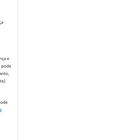
ça
ença e
so pode
anto,
te)
pode
e