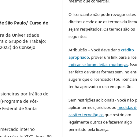
mesmo que comercial.
O licenciante não pode revogar estes
direitos desde que os termos da licen
de São Paulo/ Curso de
sejam respeitados. Os termos são os
ora da Univerisdade
seguintes:
gra o Grupo de Trabajo:
-2022) do Consejo
Atribuição – Você deve dar o
crédito
apropriado
, prover um link para a lic
indicar se foram feitas mudanças
. Is
ser feito de várias formas sem, no ent
sugerir que o licenciador (ou licencian
tenha aprovado o uso em questão.
isioneiras por tráfico de
Sem restrições adicionais - Você não 
 (Programa de Pós-
aplicar termos jurídicos ou
medidas d
e Federal de Santa
caráter tecnológico
que restrinjam
legalmente outros de fazerem algo
 mercado interno
permitido pela licença.
e do século XIX”. Anos 90,