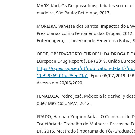
MARX, Karl. Os Despossuídos: debates sobre a le
madeira. São Paulo: Boitempo, 2017.
MOREIRA, Vanessa dos Santos. Impactos do Env
Presidiárias com o Fenômeno das Drogas. 2012.
Enfermagem) - Universidade Federal da Bahia, Sa
OEDT. OBSERVATÓRIO EUROPEU DA DROGA E D
European Drug Report (EDR) 2019. União Europe
https://op.europa.eu/pt/publication-detail/-/pu
11e9-9369-01aa75ed71a1
. Epub 06/07/2019. IS
Acesso em 20/06/2020.
PEÑALOZA, Pedro José. México a la deriva: y des
que? México: UNAM, 2012.
PRADO, Hannah Zuquim Aidar. O Comércio de Dr
Trajetória de Trabalho de Mulheres Presas na P
DF. 2016. Mestrado (Programa de Pós-Graduação e