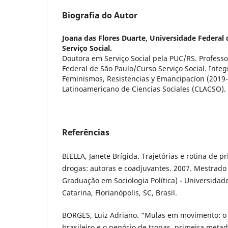
Biografia do Autor
Joana das Flores Duarte,
Universidade Federal 
Serviço Social.
Doutora em Serviço Social pela PUC/RS. Profess
Federal de São Paulo/Curso Serviço Social. Inte
Feminismos, Resistencias y Emancipacíon (2019
Latinoamericano de Ciencias Sociales (CLACSO).
Referências
BIELLA, Janete Brígida. Trajetórias e rotina de pr
drogas: autoras e coadjuvantes. 2007. Mestrado
Graduação em Sociologia Política) - Universidad
Catarina, Florianópolis, SC, Brasil.
BORGES, Luiz Adriano. “Mulas em movimento: o
brasileiro e o negócio de tropas, primeira metad