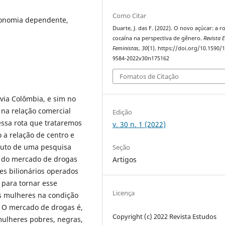
Como Citar
conomia dependente,
Duarte, J. das F. (2022). O novo açúcar: a r
cocaína na perspectiva de gênero.
Revista 
Feministas
,
30
(1). https://doi.org/10.1590/
9584-2022v30n175162
Fomatos de Citação
via Colômbia, e sim no
 na relação comercial
Edição
ssa rota que trataremos
v. 30 n. 1 (2022)
o a relação de centro e
Fruto de uma pesquisa
Seção
u do mercado de drogas
Artigos
es bilionários operados
 para tornar esse
Licença
as mulheres na condição
. O mercado de drogas é,
Copyright (c) 2022 Revista Estudos
ulheres pobres, negras,