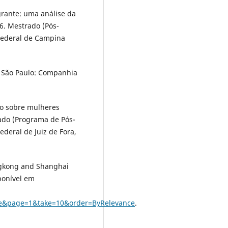
grante: uma análise da
6. Mestrado (Pós-
 Federal de Campina
 São Paulo: Companhia
do sobre mulheres
rado (Programa de Pós-
ederal de Juiz de Fora,
ngkong and Shanghai
ponível em
e&page=1&take=10&order=ByRelevance
.