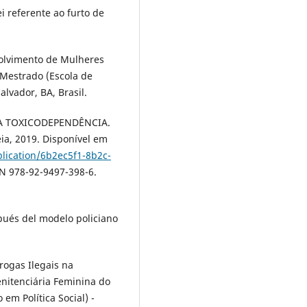
i referente ao furto de
olvimento de Mulheres
 Mestrado (Escola de
lvador, BA, Brasil.
A TOXICODEPENDÊNCIA.
ia, 2019. Disponível em
blication/6b2ec5f1-8b2c-
BN 978-92-9497-398-6.
pués del modelo policiano
ogas Ilegais na
enitenciária Feminina do
m Política Social) -