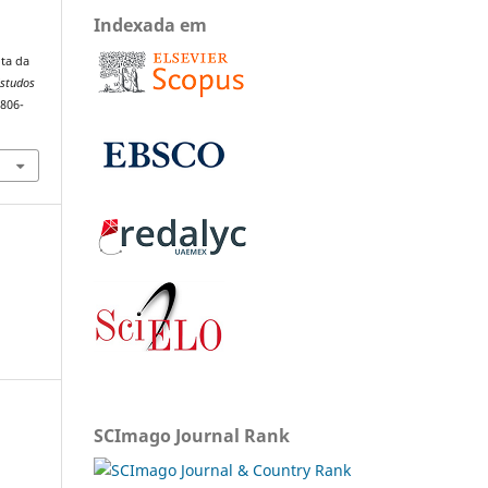
Indexada em
ota da
Estudos
1806-
SCImago Journal Rank