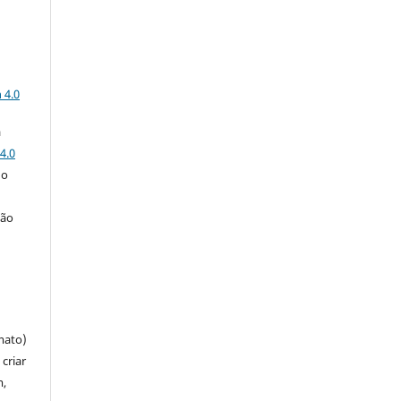
a
 4.0
a
4.0
 o
ção
mato)
criar
m,