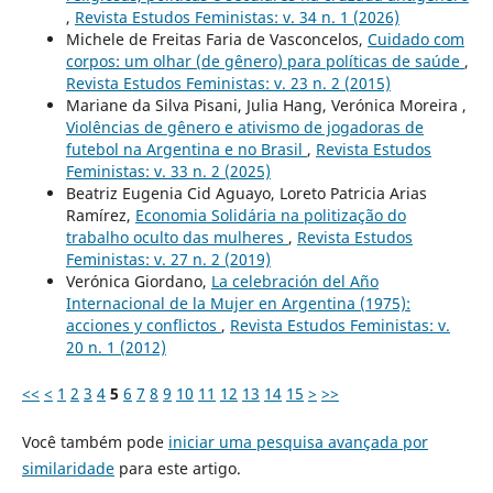
,
Revista Estudos Feministas: v. 34 n. 1 (2026)
Michele de Freitas Faria de Vasconcelos,
Cuidado com
corpos: um olhar (de gênero) para políticas de saúde
,
Revista Estudos Feministas: v. 23 n. 2 (2015)
Mariane da Silva Pisani, Julia Hang, Verónica Moreira ,
Violências de gênero e ativismo de jogadoras de
futebol na Argentina e no Brasil
,
Revista Estudos
Feministas: v. 33 n. 2 (2025)
Beatriz Eugenia Cid Aguayo, Loreto Patricia Arias
Ramírez,
Economia Solidária na politização do
trabalho oculto das mulheres
,
Revista Estudos
Feministas: v. 27 n. 2 (2019)
Verónica Giordano,
La celebración del Año
Internacional de la Mujer en Argentina (1975):
acciones y conflictos
,
Revista Estudos Feministas: v.
20 n. 1 (2012)
<<
<
1
2
3
4
5
6
7
8
9
10
11
12
13
14
15
>
>>
Você também pode
iniciar uma pesquisa avançada por
similaridade
para este artigo.