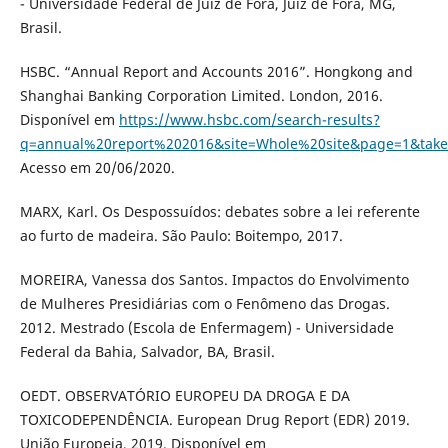
- Universidade Federal de Juiz de Fora, Juiz de Fora, MG,
Brasil.
HSBC. “Annual Report and Accounts 2016”. Hongkong and
Shanghai Banking Corporation Limited. London, 2016.
Disponível em
https://www.hsbc.com/search-results?
q=annual%20report%202016&site=Whole%20site&page=1&take
Acesso em 20/06/2020.
MARX, Karl. Os Despossuídos: debates sobre a lei referente
ao furto de madeira. São Paulo: Boitempo, 2017.
MOREIRA, Vanessa dos Santos. Impactos do Envolvimento
de Mulheres Presidiárias com o Fenômeno das Drogas.
2012. Mestrado (Escola de Enfermagem) - Universidade
Federal da Bahia, Salvador, BA, Brasil.
OEDT. OBSERVATÓRIO EUROPEU DA DROGA E DA
TOXICODEPENDÊNCIA. European Drug Report (EDR) 2019.
União Europeia, 2019. Disponível em