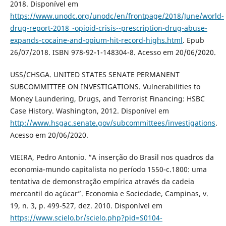
2018. Disponível em
https://www.unodc.org/unodc/en/frontpage/2018/June/world-
drug-report-2018_-opioid-crisis--prescription-drug-abuse-
expands-cocaine-and-opium-hit-record-highs.html
. Epub
26/07/2018. ISBN 978-92-1-148304-8. Acesso em 20/06/2020.
USS/CHSGA. UNITED STATES SENATE PERMANENT
SUBCOMMITTEE ON INVESTIGATIONS. Vulnerabilities to
Money Laundering, Drugs, and Terrorist Financing: HSBC
Case History. Washington, 2012. Disponível em
http://www.hsgac.senate.gov/subcommittees/investigations
.
Acesso em 20/06/2020.
VIEIRA, Pedro Antonio. “A inserção do Brasil nos quadros da
economia-mundo capitalista no período 1550-c.1800: uma
tentativa de demonstração empírica através da cadeia
mercantil do açúcar”. Economia e Sociedade, Campinas, v.
19, n. 3, p. 499-527, dez. 2010. Disponível em
https://www.scielo.br/scielo.php?pid=S0104-