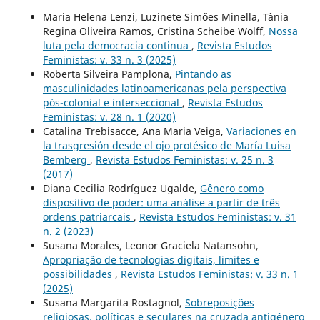
Maria Helena Lenzi, Luzinete Simões Minella, Tânia
Regina Oliveira Ramos, Cristina Scheibe Wolff,
Nossa
luta pela democracia continua
,
Revista Estudos
Feministas: v. 33 n. 3 (2025)
Roberta Silveira Pamplona,
Pintando as
masculinidades latinoamericanas pela perspectiva
pós-colonial e interseccional
,
Revista Estudos
Feministas: v. 28 n. 1 (2020)
Catalina Trebisacce, Ana Maria Veiga,
Variaciones en
la trasgresión desde el ojo protésico de María Luisa
Bemberg
,
Revista Estudos Feministas: v. 25 n. 3
(2017)
Diana Cecilia Rodríguez Ugalde,
Gênero como
dispositivo de poder: uma análise a partir de três
ordens patriarcais
,
Revista Estudos Feministas: v. 31
n. 2 (2023)
Susana Morales, Leonor Graciela Natansohn,
Apropriação de tecnologias digitais, limites e
possibilidades
,
Revista Estudos Feministas: v. 33 n. 1
(2025)
Susana Margarita Rostagnol,
Sobreposições
religiosas, políticas e seculares na cruzada antigênero