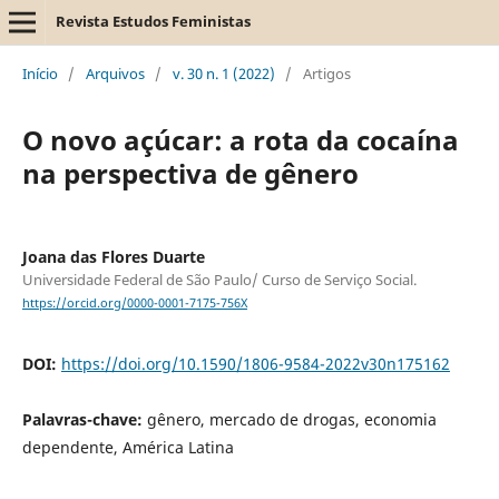
Revista Estudos Feministas
Início
/
Arquivos
/
v. 30 n. 1 (2022)
/
Artigos
O novo açúcar: a rota da cocaína
na perspectiva de gênero
Joana das Flores Duarte
Universidade Federal de São Paulo/ Curso de Serviço Social.
https://orcid.org/0000-0001-7175-756X
DOI:
https://doi.org/10.1590/1806-9584-2022v30n175162
Palavras-chave:
gênero, mercado de drogas, economia
dependente, América Latina