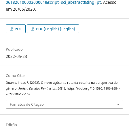
06182010000300004&script=sci_abstract&tlng=pt
. Acesso
em 20/06/2020.
PDF
PDF (English) (English)
Publicado
2022-05-23
Como Citar
Duarte, J. das F. (2022). O novo açúcar: a rota da cocaína na perspectiva de
gênero.
Revista Estudos Feministas
,
30
(1). https://doi.org/10.1590/1806-9584-
2022v30n175162
Fomatos de Citação
Edição