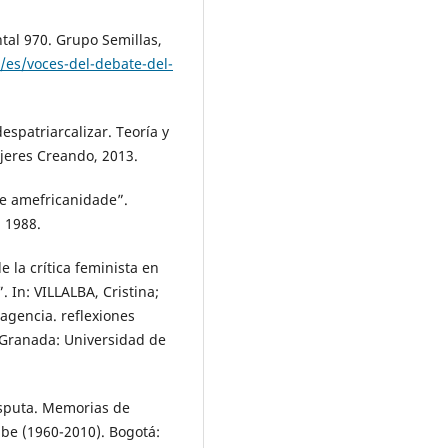
al 970. Grupo Semillas,
/es/voces-del-debate-del-
spatriarcalizar. Teoría y
ujeres Creando, 2013.
de amefricanidade”.
. 1988.
 la crítica feminista en
 In: VILLALBA, Cristina;
agencia. reflexiones
. Granada: Universidad de
sputa. Memorias de
ibe (1960-2010). Bogotá: