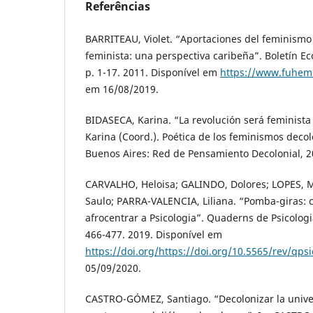
Referências
BARRITEAU, Violet. “Aportaciones del feminism
feminista: una perspectiva caribeña”. Boletín Ec
p. 1-17. 2011. Disponível em
https://www.fuhem.
em 16/08/2019.
BIDASECA, Karina. “La revolución será feminista
Karina (Coord.). Poética de los feminismos decol
Buenos Aires: Red de Pensamiento Decolonial, 20
CARVALHO, Heloisa; GALINDO, Dolores; LOPES, 
Saulo; PARRA-VALENCIA, Liliana. “Pomba-giras: 
afrocentrar a Psicologia”. Quaderns de Psicologia
466-477. 2019. Disponível em
https://doi.org/https://doi.org/10.5565/rev/qps
05/09/2020.
CASTRO-GÓMEZ, Santiago. “Decolonizar la univer