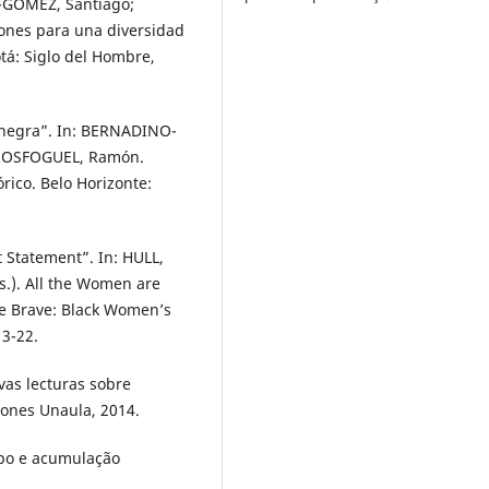
O-GÓMEZ, Santiago;
ones para una diversidad
tá: Siglo del Hombre,
a negra”. In: BERNADINO-
ROSFOGUEL, Ramón.
rico. Belo Horizonte:
Statement”. In: HULL,
s.). All the Women are
re Brave: Black Women’s
13-22.
vas lecturas sobre
ciones Unaula, 2014.
orpo e acumulação