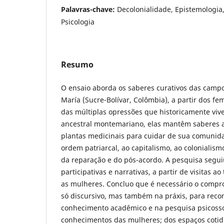
Palavras-chave:
Decolonialidade, Epistemologia
Psicologia
Resumo
O ensaio aborda os saberes curativos das cam
María (Sucre-Bolívar, Colômbia), a partir dos f
das múltiplas opressões que historicamente vive
ancestral montemariano, elas mantêm saberes a
plantas medicinais para cuidar de sua comunida
ordem patriarcal, ao capitalismo, ao colonialism
da reparação e do pós-acordo. A pesquisa segu
participativas e narrativas, a partir de visitas a
as mulheres. Concluo que é necessário o comp
só discursivo, mas também na práxis, para reco
conhecimento acadêmico e na pesquisa psicossoc
conhecimentos das mulheres; dos espaços coti