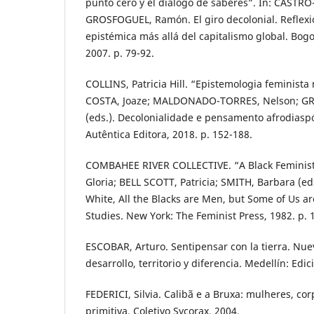
punto cero y el diálogo de saberes”. In: CASTR
GROSFOGUEL, Ramón. El giro decolonial. Reflexi
epistémica más allá del capitalismo global. Bogo
2007. p. 79-92.
COLLINS, Patricia Hill. “Epistemologia feminist
COSTA, Joaze; MALDONADO-TORRES, Nelson; G
(eds.). Decolonialidade e pensamento afrodiaspó
Autêntica Editora, 2018. p. 152-188.
COMBAHEE RIVER COLLECTIVE. “A Black Feminist 
Gloria; BELL SCOTT, Patricia; SMITH, Barbara (ed
White, All the Blacks are Men, but Some of Us a
Studies. New York: The Feminist Press, 1982. p. 
ESCOBAR, Arturo. Sentipensar con la tierra. Nue
desarrollo, territorio y diferencia. Medellín: Edi
FEDERICI, Silvia. Calibã e a Bruxa: mulheres, c
primitiva. Coletivo Sycorax, 2004.