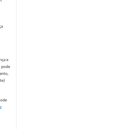
ça
ença e
so pode
anto,
te)
pode
e