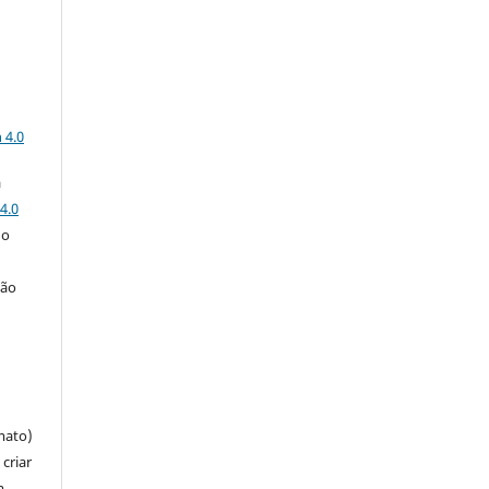
a
 4.0
a
4.0
 o
ção
mato)
criar
m,