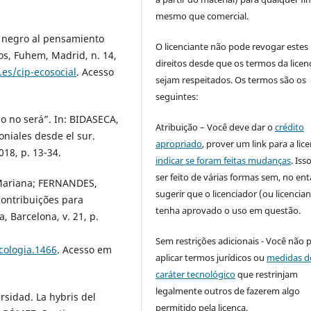
mesmo que comercial.
o negro al pensamiento
O licenciante não pode revogar estes
os, Fuhem, Madrid, n. 14,
direitos desde que os termos da licen
es/cip-ecosocial
. Acesso
sejam respeitados. Os termos são os
seguintes:
 o no será”. In: BIDASECA,
Atribuição – Você deve dar o
crédito
oniales desde el sur.
apropriado
, prover um link para a lic
18, p. 13-34.
indicar se foram feitas mudanças
. Is
ser feito de várias formas sem, no ent
Mariana; FERNANDES,
sugerir que o licenciador (ou licencian
contribuições para
tenha aprovado o uso em questão.
, Barcelona, v. 21, p.
Sem restrições adicionais - Você não 
icologia.1466
. Acesso em
aplicar termos jurídicos ou
medidas d
caráter tecnológico
que restrinjam
legalmente outros de fazerem algo
sidad. La hybris del
permitido pela licença.