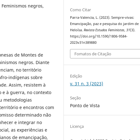
, Feminismos negros,
Como Citar
Parra-Valencia, L. (2023). Sempre-vivas:
Emancipação, paz e pesquisa do jardim de
Heloísa.
Revista Estudos Feministas
,
31
(3).
https://doi.org/10.1590/1806-9584-
2023v31n389880
Fomatos de Citação
ponesas de Montes de
eminismos negros. Diante
nciam, no território
Edição
fro-indígenas sobre
v. 31 n. 3 (2023)
de. Assim, resistem à
o e à guerra, no contexto
Seção
iu metodologias
Ponto de Vista
o território e encontros com
romisso determinado não
nhecer e integrar no
Licença
ial, as experiências e
dianos de emancipação,