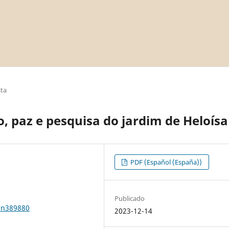
sta
 paz e pesquisa do jardim de Heloísa
PDF (Español (España))
Publicado
1n389880
2023-12-14