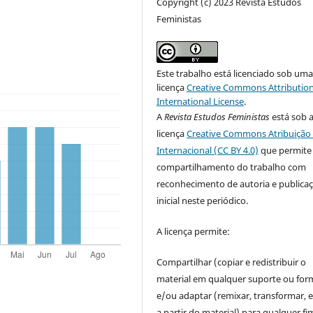
Copyright (c) 2023 Revista Estudos
Feministas
Este trabalho está licenciado sob um
licença
Creative Commons Attribution
International License
.
A
Revista Estudos Feministas
está sob 
licença
Creative Commons Atribuição 
Internacional (CC BY 4.0)
que permite
compartilhamento do trabalho com
reconhecimento de autoria e publica
inicial neste periódico.
A licença permite:
Compartilhar (copiar e redistribuir o
material em qualquer suporte ou for
e/ou adaptar (remixar, transformar, e 
a partir do material) para qualquer fi