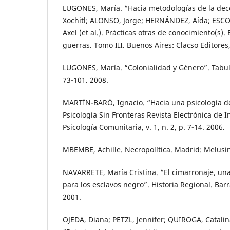
LUGONES, María. “Hacia metodologías de la deco
Xochitl; ALONSO, Jorge; HERNÁNDEZ, Aída; ESC
Axel (et al.). Prácticas otras de conocimiento(s). 
guerras. Tomo III. Buenos Aires: Clacso Editores,
LUGONES, María. “Colonialidad y Género”. Tabula
73-101. 2008.
MARTÍN-BARÓ, Ignacio. “Hacia una psicología de 
Psicología Sin Fronteras Revista Electrónica de I
Psicología Comunitaria, v. 1, n. 2, p. 7-14. 2006.
MBEMBE, Achille. Necropolítica. Madrid: Melusin
NAVARRETE, María Cristina. “El cimarronaje, una 
para los esclavos negro”. Historia Regional. Barra
2001.
OJEDA, Diana; PETZL, Jennifer; QUIROGA, Catalin