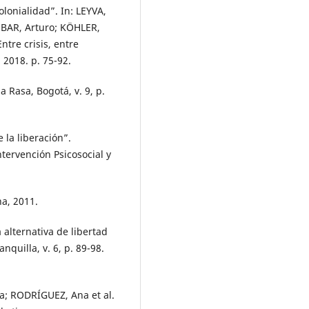
lonialidad”. In: LEYVA,
OBAR, Arturo; KÖHLER,
Entre crisis, entre
 2018. p. 75-92.
 Rasa, Bogotá, v. 9, p.
la liberación”.
ntervención Psicosocial y
a, 2011.
alternativa de libertad
nquilla, v. 6, p. 89-98.
a; RODRÍGUEZ, Ana et al.