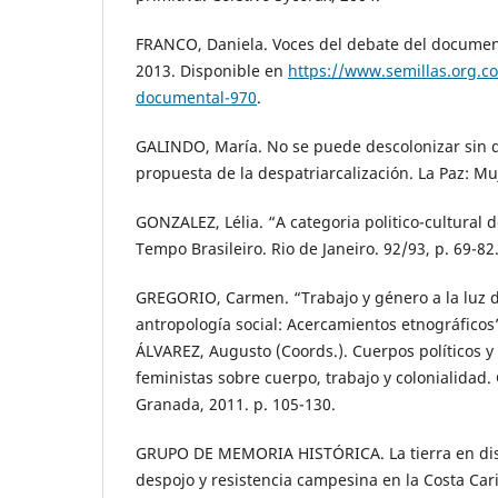
FRANCO, Daniela. Voces del debate del document
2013. Disponible en
https://www.semillas.org.co
documental-970
.
GALINDO, María. No se puede descolonizar sin de
propuesta de la despatriarcalización. La Paz: M
GONZALEZ, Lélia. “A categoria politico-cultural 
Tempo Brasileiro. Rio de Janeiro. 92/93, p. 69-82
GREGORIO, Carmen. “Trabajo y género a la luz de
antropología social: Acercamientos etnográficos”.
ÁLVAREZ, Augusto (Coords.). Cuerpos políticos y 
feministas sobre cuerpo, trabajo y colonialidad
Granada, 2011. p. 105-130.
GRUPO DE MEMORIA HISTÓRICA. La tierra en di
despojo y resistencia campesina en la Costa Car