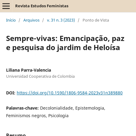
Revista Estudos Feministas
Início
/
Arquivos
/
v. 31 n. 3 (2023)
/
Ponto de Vista
Sempre-vivas: Emancipação, paz
e pesquisa do jardim de Heloísa
Liliana Parra-Valencia
Universidad Cooperativa de Colombia
DOI:
https://doi.org/10.1590/1806-9584-2023v31n389880
Palavras-chave:
Decolonialidade, Epistemologia,
Feminismos negros, Psicologia
Resumo