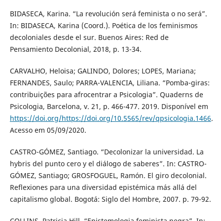
BIDASECA, Karina. “La revolución será feminista o no será”.
In: BIDASECA, Karina (Coord.). Poética de los feminismos
decoloniales desde el sur. Buenos Aires: Red de
Pensamiento Decolonial, 2018, p. 13-34.
CARVALHO, Heloisa; GALINDO, Dolores; LOPES, Mariana;
FERNANDES, Saulo; PARRA-VALENCIA, Liliana. “Pomba-giras:
contribuições para afrocentrar a Psicologia”. Quaderns de
Psicologia, Barcelona, v. 21, p. 466-477. 2019. Disponível em
https://doi.org/https://doi.org/10.5565/rev/qpsicologia.1466
.
Acesso em 05/09/2020.
CASTRO-GÓMEZ, Santiago. “Decolonizar la universidad. La
hybris del punto cero y el diálogo de saberes”. In: CASTRO-
GÓMEZ, Santiago; GROSFOGUEL, Ramón. El giro decolonial.
Reflexiones para una diversidad epistémica más allá del
capitalismo global. Bogotá: Siglo del Hombre, 2007. p. 79-92.
COLLINS, Patricia Hill. “Epistemologia feminista negra”. In: