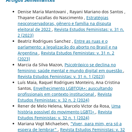
Artigos Semelhantes
Denise Maria Mantovani , Rayani Mariano dos Santos ,
Thayane Cazallas do Nascimento ,
Estratégias
neoconservadoras, gênero e família na disputa
eleitoral de 2022
,
Revista Estudos Feministas: v. 31 n.
2 (2023)
Beatriz Rodrigues Sanchez ,
Entre as ruas e o
parlamento: a legalização do aborto no Brasil e na
Argentina
,
Revista Estudos Feministas: v. 31 n. 2
(2023)
Marcia da Silva Mazon,
Psicotrópico se declina no
feminino: saúde mental e mundo digital em questão
,
Revista Estudos Feministas: v. 31 n. 1 (2023)
Luís Maia, Raquel Rodrigues Monteiro, Ana Cristina
Santos,
Envelhecimento LGBTQIA+: auscultando
profissionais em contexto institucional
,
Revista
Estudos Feministas: v. 32 n. 2 (2024)
Rener de Melo Helena, Marcelo Victor da Rosa,
Uma
história possível do movimento LGBTI+
,
Revista
Estudos Feministas: v. 32 n. 1 (2024)
Mariana Vogt Michaelsen,
"Viver, para mim, era só a
espera de lembrar"
,
Revista Estudos Feministas: v. 32