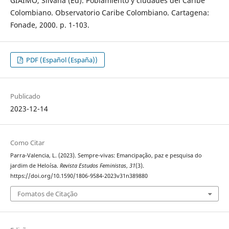
GIAIMO, Silvana (Ed). Poblamiento y ciudades del Caribe
Colombiano. Observatorio Caribe Colombiano. Cartagena:
Fonade, 2000. p. 1-103.
PDF (Español (España))
Publicado
2023-12-14
Como Citar
Parra-Valencia, L. (2023). Sempre-vivas: Emancipação, paz e pesquisa do
jardim de Heloísa.
Revista Estudos Feministas
,
31
(3).
https://doi.org/10.1590/1806-9584-2023v31n389880
Fomatos de Citação