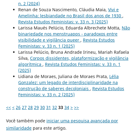
n. 2 (2024)
Renan de Souza Nascimento, Cláudia Maia,
Vivi e
Amelinha: lesbiandade no Brasil dos anos de 1930
,
Revista Estudos Feministas: v. 33 n. 3 (2025)
Larissa Maués Pelúcio, Eduarda Albrechete Motta,
Não
binariedade nos menstruapps - paradoxos entre
visibilidade e vigilância queer
,
Revista Estudos
Feministas: v. 33 n. 1 (2025)
Larissa Pelúcio, Bruna Andrade Irineu, Mariah Rafaela
Silva,
Corpos dissidentes, plataformização e vigilância
algorítmica
,
Revista Estudos Feministas: v. 33 n. 1
(2025)
Lidiana de Moraes, Juliana de Moraes Prata,
Lélia
Gonzalez: um legado de interdisciplinaridade na
construção de saberes decoloniais
,
Revista Estudos
Feministas: v. 33 n. 2 (2025)
<<
<
26
27
28
29
30
31
32
33
34
>
>>
Você também pode
iniciar uma pesquisa avançada por
similaridade
para este artigo.