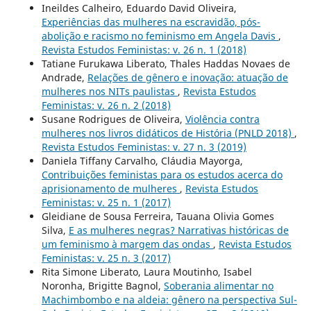
Ineildes Calheiro, Eduardo David Oliveira,
Experiências das mulheres na escravidão, pós-
abolição e racismo no feminismo em Angela Davis
,
Revista Estudos Feministas: v. 26 n. 1 (2018)
Tatiane Furukawa Liberato, Thales Haddas Novaes de
Andrade,
Relações de gênero e inovação: atuação de
mulheres nos NITs paulistas
,
Revista Estudos
Feministas: v. 26 n. 2 (2018)
Susane Rodrigues de Oliveira,
Violência contra
mulheres nos livros didáticos de História (PNLD 2018)
,
Revista Estudos Feministas: v. 27 n. 3 (2019)
Daniela Tiffany Carvalho, Cláudia Mayorga,
Contribuições feministas para os estudos acerca do
aprisionamento de mulheres
,
Revista Estudos
Feministas: v. 25 n. 1 (2017)
Gleidiane de Sousa Ferreira, Tauana Olivia Gomes
Silva,
E as mulheres negras? Narrativas históricas de
um feminismo à margem das ondas
,
Revista Estudos
Feministas: v. 25 n. 3 (2017)
Rita Simone Liberato, Laura Moutinho, Isabel
Noronha, Brigitte Bagnol,
Soberania alimentar no
Machimbombo e na aldeia: gênero na perspectiva Sul-