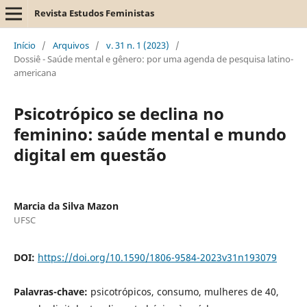
Revista Estudos Feministas
Início
/
Arquivos
/
v. 31 n. 1 (2023)
/
Dossiê - Saúde mental e gênero: por uma agenda de pesquisa latino-
americana
Psicotrópico se declina no
feminino: saúde mental e mundo
digital em questão
Marcia da Silva Mazon
UFSC
DOI:
https://doi.org/10.1590/1806-9584-2023v31n193079
Palavras-chave:
psicotrópicos, consumo, mulheres de 40,