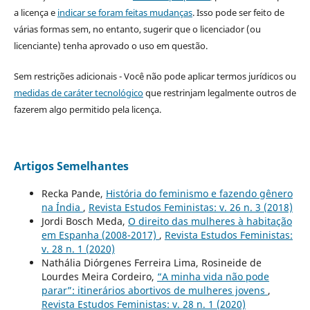
a licença e
indicar se foram feitas mudanças
. Isso pode ser feito de
várias formas sem, no entanto, sugerir que o licenciador (ou
licenciante) tenha aprovado o uso em questão.
Sem restrições adicionais - Você não pode aplicar termos jurídicos ou
medidas de caráter tecnológico
que restrinjam legalmente outros de
fazerem algo permitido pela licença.
Artigos Semelhantes
Recka Pande,
História do feminismo e fazendo gênero
na Índia
,
Revista Estudos Feministas: v. 26 n. 3 (2018)
Jordi Bosch Meda,
O direito das mulheres à habitação
em Espanha (2008-2017)
,
Revista Estudos Feministas:
v. 28 n. 1 (2020)
Nathália Diórgenes Ferreira Lima, Rosineide de
Lourdes Meira Cordeiro,
“A minha vida não pode
parar”: itinerários abortivos de mulheres jovens
,
Revista Estudos Feministas: v. 28 n. 1 (2020)