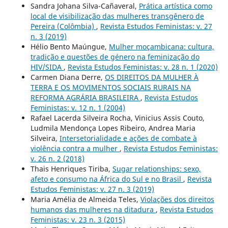
Sandra Johana Silva-Cañaveral,
Prática artística como
local de visibilização das mulheres transgênero de
Pereira (Colômbia)
,
Revista Estudos Feministas: v. 27
n. 3 (2019)
Hélio Bento Maúngue,
Mulher moçambicana: cultura,
tradição e questões de género na feminização do
HIV/SIDA
,
Revista Estudos Feministas: v. 28 n. 1 (2020)
Carmen Diana Derre,
OS DIREITOS DA MULHER À
TERRA E OS MOVIMENTOS SOCIAIS RURAIS NA
REFORMA AGRÁRIA BRASILEIRA
,
Revista Estudos
Feministas: v. 12 n. 1 (2004)
Rafael Lacerda Silveira Rocha, Vinicius Assis Couto,
Ludmila Mendonça Lopes Ribeiro, Andrea Maria
Silveira,
Intersetorialidade e ações de combate à
violência contra a mulher
,
Revista Estudos Feministas:
v. 26 n. 2 (2018)
Thais Henriques Tiriba,
Sugar relationships: sexo,
afeto e consumo na África do Sul e no Brasil
,
Revista
Estudos Feministas: v. 27 n. 3 (2019)
Maria Amélia de Almeida Teles,
Violações dos direitos
humanos das mulheres na ditadura
,
Revista Estudos
Feministas: v. 23 n. 3 (2015)