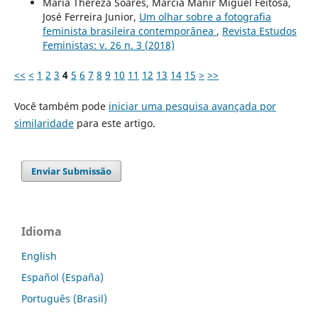
Maria Thereza Soares, Márcia Manir Miguel Feitosa,
José Ferreira Junior,
Um olhar sobre a fotografia
feminista brasileira contemporânea
,
Revista Estudos
Feministas: v. 26 n. 3 (2018)
<<
<
1
2
3
4
5
6
7
8
9
10
11
12
13
14
15
>
>>
Você também pode
iniciar uma pesquisa avançada por
similaridade
para este artigo.
Enviar Submissão
Idioma
English
Español (España)
Português (Brasil)