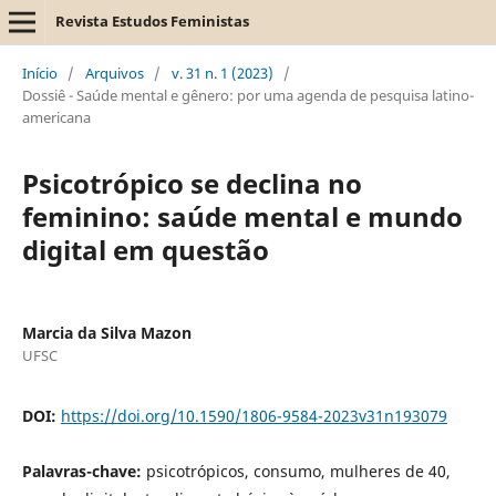
Revista Estudos Feministas
Início
/
Arquivos
/
v. 31 n. 1 (2023)
/
Dossiê - Saúde mental e gênero: por uma agenda de pesquisa latino-
americana
Psicotrópico se declina no
feminino: saúde mental e mundo
digital em questão
Marcia da Silva Mazon
UFSC
DOI:
https://doi.org/10.1590/1806-9584-2023v31n193079
Palavras-chave:
psicotrópicos, consumo, mulheres de 40,