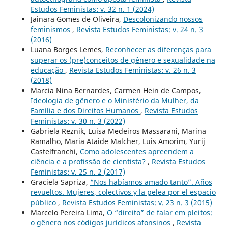
Estudos Feministas: v. 32 n. 1 (2024)
Jainara Gomes de Oliveira,
Descolonizando nossos
feminismos
,
Revista Estudos Feministas: v. 24 n. 3
(2016)
Luana Borges Lemes,
Reconhecer as diferenças para
superar os (pre)conceitos de gênero e sexualidade na
educação
,
Revista Estudos Feministas: v. 26 n. 3
(2018)
Marcia Nina Bernardes, Carmen Hein de Campos,
Ideologia de gênero e o Ministério da Mulher, da
Família e dos Direitos Humanos
,
Revista Estudos
Feministas: v. 30 n. 3 (2022)
Gabriela Reznik, Luisa Medeiros Massarani, Marina
Ramalho, Maria Ataide Malcher, Luis Amorim, Yurij
Castelfranchi,
Como adolescentes apreendem a
ciência e a profissão de cientista?
,
Revista Estudos
Feministas: v. 25 n. 2 (2017)
Graciela Sapriza,
“Nos habíamos amado tanto”. Años
revueltos. Mujeres, colectivos y la pelea por el espacio
público
,
Revista Estudos Feministas: v. 23 n. 3 (2015)
Marcelo Pereira Lima,
O “direito” de falar em pleitos:
o gênero nos códigos jurídicos afonsinos
,
Revista