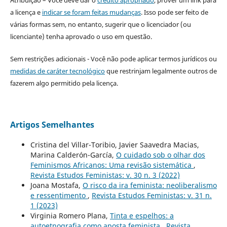
a licença e
indicar se foram feitas mudanças
. Isso pode ser feito de
várias formas sem, no entanto, sugerir que o licenciador (ou
licenciante) tenha aprovado o uso em questão.
Sem restrições adicionais - Você não pode aplicar termos jurídicos ou
medidas de caráter tecnológico
que restrinjam legalmente outros de
fazerem algo permitido pela licença.
Artigos Semelhantes
Cristina del Villar-Toribio, Javier Saavedra Macias,
Marina Calderón-García,
O cuidado sob o olhar dos
Feminismos Africanos: Uma revisão sistemática
,
Revista Estudos Feministas: v. 30 n. 3 (2022)
Joana Mostafa,
O risco da ira feminista: neoliberalismo
e ressentimento
,
Revista Estudos Feministas: v. 31 n.
1 (2023)
Virginia Romero Plana,
Tinta e espelhos: a
autoetnografia como aposta feminista
,
Revista