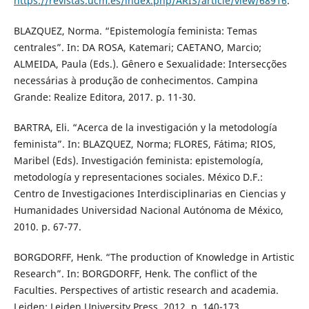
https://revistas.ucm.es/index.php/ARIS/article/view/68916
.
BLAZQUEZ, Norma. “Epistemología feminista: Temas
centrales”. In: DA ROSA, Katemari; CAETANO, Marcio;
ALMEIDA, Paula (Eds.). Gênero e Sexualidade: Intersecções
necessárias à produção de conhecimentos. Campina
Grande: Realize Editora, 2017. p. 11-30.
BARTRA, Eli. “Acerca de la investigación y la metodología
feminista”. In: BLAZQUEZ, Norma; FLORES, Fátima; RIOS,
Maribel (Eds). Investigación feminista: epistemología,
metodología y representaciones sociales. México D.F.:
Centro de Investigaciones Interdisciplinarias en Ciencias y
Humanidades Universidad Nacional Autónoma de México,
2010. p. 67-77.
BORGDORFF, Henk. “The production of Knowledge in Artistic
Research”. In: BORGDORFF, Henk. The conflict of the
Faculties. Perspectives of artistic research and academia.
Leiden: Leiden University Press, 2012. p. 140-173.