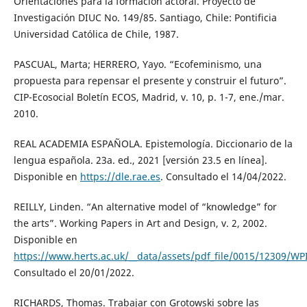
Orientaciones para la formación actoral. Proyecto de
Investigación DIUC No. 149/85. Santiago, Chile: Pontificia
Universidad Católica de Chile, 1987.
PASCUAL, Marta; HERRERO, Yayo. “Ecofeminismo, una
propuesta para repensar el presente y construir el futuro”.
CIP-Ecosocial Boletín ECOS, Madrid, v. 10, p. 1-7, ene./mar.
2010.
REAL ACADEMIA ESPAÑOLA. Epistemología. Diccionario de la
lengua española. 23a. ed., 2021 [versión 23.5 en línea].
Disponible en
https://dle.rae.es
. Consultado el 14/04/2022.
REILLY, Linden. “An alternative model of “knowledge” for
the arts”. Working Papers in Art and Design, v. 2, 2002.
Disponible en
https://www.herts.ac.uk/__data/assets/pdf_file/0015/12309/WPI
Consultado el 20/01/2022.
RICHARDS, Thomas. Trabajar con Grotowski sobre las