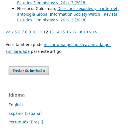
Estudos Feministas: v. 26 n. 3 (2018)
Florencia Goldsman,
Derechos sexuales y la internet,
antología Global Information Society Watch
,
Revista
Estudos Feministas: v. 26 n. 2 (2018)
<<
<
5
6
7
8
9
10
11
12
13
14
15
16
17
18
19
>
>>
Você também pode
iniciar uma pesquisa avançada por
similaridade
para este artigo.
Enviar Submissão
Idioma
English
Español (España)
Português (Brasil)