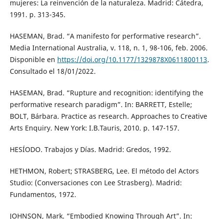
mujeres: La reinvención de la naturaleza. Madrid: Cátedra,
1991. p. 313-345.
HASEMAN, Brad. “A manifesto for performative research”.
Media International Australia, v. 118, n. 1, 98-106, feb. 2006.
Disponible en
https://doi.org/10.1177/1329878X0611800113
.
Consultado el 18/01/2022.
HASEMAN, Brad. “Rupture and recognition: identifying the
performative research paradigm”. In: BARRETT, Estelle;
BOLT, Bárbara. Practice as research. Approaches to Creative
Arts Enquiry. New York: I.B.Tauris, 2010. p. 147-157.
HESÍODO. Trabajos y Días. Madrid: Gredos, 1992.
HETHMON, Robert; STRASBERG, Lee. El método del Actors
Studio: (Conversaciones con Lee Strasberg). Madrid:
Fundamentos, 1972.
JOHNSON, Mark. “Embodied Knowing Through Art”. In: