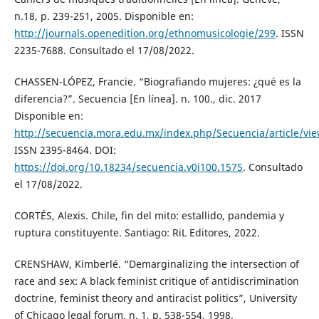
n.18, p. 239-251, 2005. Disponible en:
http://journals.openedition.org/ethnomusicologie/299
. ISSN
2235-7688. Consultado el 17/08/2022.
CHASSEN-LÓPEZ, Francie. “Biografiando mujeres: ¿qué es la
diferencia?”. Secuencia [En línea]. n. 100., dic. 2017
Disponible en:
http://secuencia.mora.edu.mx/index.php/Secuencia/article/vi
ISSN 2395-8464. DOI:
https://doi.org/10.18234/secuencia.v0i100.1575
. Consultado
el 17/08/2022.
CORTÉS, Alexis. Chile, fin del mito: estallido, pandemia y
ruptura constituyente. Santiago: RiL Editores, 2022.
CRENSHAW, Kimberlé. “Demarginalizing the intersection of
race and sex: A black feminist critique of antidiscrimination
doctrine, feminist theory and antiracist politics”, University
of Chicago legal forum, n. 1, p. 538-554, 1998.