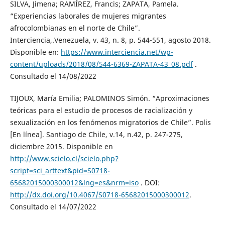
SILVA, Jimena; RAMÍREZ, Francis; ZAPATA, Pamela.
“Experiencias laborales de mujeres migrantes
afrocolombianas en el norte de Chile”.
Interciencia,.Venezuela, v. 43, n. 8, p. 544-551, agosto 2018.
Disponible en:
https://www.interciencia.net/wp-
content/uploads/2018/08/544-6369-ZAPATA-43_08.pdf
.
Consultado el 14/08/2022
TIJOUX, María Emilia; PALOMINOS Simón. “Aproximaciones
teóricas para el estudio de procesos de racialización y
sexualización en los fenómenos migratorios de Chile”. Polis
[En línea]. Santiago de Chile, v.14, n.42, p. 247-275,
diciembre 2015. Disponible en
http://www.scielo.cl/scielo.php?
script=sci_arttext&pid=S0718-
65682015000300012&lng=es&nrm=iso
. DOI:
http://dx.doi.org/10.4067/S0718-65682015000300012
.
Consultado el 14/07/2022