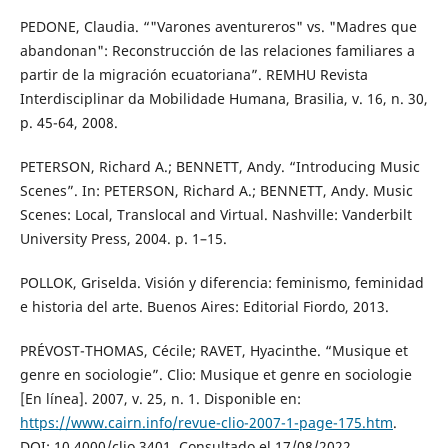
PEDONE, Claudia. “"Varones aventureros" vs. "Madres que
abandonan": Reconstrucción de las relaciones familiares a
partir de la migración ecuatoriana”. REMHU Revista
Interdisciplinar da Mobilidade Humana, Brasilia, v. 16, n. 30,
p. 45-64, 2008.
PETERSON, Richard A.; BENNETT, Andy. “Introducing Music
Scenes”. In: PETERSON, Richard A.; BENNETT, Andy. Music
Scenes: Local, Translocal and Virtual. Nashville: Vanderbilt
University Press, 2004. p. 1–15.
POLLOK, Griselda. Visión y diferencia: feminismo, feminidad
e historia del arte. Buenos Aires: Editorial Fiordo, 2013.
PRÉVOST-THOMAS, Cécile; RAVET, Hyacinthe. “Musique et
genre en sociologie”. Clio: Musique et genre en sociologie
[En línea]. 2007, v. 25, n. 1. Disponible en:
https://www.cairn.info/revue-clio-2007-1-page-175.htm
.
DOI: 10.4000/clio.3401. Consultado el 17/08/2022.