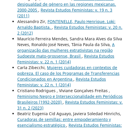
desigualdad de género en las regiones mexicanas.
2000-2005
,
Revista Estudos Feministas: v. 19 n. 3
(2011)
Alessandro Zir,
FONTENELLE, Paulo Henrique. Loki:
Arnaldo Baptista.
,
Revista Estudos Feministas: v. 20 n.
2 (2012)
Maurício Ferreira Mendes, Sandra Mara Alves da Silva
Neves, Ronaldo José Neves, Tânia Paula da Silva,
A
organização das mulheres extrativistas na região
Sudoeste mato-grossense, Brasil
,
Revista Estudos
Feministas: v. 22 n. 1 (2014)
Carla Zibecchi,
Mujeres cuidadoras en contextos de
pobreza. El caso de los Programas de Transferencias
Condicionados en Argentina
,
Revista Estudos
Feministas: v. 22 n. 1 (2014)
Cristiano Rodrigues , Viviane Gonçalves Freitas ,
Feminismo Negro e Interseccionalidade em Periódicos
Brasileiros (1992-2020)
,
Revista Estudos Feministas: v.
31 n. 2 (2023)
Beatriz Eugenia Cid Aguayo, Javiera Soledad Hinrichs,
Curadoras de semillas: entre empoderamiento y
esencialismo estratégico
,
Revista Estudos Feministas: