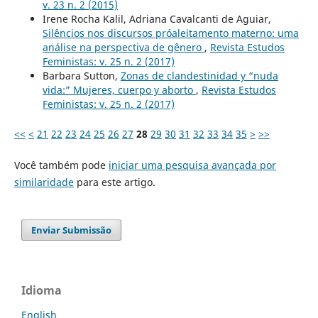
v. 23 n. 2 (2015)
Irene Rocha Kalil, Adriana Cavalcanti de Aguiar,
Silêncios nos discursos próaleitamento materno: uma
análise na perspectiva de gênero
,
Revista Estudos
Feministas: v. 25 n. 2 (2017)
Barbara Sutton,
Zonas de clandestinidad y “nuda
vida:” Mujeres, cuerpo y aborto
,
Revista Estudos
Feministas: v. 25 n. 2 (2017)
<<
<
21
22
23
24
25
26
27
28
29
30
31
32
33
34
35
>
>>
Você também pode
iniciar uma pesquisa avançada por
similaridade
para este artigo.
Enviar Submissão
Idioma
English