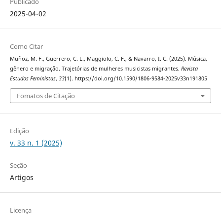
Publicado
2025-04-02
Como Citar
Muñoz, M. F., Guerrero, C. L., Maggiolo, C. F., & Navarro, I. C. (2025). Música,
gênero e migração. Trajetórias de mulheres musicistas migrantes.
Revista
Estudos Feministas
,
33
(1). https://doi.org/10.1590/1806-9584-2025v33n191805
Fomatos de Citação
Edição
v. 33 n. 1 (2025)
Seção
Artigos
Licença