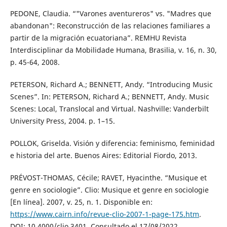
PEDONE, Claudia. “"Varones aventureros" vs. "Madres que
abandonan": Reconstrucción de las relaciones familiares a
partir de la migración ecuatoriana”. REMHU Revista
Interdisciplinar da Mobilidade Humana, Brasilia, v. 16, n. 30,
p. 45-64, 2008.
PETERSON, Richard A.; BENNETT, Andy. “Introducing Music
Scenes”. In: PETERSON, Richard A.; BENNETT, Andy. Music
Scenes: Local, Translocal and Virtual. Nashville: Vanderbilt
University Press, 2004. p. 1–15.
POLLOK, Griselda. Visión y diferencia: feminismo, feminidad
e historia del arte. Buenos Aires: Editorial Fiordo, 2013.
PRÉVOST-THOMAS, Cécile; RAVET, Hyacinthe. “Musique et
genre en sociologie”. Clio: Musique et genre en sociologie
[En línea]. 2007, v. 25, n. 1. Disponible en:
https://www.cairn.info/revue-clio-2007-1-page-175.htm
.
DOI: 10.4000/clio.3401. Consultado el 17/08/2022.