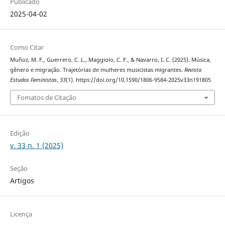
Publicado
2025-04-02
Como Citar
Muñoz, M. F., Guerrero, C. L., Maggiolo, C. F., & Navarro, I. C. (2025). Música,
gênero e migração. Trajetórias de mulheres musicistas migrantes.
Revista
Estudos Feministas
,
33
(1). https://doi.org/10.1590/1806-9584-2025v33n191805
Fomatos de Citação
Edição
v. 33 n. 1 (2025)
Seção
Artigos
Licença