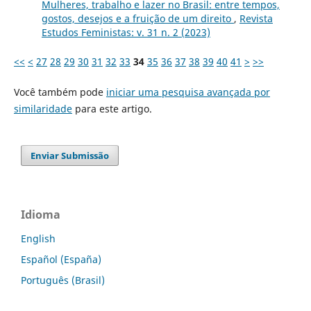
Mulheres, trabalho e lazer no Brasil: entre tempos,
gostos, desejos e a fruição de um direito
,
Revista
Estudos Feministas: v. 31 n. 2 (2023)
<<
<
27
28
29
30
31
32
33
34
35
36
37
38
39
40
41
>
>>
Você também pode
iniciar uma pesquisa avançada por
similaridade
para este artigo.
Enviar Submissão
Idioma
English
Español (España)
Português (Brasil)