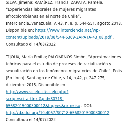
SILVA, Jimena; RAMÍREZ, Francis; ZAPATA, Pamela.
“Experiencias laborales de mujeres migrantes
afrocolombianas en el norte de Chile”.
Interciencia,.Venezuela, v. 43, n. 8, p. 544-551, agosto 2018.
Disponible en:
https://www.interciencia.net/wp-
content/uploads/2018/08/544-6369-ZAPATA-43_08.pdf
.
Consultado el 14/08/2022
TIJOUX, María Emilia; PALOMINOS Simón. “Aproximaciones
teóricas para el estudio de procesos de racialización y
sexualización en los fenómenos migratorios de Chile”. Polis
[En línea]. Santiago de Chile, v.14, n.42, p. 247-275,
diciembre 2015. Disponible en
http://www.scielo.cl/scielo.php?
script=sci_arttext&pid=S0718-
65682015000300012&lng=es&nrm=iso
. DOI:
http://dx.doi.org/10.4067/S0718-65682015000300012
.
Consultado el 14/07/2022