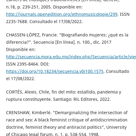
n.18, p. 239-251, 2005. Disponible en:
http://journals.openedition.org/ethnomusicologie/299
. ISSN
2235-7688. Consultado el 17/08/2022.
CHASSEN-LÓPEZ, Francie. “Biografiando mujeres: ¿qué es la
diferencia?”. Secuencia [En línea]. n. 100., dic. 2017
Disponible en:
http://secuencia.mora.edu.mx/index.php/Secuencia/article/vi
ISSN 2395-8464. DOI:
https://doi.org/10.18234/secuencia.v0i100.1575
. Consultado
el 17/08/2022.
CORTÉS, Alexis. Chile, fin del mito: estallido, pandemia y
ruptura constituyente. Santiago: RiL Editores, 2022.
CRENSHAW, Kimberlé. “Demarginalizing the intersection of
race and sex: A black feminist critique of antidiscrimination
doctrine, feminist theory and antiracist politics”, University
of Chicago legal forum, n. 1, p. 538-554, 1998.