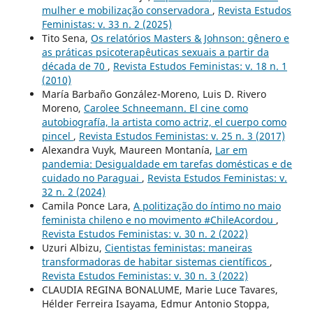
mulher e mobilização conservadora
,
Revista Estudos
Feministas: v. 33 n. 2 (2025)
Tito Sena,
Os relatórios Masters & Johnson: gênero e
as práticas psicoterapêuticas sexuais a partir da
década de 70
,
Revista Estudos Feministas: v. 18 n. 1
(2010)
María Barbaño González-Moreno, Luis D. Rivero
Moreno,
Carolee Schneemann. El cine como
autobiografía, la artista como actriz, el cuerpo como
pincel
,
Revista Estudos Feministas: v. 25 n. 3 (2017)
Alexandra Vuyk, Maureen Montanía,
Lar em
pandemia: Desigualdade em tarefas domésticas e de
cuidado no Paraguai
,
Revista Estudos Feministas: v.
32 n. 2 (2024)
Camila Ponce Lara,
A politização do íntimo no maio
feminista chileno e no movimento #ChileAcordou
,
Revista Estudos Feministas: v. 30 n. 2 (2022)
Uzuri Albizu,
Cientistas feministas: maneiras
transformadoras de habitar sistemas científicos
,
Revista Estudos Feministas: v. 30 n. 3 (2022)
CLAUDIA REGINA BONALUME, Marie Luce Tavares,
Hélder Ferreira Isayama, Edmur Antonio Stoppa,