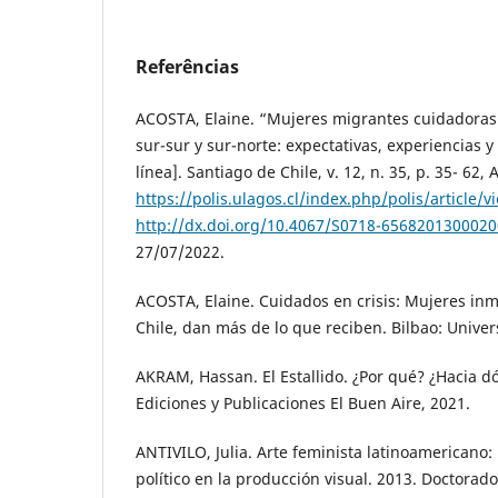
Referências
ACOSTA, Elaine. “Mujeres migrantes cuidadoras 
sur-sur y sur-norte: expectativas, experiencias y 
línea]. Santiago de Chile, v. 12, n. 35, p. 35- 62,
https://polis.ulagos.cl/index.php/polis/article/
http://dx.doi.org/10.4067/S0718-656820130002
27/07/2022.
ACOSTA, Elaine. Cuidados en crisis: Mujeres in
Chile, dan más de lo que reciben. Bilbao: Unive
AKRAM, Hassan. El Estallido. ¿Por qué? ¿Hacia d
Ediciones y Publicaciones El Buen Aire, 2021.
ANTIVILO, Julia. Arte feminista latinoamericano:
político en la producción visual. 2013. Doctorado