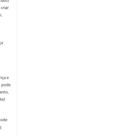
mato)
criar
m,
ça
ença e
so pode
anto,
te)
pode
e