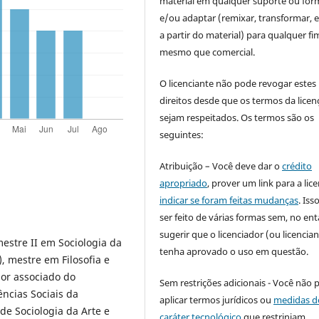
material em qualquer suporte ou for
e/ou adaptar (remixar, transformar, e 
a partir do material) para qualquer fi
mesmo que comercial.
O licenciante não pode revogar estes
direitos desde que os termos da licen
sejam respeitados. Os termos são os
seguintes:
Atribuição – Você deve dar o
crédito
apropriado
, prover um link para a lic
indicar se foram feitas mudanças
. Is
ser feito de várias formas sem, no ent
sugerir que o licenciador (ou licencian
mestre II em Sociologia da
tenha aprovado o uso em questão.
, mestre em Filosofia e
sor associado do
Sem restrições adicionais - Você não 
ncias Sociais da
aplicar termos jurídicos ou
medidas d
de Sociologia da Arte e
caráter tecnológico
que restrinjam