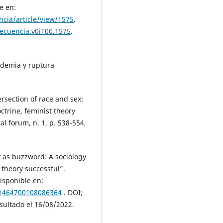
e en:
cia/article/view/1575
.
secuencia.v0i100.1575
.
andemia y ruptura
section of race and sex:
octrine, feminist theory
gal forum, n. 1, p. 538-554,
ty as buzzword: A sociology
 theory successful”.
Disponible en:
/1464700108086364
. DOI;
sultado el 16/08/2022.