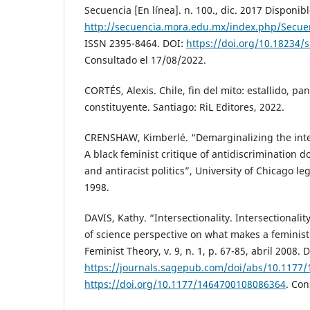
Secuencia [En línea]. n. 100., dic. 2017 Disponibl
http://secuencia.mora.edu.mx/index.php/Secuen
ISSN 2395-8464. DOI:
https://doi.org/10.18234/
Consultado el 17/08/2022.
CORTÉS, Alexis. Chile, fin del mito: estallido, p
constituyente. Santiago: RiL Editores, 2022.
CRENSHAW, Kimberlé. “Demarginalizing the inter
A black feminist critique of antidiscrimination d
and antiracist politics”, University of Chicago le
1998.
DAVIS, Kathy. “Intersectionality. Intersectionali
of science perspective on what makes a feminist
Feminist Theory, v. 9, n. 1, p. 67-85, abril 2008. 
https://journals.sagepub.com/doi/abs/10.1177
https://doi.org/10.1177/1464700108086364
. Con