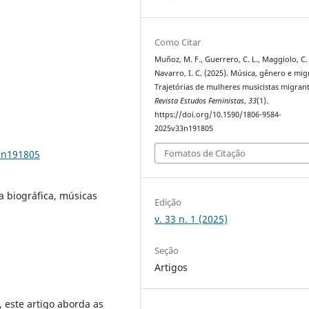
Como Citar
Muñoz, M. F., Guerrero, C. L., Maggiolo, C. 
Navarro, I. C. (2025). Música, gênero e mig
Trajetórias de mulheres musicistas migrant
Revista Estudos Feministas
,
33
(1).
https://doi.org/10.1590/1806-9584-
2025v33n191805
Fomatos de Citação
3n191805
a biográfica, músicas
Edição
v. 33 n. 1 (2025)
Seção
Artigos
 este artigo aborda as