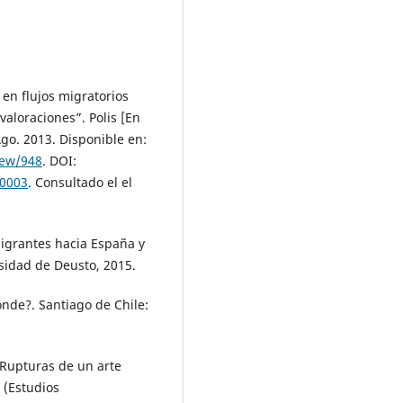
en flujos migratorios
valoraciones”. Polis [En
 Ago. 2013. Disponible en:
view/948
. DOI:
00003
. Consultado el el
migrantes hacia España y
rsidad de Deusto, 2015.
ónde?. Santiago de Chile:
 Rupturas de un arte
 (Estudios