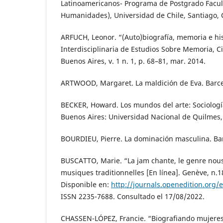
Latinoamericanos- Programa de Postgrado Facult
Humanidades), Universidad de Chile, Santiago, C
ARFUCH, Leonor. “(Auto)biografía, memoria e hist
Interdisciplinaria de Estudios Sobre Memoria,
Buenos Aires, v. 1 n. 1, p. 68–81, mar. 2014.
ARTWOOD, Margaret. La maldición de Eva. Barce
BECKER, Howard. Los mundos del arte: Sociología 
Buenos Aires: Universidad Nacional de Quilmes,
BOURDIEU, Pierre. La dominación masculina. Ba
BUSCATTO, Marie. “La jam chante, le genre nous
musiques traditionnelles [En línea]. Genève, n.1
Disponible en:
http://journals.openedition.org
ISSN 2235-7688. Consultado el 17/08/2022.
CHASSEN-LÓPEZ, Francie. “Biografiando mujeres: