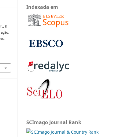
Indexada em
F., &
ração.
es.
SCImago Journal Rank