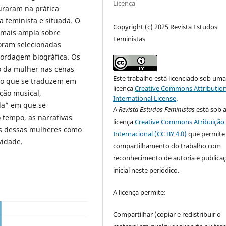
Licença
uraram na prática
 feminista e situada. O
Copyright (c) 2025 Revista Estudos
 mais ampla sobre
Feministas
foram selecionadas
bordagem biográfica. Os
o da mulher nas cenas
Este trabalho está licenciado sob um
ro que se traduzem em
licença
Creative Commons Attribution
ção musical,
International License
.
da” em que se
A
Revista Estudos Feministas
está sob 
tempo, as narrativas
licença
Creative Commons Atribuição 
as dessas mulheres como
Internacional (CC BY 4.0)
que permite
vidade.
compartilhamento do trabalho com
reconhecimento de autoria e publica
inicial neste periódico.
A licença permite:
Compartilhar (copiar e redistribuir o