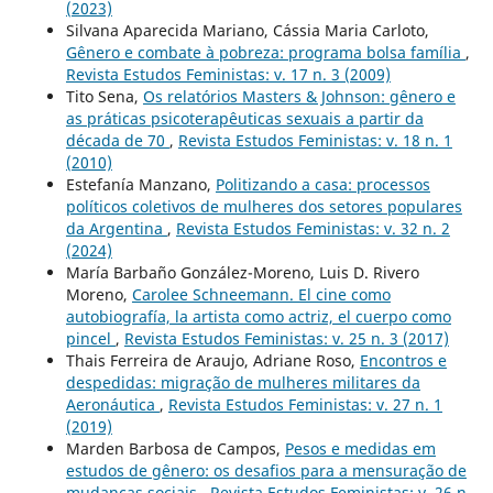
(2023)
Silvana Aparecida Mariano, Cássia Maria Carloto,
Gênero e combate à pobreza: programa bolsa família
,
Revista Estudos Feministas: v. 17 n. 3 (2009)
Tito Sena,
Os relatórios Masters & Johnson: gênero e
as práticas psicoterapêuticas sexuais a partir da
década de 70
,
Revista Estudos Feministas: v. 18 n. 1
(2010)
Estefanía Manzano,
Politizando a casa: processos
políticos coletivos de mulheres dos setores populares
da Argentina
,
Revista Estudos Feministas: v. 32 n. 2
(2024)
María Barbaño González-Moreno, Luis D. Rivero
Moreno,
Carolee Schneemann. El cine como
autobiografía, la artista como actriz, el cuerpo como
pincel
,
Revista Estudos Feministas: v. 25 n. 3 (2017)
Thais Ferreira de Araujo, Adriane Roso,
Encontros e
despedidas: migração de mulheres militares da
Aeronáutica
,
Revista Estudos Feministas: v. 27 n. 1
(2019)
Marden Barbosa de Campos,
Pesos e medidas em
estudos de gênero: os desafios para a mensuração de
mudanças sociais
,
Revista Estudos Feministas: v. 26 n.