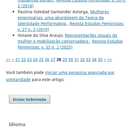
2 (2018)
Paulina Soledad Santander Astorga,
Mulheres
empresárias: uma abordagem da Teoria da
Identidade Performativa
,
Revista Estudos Feministas:
v. 27 n. 3 (2019)
Viviane da Silva Araujo,
Representações visuais da
mulher e mobilização conservadora
,
Revista Estudos
Feministas: v. 33 n. 2 (2025)
<<
<
21
22
23
24
25
26
27
28
29
30
31
32
33
34
35
>
>>
Você também pode
iniciar uma pesquisa avançada por
similaridade
para este artigo.
Enviar Submissão
Idioma