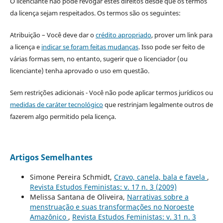
O licenciante não pode revogar estes direitos desde que os termos
da licença sejam respeitados. Os termos são os seguintes:
Atribuição – Você deve dar o
crédito apropriado
, prover um link para
a licença e
indicar se foram feitas mudanças
. Isso pode ser feito de
várias formas sem, no entanto, sugerir que o licenciador (ou
licenciante) tenha aprovado o uso em questão.
Sem restrições adicionais - Você não pode aplicar termos jurídicos ou
medidas de caráter tecnológico
que restrinjam legalmente outros de
fazerem algo permitido pela licença.
Artigos Semelhantes
Simone Pereira Schmidt,
Cravo, canela, bala e favela
,
Revista Estudos Feministas: v. 17 n. 3 (2009)
Melissa Santana de Oliveira,
Narrativas sobre a
menstruação e suas transformações no Noroeste
Amazônico
,
Revista Estudos Feministas: v. 31 n. 3