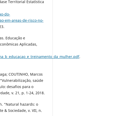
se Territorial Estatística
ao-do-
cao-em-areas-de-risco-no-
23.
as. Educação e
Econômicas Aplicadas,
ema_b_educacao_e_treinamento_da_mulher.pdf
.
zaga; COUTINHO, Marcos
 “Vulnerabilização, saúde
ulo: desafios para o
ade, v. 21, p. 1-24, 2018.
. “Natural hazards: o
e & Sociedade, v. VII, n.