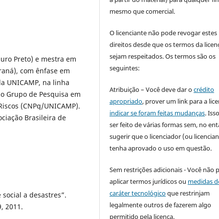
mesmo que comercial.
O licenciante não pode revogar estes
direitos desde que os termos da licen
sejam respeitados. Os termos são os
Ouro Preto) e mestra em
seguintes:
araná), com ênfase em
la UNICAMP, na linha
Atribuição – Você deve dar o
crédito
a o Grupo de Pesquisa em
apropriado
, prover um link para a lic
 Riscos (CNPq/UNICAMP).
indicar se foram feitas mudanças
. Is
ciação Brasileira de
ser feito de várias formas sem, no ent
sugerir que o licenciador (ou licencian
tenha aprovado o uso em questão.
Sem restrições adicionais - Você não 
aplicar termos jurídicos ou
medidas d
caráter tecnológico
que restrinjam
social a desastres”.
legalmente outros de fazerem algo
9, 2011.
permitido pela licença.