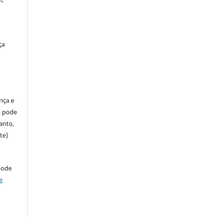
ça
ença e
so pode
anto,
te)
pode
e