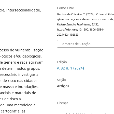
Como Citar
tre, interseccionalidade,
Gantus de Oliveira, T. (2024). Vulnerabilid
gênero e raça e os desastres socionaturais
Revista Estudos Feministas
,
32
(1).
https://doi.org/10.1590/1806-9584-
2024v32n192823
Fomatos de Citação
cesso de vulnerabilização
ógicos e/ou geológicos.
Edição
de gênero e raça agravam
v. 32 n. 1 (2024)
em determinados grupos.
necessário investigar a
Seção
s de risco nas cidades
Artigos
e massa e inundações.
sociais e materiais de
s de risco a
Licença
r de uma metodologia
 cartografia, as