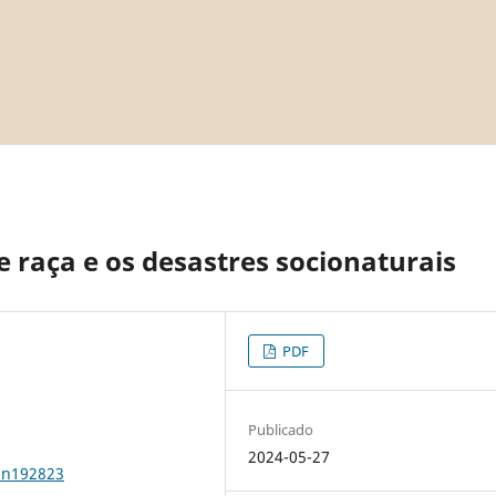
e raça e os desastres socionaturais
PDF
Publicado
2024-05-27
2n192823