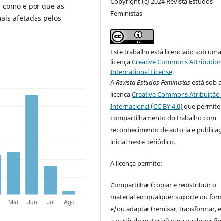
Copyright (c) 2024 Revista Estudos
 como e por que as
Feministas
ais afetadas pelos
Este trabalho está licenciado sob um
licença
Creative Commons Attribution
International License
.
A
Revista Estudos Feministas
está sob 
licença
Creative Commons Atribuição 
Internacional (CC BY 4.0)
que permite
compartilhamento do trabalho com
reconhecimento de autoria e publica
inicial neste periódico.
A licença permite:
Compartilhar (copiar e redistribuir o
material em qualquer suporte ou for
e/ou adaptar (remixar, transformar, e 
a partir do material) para qualquer fi