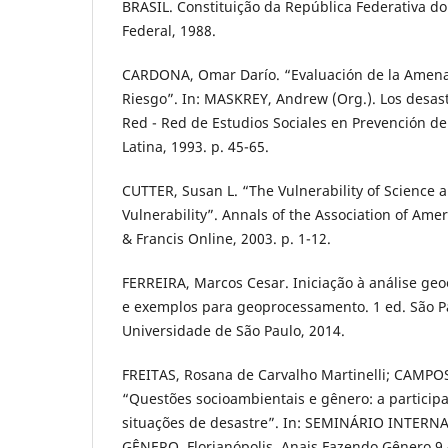
BRASIL. Constituição da República Federativa do 
Federal, 1988.
CARDONA, Omar Darío. “Evaluación de la Amenaza
Riesgo”. In: MASKREY, Andrew (Org.). Los desast
Red - Red de Estudios Sociales en Prevención d
Latina, 1993. p. 45-65.
CUTTER, Susan L. “The Vulnerability of Science a
Vulnerability”. Annals of the Association of Ame
& Francis Online, 2003. p. 1-12.
FERREIRA, Marcos Cesar. Iniciação à análise geoe
e exemplos para geoprocessamento. 1 ed. São Pa
Universidade de São Paulo, 2014.
FREITAS, Rosana de Carvalho Martinelli; CAMPOS
“Questões socioambientais e gênero: a partici
situações de desastre”. In: SEMINÁRIO INTER
GÊNERO, Florianópolis. Anais Fazendo Gênero 9 