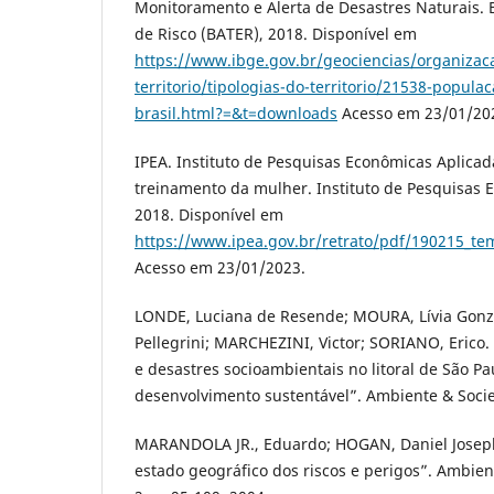
Monitoramento e Alerta de Desastres Naturais. Ba
de Risco (BATER), 2018. Disponível em
https://www.ibge.gov.br/geociencias/organizac
territorio/tipologias-do-territorio/21538-popula
brasil.html?=&t=downloads
Acesso em 23/01/20
IPEA. Instituto de Pesquisas Econômicas Aplicad
treinamento da mulher. Instituto de Pesquisas 
2018. Disponível em
https://www.ipea.gov.br/retrato/pdf/190215_t
Acesso em 23/01/2023.
LONDE, Luciana de Resende; MOURA, Lívia Gon
Pellegrini; MARCHEZINI, Victor; SORIANO, Erico.
e desastres socioambientais no litoral de São Pa
desenvolvimento sustentável”. Ambiente & Socied
MARANDOLA JR., Eduardo; HOGAN, Daniel Joseph
estado geográfico dos riscos e perigos”. Ambient