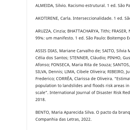
ALMEIDA, Silvio. Racismo estrutural. 1 ed. São Pa
AKOTIRENE, Carla. Interseccionalidade. 1 ed. São
ARUZZA, Cinzia; BHATTACHARYA, Tithi; FRASER, 
99%: um manifesto. 1 ed. São Paulo: Boitempo Ed
ASSIS DIAS, Mariane Carvalho de; SAITO, Silvia 
Célia dos Santos; STENNER, Cláudio; PINHO, Gu
Afonso; FONSECA, Maria Rita de Souza; SANTOS, 
SILVA, Dennis; LIMA, Cibele Oliveira; RIBEIRO, 
Frederico; CORRÊA, Clarissa de Oliveira. “Estima
population to landslides and floods risk areas in
scale”. International Journal of Disaster Risk Red
2018.
BENTO, Maria Aparecida Silva. O pacto da branqu
Companhia das Letras, 2022.