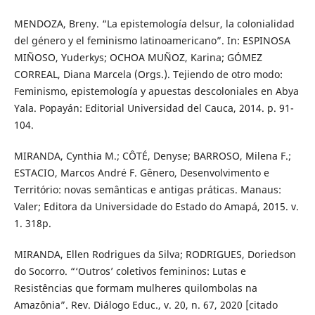
MENDOZA, Breny. “La epistemología delsur, la colonialidad
del género y el feminismo latinoamericano”. In: ESPINOSA
MIÑOSO, Yuderkys; OCHOA MUÑOZ, Karina; GÓMEZ
CORREAL, Diana Marcela (Orgs.). Tejiendo de otro modo:
Feminismo, epistemología y apuestas descoloniales en Abya
Yala. Popayán: Editorial Universidad del Cauca, 2014. p. 91-
104.
MIRANDA, Cynthia M.; CÔTÉ, Denyse; BARROSO, Milena F.;
ESTACIO, Marcos André F. Gênero, Desenvolvimento e
Território: novas semânticas e antigas práticas. Manaus:
Valer; Editora da Universidade do Estado do Amapá, 2015. v.
1. 318p.
MIRANDA, Ellen Rodrigues da Silva; RODRIGUES, Doriedson
do Socorro. “‘Outros’ coletivos femininos: Lutas e
Resistências que formam mulheres quilombolas na
Amazônia”. Rev. Diálogo Educ., v. 20, n. 67, 2020 [citado