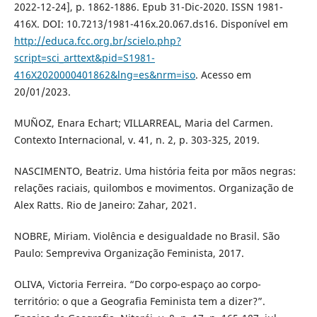
2022-12-24], p. 1862-1886. Epub 31-Dic-2020. ISSN 1981-
416X. DOI: 10.7213/1981-416x.20.067.ds16. Disponível em
http://educa.fcc.org.br/scielo.php?
script=sci_arttext&pid=S1981-
416X2020000401862&lng=es&nrm=iso
. Acesso em
20/01/2023.
MUÑOZ, Enara Echart; VILLARREAL, Maria del Carmen.
Contexto Internacional, v. 41, n. 2, p. 303-325, 2019.
NASCIMENTO, Beatriz. Uma história feita por mãos negras:
relações raciais, quilombos e movimentos. Organização de
Alex Ratts. Rio de Janeiro: Zahar, 2021.
NOBRE, Miriam. Violência e desigualdade no Brasil. São
Paulo: Sempreviva Organização Feminista, 2017.
OLIVA, Victoria Ferreira. “Do corpo-espaço ao corpo-
território: o que a Geografia Feminista tem a dizer?”.