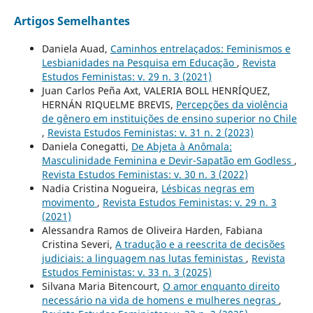
Artigos Semelhantes
Daniela Auad,
Caminhos entrelaçados: Feminismos e
Lesbianidades na Pesquisa em Educação
,
Revista
Estudos Feministas: v. 29 n. 3 (2021)
Juan Carlos Peña Axt, VALERIA BOLL HENRÍQUEZ,
HERNÁN RIQUELME BREVIS,
Percepções da violência
de gênero em instituições de ensino superior no Chile
,
Revista Estudos Feministas: v. 31 n. 2 (2023)
Daniela Conegatti,
De Abjeta à Anômala:
Masculinidade Feminina e Devir-Sapatão em Godless
,
Revista Estudos Feministas: v. 30 n. 3 (2022)
Nadia Cristina Nogueira,
Lésbicas negras em
movimento
,
Revista Estudos Feministas: v. 29 n. 3
(2021)
Alessandra Ramos de Oliveira Harden, Fabiana
Cristina Severi,
A tradução e a reescrita de decisões
judiciais: a linguagem nas lutas feministas
,
Revista
Estudos Feministas: v. 33 n. 3 (2025)
Silvana Maria Bitencourt,
O amor enquanto direito
necessário na vida de homens e mulheres negras
,