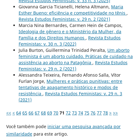
Revista Estudos Feministas: v. 33 n. 3 (2025)
Giovanna Garcia Ticianelli, Helena Altmann,
Maria
Esther Bueno: eficiência e competitividade no tênis
,
Revista Estudos Feministas: v. 29 n. 2 (2021)
Marcia Nina Bernardes, Carmen Hein de Campos,
Ideologia de gênero e o Ministério da Mulher, da
Família e dos Direitos Humanos
,
Revista Estudos
Feministas: v. 30 n. 3 (2022)
Julia Burton, Guillermina Trinidad Peralta,
Um aborto
feminista é um aborto cuidado. Práticas de cuidado na
assistência ao aborto na Patagônia
,
Revista Estudos
Feministas: v. 29 n. 2 (2021)
Alessandra Teixeira, Fernando Afonso Salla, Vítor
Furlan Jorge,
Mulheres e práticas punitivas: entre
tentativas de apagamento histórico e modos de
resistência
,
Revista Estudos Feministas: v. 29 n. 3
(2021)
<<
<
64
65
66
67
68
69
70
71
72
73
74
75
76
77
78
>
>>
Você também pode
iniciar uma pesquisa avançada por
similaridade
para este artigo.