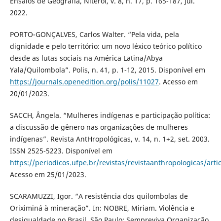
Ensaios de Geografia, Niterói, v. 8, n. 17, p. 165-187, jul.
2022.
PORTO-GONÇALVES, Carlos Walter. “Pela vida, pela
dignidade e pelo território: um novo léxico teórico político
desde as lutas sociais na América Latina/Abya
Yala/Quilombola”. Polis, n. 41, p. 1-12, 2015. Disponível em
https://journals.openedition.org/polis/11027
. Acesso em
20/01/2023.
SACCH, Ângela. “Mulheres indígenas e participação política:
a discussão de gênero nas organizações de mulheres
indígenas”. Revista AntHropológicas, v. 14, n. 1+2, set. 2003.
ISSN 2525-5223. Disponível em
https://periodicos.ufpe.br/revistas/revistaanthropologicas/arti
Acesso em 25/01/2023.
SCARAMUZZI, Igor. “A resistência dos quilombolas de
Oriximiná à mineração”. In: NOBRE, Miriam. Violência e
desigualdade no Brasil. São Paulo: Sempreviva Organização