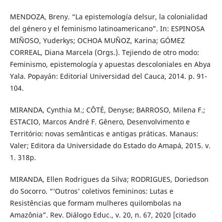
MENDOZA, Breny. “La epistemología delsur, la colonialidad
del género y el feminismo latinoamericano”. In: ESPINOSA
MIÑOSO, Yuderkys; OCHOA MUÑOZ, Karina; GÓMEZ
CORREAL, Diana Marcela (Orgs.). Tejiendo de otro modo:
Feminismo, epistemología y apuestas descoloniales en Abya
Yala. Popayán: Editorial Universidad del Cauca, 2014. p. 91-
104.
MIRANDA, Cynthia M.; CÔTÉ, Denyse; BARROSO, Milena F.;
ESTACIO, Marcos André F. Gênero, Desenvolvimento e
Território: novas semânticas e antigas práticas. Manaus:
Valer; Editora da Universidade do Estado do Amapá, 2015. v.
1. 318p.
MIRANDA, Ellen Rodrigues da Silva; RODRIGUES, Doriedson
do Socorro. “‘Outros’ coletivos femininos: Lutas e
Resistências que formam mulheres quilombolas na
Amazônia”. Rev. Diálogo Educ., v. 20, n. 67, 2020 [citado