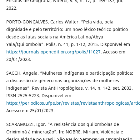
Ensaios de Geografia, Niterói, v. 8, n. 17, p. 165-187, jul.
2022.
PORTO-GONÇALVES, Carlos Walter. “Pela vida, pela
dignidade e pelo território: um novo léxico teórico político
desde as lutas sociais na América Latina/Abya
Yala/Quilombola”. Polis, n. 41, p. 1-12, 2015. Disponível em
https://journals.openedition.org/polis/11027
. Acesso em
20/01/2023.
SACCH, Ângela. “Mulheres indígenas e participação política:
a discussão de gênero nas organizações de mulheres
indígenas”. Revista AntHropológicas, v. 14, n. 1+2, set. 2003.
ISSN 2525-5223. Disponível em
https://periodicos.ufpe.br/revistas/revistaanthropologicas/arti
Acesso em 25/01/2023.
SCARAMUZZI, Igor. “A resistência dos quilombolas de
Oriximiná à mineração”. In: NOBRE, Miriam. Violência e
desigualdade no Brasil. São Paulo: Sempreviva Organização