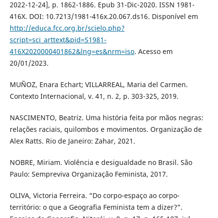
2022-12-24], p. 1862-1886. Epub 31-Dic-2020. ISSN 1981-
416X. DOI: 10.7213/1981-416x.20.067.ds16. Disponível em
http://educa.fcc.org.br/scielo.php?
script=sci_arttext&pid=S1981-
416X2020000401862&lng=es&nrm=iso
. Acesso em
20/01/2023.
MUÑOZ, Enara Echart; VILLARREAL, Maria del Carmen.
Contexto Internacional, v. 41, n. 2, p. 303-325, 2019.
NASCIMENTO, Beatriz. Uma história feita por mãos negras:
relações raciais, quilombos e movimentos. Organização de
Alex Ratts. Rio de Janeiro: Zahar, 2021.
NOBRE, Miriam. Violência e desigualdade no Brasil. São
Paulo: Sempreviva Organização Feminista, 2017.
OLIVA, Victoria Ferreira. “Do corpo-espaço ao corpo-
território: o que a Geografia Feminista tem a dizer?”.