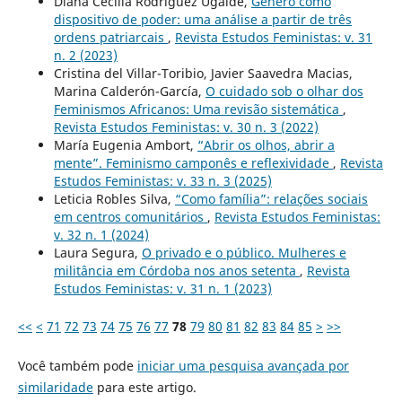
Diana Cecilia Rodríguez Ugalde,
Gênero como
dispositivo de poder: uma análise a partir de três
ordens patriarcais
,
Revista Estudos Feministas: v. 31
n. 2 (2023)
Cristina del Villar-Toribio, Javier Saavedra Macias,
Marina Calderón-García,
O cuidado sob o olhar dos
Feminismos Africanos: Uma revisão sistemática
,
Revista Estudos Feministas: v. 30 n. 3 (2022)
María Eugenia Ambort,
“Abrir os olhos, abrir a
mente”. Feminismo camponês e reflexividade
,
Revista
Estudos Feministas: v. 33 n. 3 (2025)
Leticia Robles Silva,
“Como família”: relações sociais
em centros comunitários
,
Revista Estudos Feministas:
v. 32 n. 1 (2024)
Laura Segura,
O privado e o público. Mulheres e
militância em Córdoba nos anos setenta
,
Revista
Estudos Feministas: v. 31 n. 1 (2023)
<<
<
71
72
73
74
75
76
77
78
79
80
81
82
83
84
85
>
>>
Você também pode
iniciar uma pesquisa avançada por
similaridade
para este artigo.