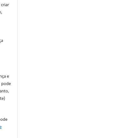
criar
m,
ça
ença e
so pode
anto,
te)
pode
e