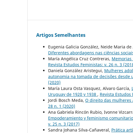
Artigos Semelhantes
Eugenia Galicia González, Neide Maria de 
Diferentes abordagens nas ciências socia
María Angélica Cruz Contreras,
Memorias d
Revista Estudos Feministas: v. 26 n. 3 (201
Daniela González Aristegui,
Mulheres adol
autonomia na tomada de decisões desde 
(2020)
María Laura Osta Vasquez, Alvaro García,
Uruguay de 1920 y 1938
,
Revista Estudos F
Jordi Bosch Meda,
O direito das mulheres
28 n. 1 (2020)
Ana Gabriela Rincón Rubio, Ivonne Vizcar
Empoderamiento y feminismo comunitario 
v. 25 n. 3 (2017)
Sandra Johana Silva-Cañaveral,
Prática ar