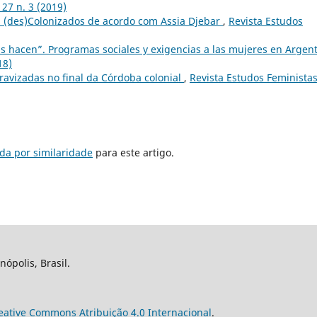
 27 n. 3 (2019)
 (des)Colonizados de acordo com Assia Djebar
,
Revista Estudos
as hacen”. Programas sociales y exigencias a las mujeres en Argen
18)
avizadas no final da Córdoba colonial
,
Revista Estudos Feministas:
da por similaridade
para este artigo.
nópolis, Brasil.
eative Commons Atribuição 4.0 Internacional
.