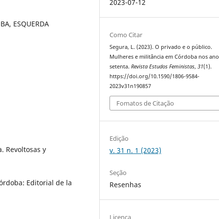
2023-07-12
OBA, ESQUERDA
Como Citar
Segura, L. (2023). O privado e o público.
Mulheres e militância em Córdoba nos ano
setenta.
Revista Estudos Feministas
,
31
(1).
https://doi.org/10.1590/1806-9584-
2023v31n190857
Fomatos de Citação
Edição
 Revoltosas y
v. 31 n. 1 (2023)
Seção
órdoba: Editorial de la
Resenhas
Licença