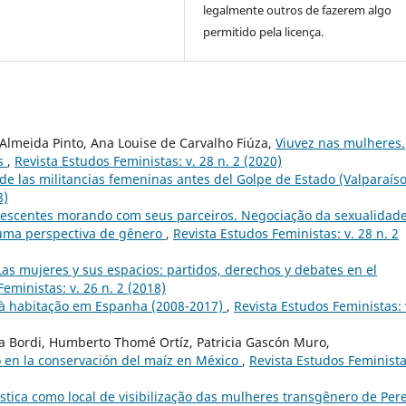
legalmente outros de fazerem algo
permitido pela licença.
Almeida Pinto, Ana Louise de Carvalho Fiúza,
Viuvez nas mulheres.
is
,
Revista Estudos Feministas: v. 28 n. 2 (2020)
e las militancias femeninas antes del Golpe de Estado (Valparaís
8)
escentes morando com seus parceiros. Negociação da sexualidade
uma perspectiva de gênero
,
Revista Estudos Feministas: v. 28 n. 2
Las mujeres y sus espacios: partidos, derechos y debates en el
eministas: v. 26 n. 2 (2018)
 à habitação em Espanha (2008-2017)
,
Revista Estudos Feministas: 
ra Bordi, Humberto Thomé Ortíz, Patricia Gascón Muro,
en la conservación del maíz en México
,
Revista Estudos Feminista
tística como local de visibilização das mulheres transgênero de Pere