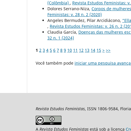
(Colômbia)
,
Revista Estudos Feministas: v.
Dolores Serrano-Niza,
Corpos de mulheres
Feministas: v. 28 n. 2 (2020)
Angeles Bermudez, Pilar Arcidiácono,
“Ell
,
Revista Estudos Feministas: v. 26 n. 2 (20
Claudia García,
Doenças das mulheres escr
32 n. 1 (2024)
1
2
3
4
5
6
7
8
9
10
11
12
13
14
15
>
>>
Você também pode
iniciar uma pesquisa avança
Revista Estudos Feministas
, ISSN 1806-9584, Floria
A
Revista Estudos Feministas
está sob a licença
Cr