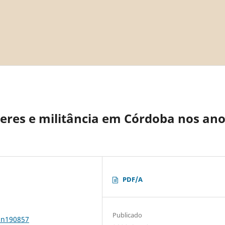
heres e militância em Córdoba nos an
PDF/A
Publicado
1n190857