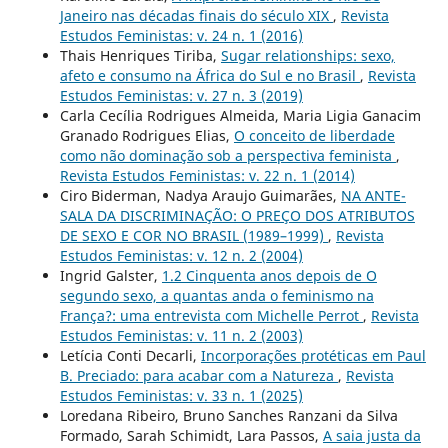
Janeiro nas décadas finais do século XIX
,
Revista
Estudos Feministas: v. 24 n. 1 (2016)
Thais Henriques Tiriba,
Sugar relationships: sexo,
afeto e consumo na África do Sul e no Brasil
,
Revista
Estudos Feministas: v. 27 n. 3 (2019)
Carla Cecília Rodrigues Almeida, Maria Ligia Ganacim
Granado Rodrigues Elias,
O conceito de liberdade
como não dominação sob a perspectiva feminista
,
Revista Estudos Feministas: v. 22 n. 1 (2014)
Ciro Biderman, Nadya Araujo Guimarães,
NA ANTE-
SALA DA DISCRIMINAÇÃO: O PREÇO DOS ATRIBUTOS
DE SEXO E COR NO BRASIL (1989–1999)
,
Revista
Estudos Feministas: v. 12 n. 2 (2004)
Ingrid Galster,
1.2 Cinquenta anos depois de O
segundo sexo, a quantas anda o feminismo na
França?: uma entrevista com Michelle Perrot
,
Revista
Estudos Feministas: v. 11 n. 2 (2003)
Letícia Conti Decarli,
Incorporações protéticas em Paul
B. Preciado: para acabar com a Natureza
,
Revista
Estudos Feministas: v. 33 n. 1 (2025)
Loredana Ribeiro, Bruno Sanches Ranzani da Silva
Formado, Sarah Schimidt, Lara Passos,
A saia justa da