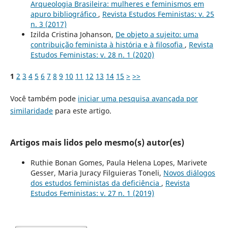
Arqueologia Brasileira: mulheres e feminismos em
apuro bibliográfico
,
Revista Estudos Feministas: v. 25
n. 3 (2017)
Izilda Cristina Johanson,
De objeto a sujeito: uma
contribuição feminista à história e à filosofia
,
Revista
Estudos Feministas: v. 28 n. 1 (2020)
1
2
3
4
5
6
7
8
9
10
11
12
13
14
15
>
>>
Você também pode
iniciar uma pesquisa avançada por
similaridade
para este artigo.
Artigos mais lidos pelo mesmo(s) autor(es)
Ruthie Bonan Gomes, Paula Helena Lopes, Marivete
Gesser, Maria Juracy Filguieras Toneli,
Novos diálogos
dos estudos feministas da deficiência
,
Revista
Estudos Feministas: v. 27 n. 1 (2019)