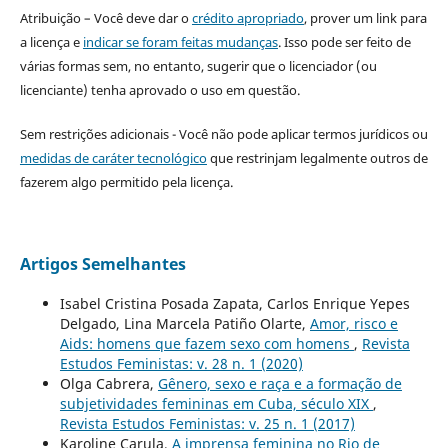
Atribuição – Você deve dar o
crédito apropriado
, prover um link para
a licença e
indicar se foram feitas mudanças
. Isso pode ser feito de
várias formas sem, no entanto, sugerir que o licenciador (ou
licenciante) tenha aprovado o uso em questão.
Sem restrições adicionais - Você não pode aplicar termos jurídicos ou
medidas de caráter tecnológico
que restrinjam legalmente outros de
fazerem algo permitido pela licença.
Artigos Semelhantes
Isabel Cristina Posada Zapata, Carlos Enrique Yepes
Delgado, Lina Marcela Patiño Olarte,
Amor, risco e
Aids: homens que fazem sexo com homens
,
Revista
Estudos Feministas: v. 28 n. 1 (2020)
Olga Cabrera,
Gênero, sexo e raça e a formação de
subjetividades femininas em Cuba, século XIX
,
Revista Estudos Feministas: v. 25 n. 1 (2017)
Karoline Carula,
A imprensa feminina no Rio de