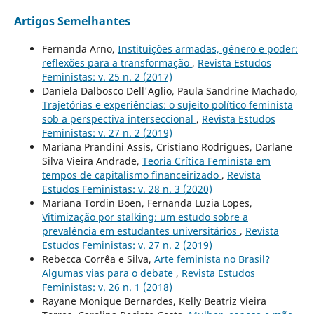
Artigos Semelhantes
Fernanda Arno,
Instituições armadas, gênero e poder:
reflexões para a transformação
,
Revista Estudos
Feministas: v. 25 n. 2 (2017)
Daniela Dalbosco Dell'Aglio, Paula Sandrine Machado,
Trajetórias e experiências: o sujeito político feminista
sob a perspectiva interseccional
,
Revista Estudos
Feministas: v. 27 n. 2 (2019)
Mariana Prandini Assis, Cristiano Rodrigues, Darlane
Silva Vieira Andrade,
Teoria Crítica Feminista em
tempos de capitalismo financeirizado
,
Revista
Estudos Feministas: v. 28 n. 3 (2020)
Mariana Tordin Boen, Fernanda Luzia Lopes,
Vitimização por stalking: um estudo sobre a
prevalência em estudantes universitários
,
Revista
Estudos Feministas: v. 27 n. 2 (2019)
Rebecca Corrêa e Silva,
Arte feminista no Brasil?
Algumas vias para o debate
,
Revista Estudos
Feministas: v. 26 n. 1 (2018)
Rayane Monique Bernardes, Kelly Beatriz Vieira