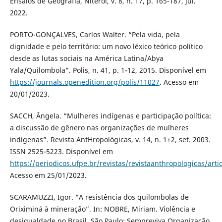
Ensaios de Geografia, Niterói, v. 8, n. 17, p. 165-187, jul.
2022.
PORTO-GONÇALVES, Carlos Walter. “Pela vida, pela
dignidade e pelo território: um novo léxico teórico político
desde as lutas sociais na América Latina/Abya
Yala/Quilombola”. Polis, n. 41, p. 1-12, 2015. Disponível em
https://journals.openedition.org/polis/11027
. Acesso em
20/01/2023.
SACCH, Ângela. “Mulheres indígenas e participação política:
a discussão de gênero nas organizações de mulheres
indígenas”. Revista AntHropológicas, v. 14, n. 1+2, set. 2003.
ISSN 2525-5223. Disponível em
https://periodicos.ufpe.br/revistas/revistaanthropologicas/arti
Acesso em 25/01/2023.
SCARAMUZZI, Igor. “A resistência dos quilombolas de
Oriximiná à mineração”. In: NOBRE, Miriam. Violência e
desigualdade no Brasil. São Paulo: Sempreviva Organização