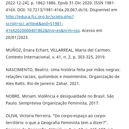
2022-12-24], p. 1862-1886. Epub 31-Dic-2020. ISSN 1981-
416X. DOI: 10.7213/1981-416x.20.067.ds16. Disponível em
http://educa.fcc.org.br/scielo.php?
script=sci_arttext&pid=S1981-
416X2020000401862&lng=es&nrm=iso
. Acesso em
20/01/2023.
MUÑOZ, Enara Echart; VILLARREAL, Maria del Carmen.
Contexto Internacional, v. 41, n. 2, p. 303-325, 2019.
NASCIMENTO, Beatriz. Uma história feita por mãos negras:
relações raciais, quilombos e movimentos. Organização de
Alex Ratts. Rio de Janeiro: Zahar, 2021.
NOBRE, Miriam. Violência e desigualdade no Brasil. São
Paulo: Sempreviva Organização Feminista, 2017.
OLIVA, Victoria Ferreira. “Do corpo-espaço ao corpo-
território: o que a Geografia Feminista tem a dizer?”.