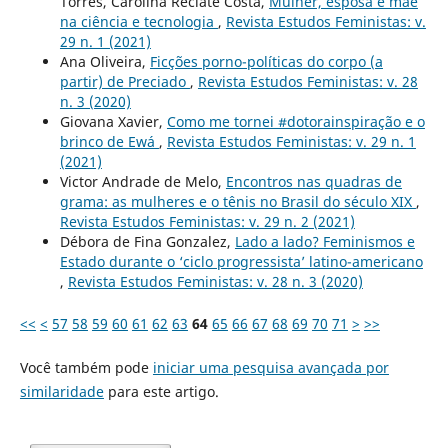
Torres, Carolina Reciate Costa,
Mulher, esposa e mãe
na ciência e tecnologia
,
Revista Estudos Feministas: v.
29 n. 1 (2021)
Ana Oliveira,
Ficções porno-políticas do corpo (a
partir) de Preciado
,
Revista Estudos Feministas: v. 28
n. 3 (2020)
Giovana Xavier,
Como me tornei #dotorainspiração e o
brinco de Ewá
,
Revista Estudos Feministas: v. 29 n. 1
(2021)
Victor Andrade de Melo,
Encontros nas quadras de
grama: as mulheres e o tênis no Brasil do século XIX
,
Revista Estudos Feministas: v. 29 n. 2 (2021)
Débora de Fina Gonzalez,
Lado a lado? Feminismos e
Estado durante o ‘ciclo progressista’ latino-americano
,
Revista Estudos Feministas: v. 28 n. 3 (2020)
<<
<
57
58
59
60
61
62
63
64
65
66
67
68
69
70
71
>
>>
Você também pode
iniciar uma pesquisa avançada por
similaridade
para este artigo.