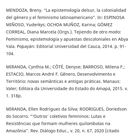
MENDOZA, Breny. “La epistemología delsur, la colonialidad
del género y el feminismo latinoamericano”. In: ESPINOSA
MIÑOSO, Yuderkys; OCHOA MUÑOZ, Karina; GÓMEZ
CORREAL, Diana Marcela (Orgs.). Tejiendo de otro modo:
Feminismo, epistemología y apuestas descoloniales en Abya
Yala. Popayán: Editorial Universidad del Cauca, 2014. p. 91-
104.
MIRANDA, Cynthia M.; CÔTÉ, Denyse; BARROSO, Milena F.;
ESTACIO, Marcos André F. Gênero, Desenvolvimento e
Território: novas semânticas e antigas práticas. Manaus:
Valer; Editora da Universidade do Estado do Amapá, 2015. v.
1. 318p.
MIRANDA, Ellen Rodrigues da Silva; RODRIGUES, Doriedson
do Socorro. “‘Outros’ coletivos femininos: Lutas e
Resistências que formam mulheres quilombolas na
Amazônia”. Rev. Diálogo Educ., v. 20, n. 67, 2020 [citado