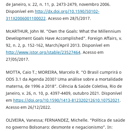
de Janeiro, v. 22, n. 11, p. 2473-2479, novembro 2006.
Disponível em
http://dx.doi.org/10.1590/S0102-
311X2006001100022
. Acesso em 28/5/2017.
McARTHUR, John W. “Own the Goals: What the Millennium
Development Goals Have Accomplished”. Foreign Affairs, v.
92, n. 2, p. 152-162, March/April 2013. Disponível em
http://www.jstor.org/stable/23527464
. Acesso em
27/05/2017.
MOTTA, Caio T.; MOREIRA, Marcelo R. “O Brasil cumprirá o
ODS 3.1 da Agenda 2030? Uma análise sobre a mortalidade
materna, de 1996 a 2018”. Ciência & Saúde Coletiva, Rio de
Janeiro, v. 26, n. 10, p. 4397-4409, outubro 2021. Disponível
em
https://doi.org/10.1590/1413-812320212610.10752021
.
Acesso em 26/12/2022.
OLIVEIRA, Vanessa; FERNANDEZ, Michelle. “Política de saúde
no governo Bolsonaro: desmonte e negacionismo”. In: