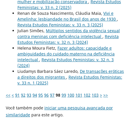
mulher e mobilização conservadora
,
Revista Estudos
Feministas: v. 33 n. 2 (2025)
Renan de Souza Nascimento, Cláudia Maia,
Vivi e
Amelinha: lesbiandade no Brasil dos anos de 1930
,
Revista Estudos Feministas: v. 33 n. 3 (2025)
Julian Simões,
Múltiplos sentidos da violência sexual
contra meninas com deficiência intelectual
,
Revista
Estudos Feministas: v. 32 n. 3 (2024)
Helena Moura Fietz,
Fazer adultos: capacidade e
ambiguidades do cuidado materno na deficiência
intelectual
,
Revista Estudos Feministas: v. 32 n. 3
(2024)
Liudamys Barbara Sáez Laredo,
De transações eróticas
a direitos dos migrantes
,
Revista Estudos Feministas:
v. 33 n. 1 (2025)
<<
<
91
92
93
94
95
96
97
98
99
100
101
102
103
>
>>
Você também pode
iniciar uma pesquisa avançada por
similaridade
para este artigo.