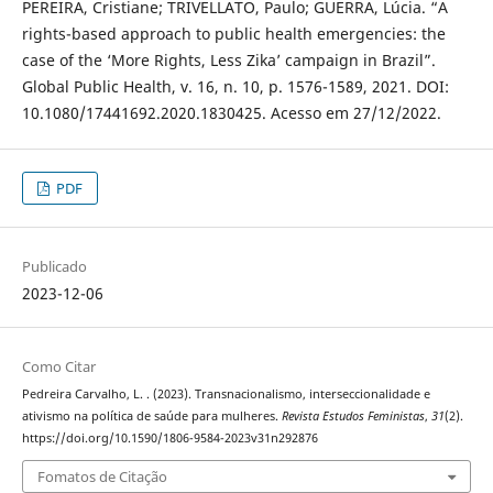
PEREIRA, Cristiane; TRIVELLATO, Paulo; GUERRA, Lúcia. “A
rights-based approach to public health emergencies: the
case of the ‘More Rights, Less Zika’ campaign in Brazil”.
Global Public Health, v. 16, n. 10, p. 1576-1589, 2021. DOI:
10.1080/17441692.2020.1830425. Acesso em 27/12/2022.
PDF
Publicado
2023-12-06
Como Citar
Pedreira Carvalho, L. . (2023). Transnacionalismo, interseccionalidade e
ativismo na política de saúde para mulheres.
Revista Estudos Feministas
,
31
(2).
https://doi.org/10.1590/1806-9584-2023v31n292876
Fomatos de Citação