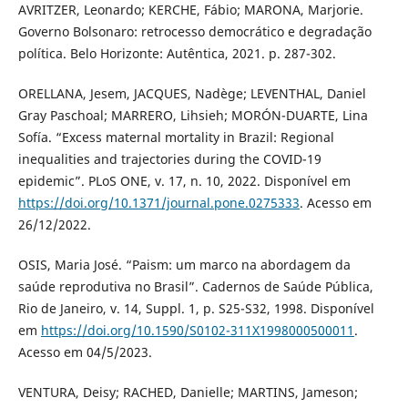
AVRITZER, Leonardo; KERCHE, Fábio; MARONA, Marjorie.
Governo Bolsonaro: retrocesso democrático e degradação
política. Belo Horizonte: Autêntica, 2021. p. 287-302.
ORELLANA, Jesem, JACQUES, Nadège; LEVENTHAL, Daniel
Gray Paschoal; MARRERO, Lihsieh; MORÓN-DUARTE, Lina
Sofía. “Excess maternal mortality in Brazil: Regional
inequalities and trajectories during the COVID-19
epidemic”. PLoS ONE, v. 17, n. 10, 2022. Disponível em
https://doi.org/10.1371/journal.pone.0275333
. Acesso em
26/12/2022.
OSIS, Maria José. “Paism: um marco na abordagem da
saúde reprodutiva no Brasil”. Cadernos de Saúde Pública,
Rio de Janeiro, v. 14, Suppl. 1, p. S25-S32, 1998. Disponível
em
https://doi.org/10.1590/S0102-311X1998000500011
.
Acesso em 04/5/2023.
VENTURA, Deisy; RACHED, Danielle; MARTINS, Jameson;