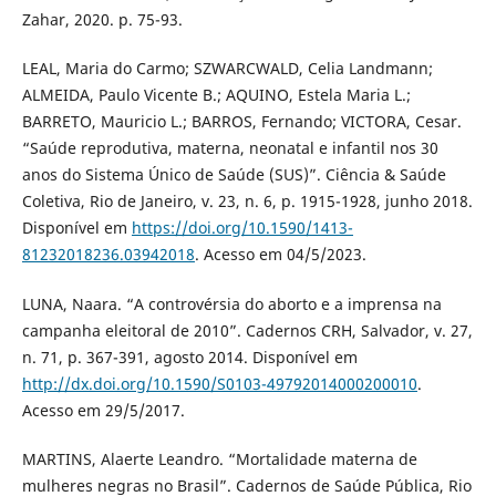
Zahar, 2020. p. 75-93.
LEAL, Maria do Carmo; SZWARCWALD, Celia Landmann;
ALMEIDA, Paulo Vicente B.; AQUINO, Estela Maria L.;
BARRETO, Mauricio L.; BARROS, Fernando; VICTORA, Cesar.
“Saúde reprodutiva, materna, neonatal e infantil nos 30
anos do Sistema Único de Saúde (SUS)”. Ciência & Saúde
Coletiva, Rio de Janeiro, v. 23, n. 6, p. 1915-1928, junho 2018.
Disponível em
https://doi.org/10.1590/1413-
81232018236.03942018
. Acesso em 04/5/2023.
LUNA, Naara. “A controvérsia do aborto e a imprensa na
campanha eleitoral de 2010”. Cadernos CRH, Salvador, v. 27,
n. 71, p. 367-391, agosto 2014. Disponível em
http://dx.doi.org/10.1590/S0103-49792014000200010
.
Acesso em 29/5/2017.
MARTINS, Alaerte Leandro. “Mortalidade materna de
mulheres negras no Brasil”. Cadernos de Saúde Pública, Rio