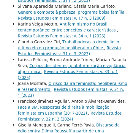
Estudos Feministas: v. 31 n. 2 (2023)
Silvana Aparecida Mariano, Cássia Maria Carloto,
Gênero e combate à pobreza: programa bolsa família
,
Revista Estudos Feministas: v. 17 n. 3 (2009)
Karina Veiga Mottin,
Antifeminismo no Brasil
contemporâneo: entre conceitos e características
,
Revista Estudos Feministas: v. 34 n. 1 (2026)
Claudia Gonzalez Cid,
Trabalhadoras a domicílio: o
último elo da produção neoliberal no Chile
,
Revista
Estudos Feministas: v. 31 n. 3 (2023)
Larissa Pelúcio, Bruna Andrade Irineu, Mariah Rafaela
Silva,
Corpos dissidentes, plataformização e vigilância
algorítmica
,
Revista Estudos Feministas: v. 33 n. 1
(2025)
Joana Mostafa,
O risco da ira feminista: neoliberalismo
e ressentimento
,
Revista Estudos Feministas: v. 31 n.
1 (2023)
Francisco Jiménez Aguilar, Antonio Álvarez-Benavides,
Face a 8M. Respostas de direita à mobilização
feminista em Espanha (2017-2022)
,
Revista Estudos
Feministas: v. 32 n. 2 (2024)
Gisella Meneguelli, Carme Ferré-Pavia,
Discurso de
ódio contra Dilma Rousseff a partir de uma