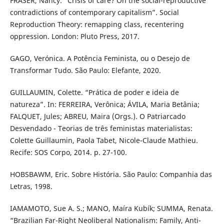
FRASER, Nancy. “Crisis of care? On the social-reproductive
contradictions of contemporary capitalism”. Social
Reproduction Theory: remapping class, recentering
oppression. London: Pluto Press, 2017.
GAGO, Verónica. A Potência Feminista, ou o Desejo de
Transformar Tudo. São Paulo: Elefante, 2020.
GUILLAUMIN, Colette. “Prática de poder e ideia de
natureza”. In: FERREIRA, Verônica; ÁVILA, Maria Betânia;
FALQUET, Jules; ABREU, Maira (Orgs.). O Patriarcado
Desvendado - Teorias de três feministas materialistas:
Colette Guillaumin, Paola Tabet, Nicole-Claude Mathieu.
Recife: SOS Corpo, 2014. p. 27-100.
HOBSBAWM, Eric. Sobre História. São Paulo: Companhia das
Letras, 1998.
IAMAMOTO, Sue A. S.; MANO, Maíra Kubík; SUMMA, Renata.
“Brazilian Far-Right Neoliberal Nationalism: Family, Anti-