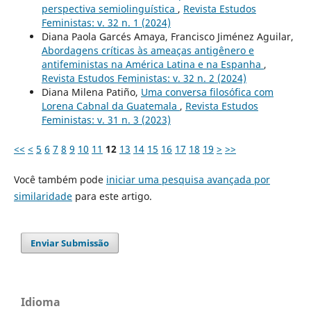
perspectiva semiolinguística
,
Revista Estudos
Feministas: v. 32 n. 1 (2024)
Diana Paola Garcés Amaya, Francisco Jiménez Aguilar,
Abordagens críticas às ameaças antigênero e
antifeministas na América Latina e na Espanha
,
Revista Estudos Feministas: v. 32 n. 2 (2024)
Diana Milena Patiño,
Uma conversa filosófica com
Lorena Cabnal da Guatemala
,
Revista Estudos
Feministas: v. 31 n. 3 (2023)
<<
<
5
6
7
8
9
10
11
12
13
14
15
16
17
18
19
>
>>
Você também pode
iniciar uma pesquisa avançada por
similaridade
para este artigo.
Enviar Submissão
Idioma