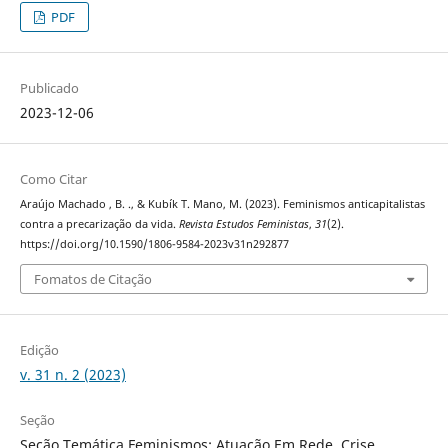
PDF
Publicado
2023-12-06
Como Citar
Araújo Machado , B. ., & Kubík T. Mano, M. (2023). Feminismos anticapitalistas
contra a precarização da vida.
Revista Estudos Feministas
,
31
(2).
https://doi.org/10.1590/1806-9584-2023v31n292877
Fomatos de Citação
Edição
v. 31 n. 2 (2023)
Seção
Seção Temática Feminismos: Atuação Em Rede, Crise