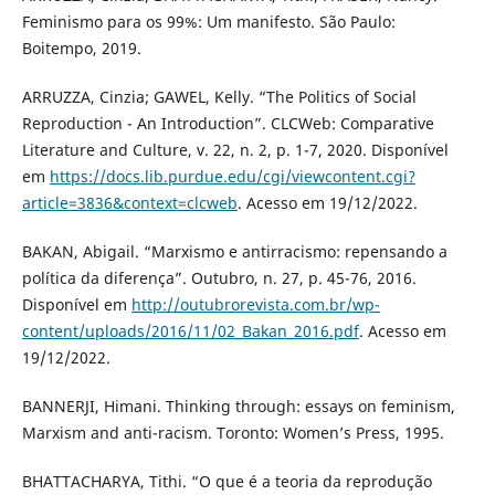
Feminismo para os 99%: Um manifesto. São Paulo:
Boitempo, 2019.
ARRUZZA, Cinzia; GAWEL, Kelly. “The Politics of Social
Reproduction - An Introduction”. CLCWeb: Comparative
Literature and Culture, v. 22, n. 2, p. 1-7, 2020. Disponível
em
https://docs.lib.purdue.edu/cgi/viewcontent.cgi?
article=3836&context=clcweb
. Acesso em 19/12/2022.
BAKAN, Abigail. “Marxismo e antirracismo: repensando a
política da diferença”. Outubro, n. 27, p. 45-76, 2016.
Disponível em
http://outubrorevista.com.br/wp-
content/uploads/2016/11/02_Bakan_2016.pdf
. Acesso em
19/12/2022.
BANNERJI, Himani. Thinking through: essays on feminism,
Marxism and anti-racism. Toronto: Women’s Press, 1995.
BHATTACHARYA, Tithi. “O que é a teoria da reprodução