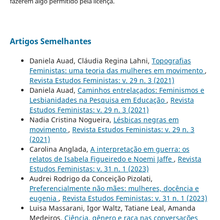
fazerem algo permitido pela licença.
Artigos Semelhantes
Daniela Auad, Cláudia Regina Lahni,
Topografias
Feministas: uma teoria das mulheres em movimento
,
Revista Estudos Feministas: v. 29 n. 3 (2021)
Daniela Auad,
Caminhos entrelaçados: Feminismos e
Lesbianidades na Pesquisa em Educação
,
Revista
Estudos Feministas: v. 29 n. 3 (2021)
Nadia Cristina Nogueira,
Lésbicas negras em
movimento
,
Revista Estudos Feministas: v. 29 n. 3
(2021)
Carolina Anglada,
A interpretação em guerra: os
relatos de Isabela Figueiredo e Noemi Jaffe
,
Revista
Estudos Feministas: v. 31 n. 1 (2023)
Audrei Rodrigo da Conceição Pizolati,
Preferencialmente não mães: mulheres, docência e
eugenia
,
Revista Estudos Feministas: v. 31 n. 1 (2023)
Luisa Massarani, Igor Waltz, Tatiane Leal, Amanda
Medeiros,
Ciência, gênero e raça nas conversações