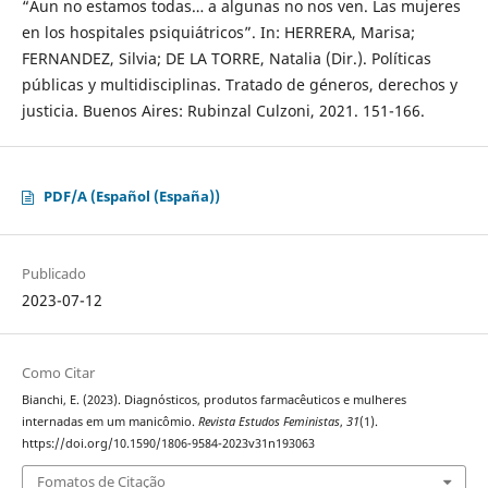
“Aun no estamos todas… a algunas no nos ven. Las mujeres
en los hospitales psiquiátricos”. In: HERRERA, Marisa;
FERNANDEZ, Silvia; DE LA TORRE, Natalia (Dir.). Políticas
públicas y multidisciplinas. Tratado de géneros, derechos y
justicia. Buenos Aires: Rubinzal Culzoni, 2021. 151-166.
PDF/A (Español (España))
Publicado
2023-07-12
Como Citar
Bianchi, E. (2023). Diagnósticos, produtos farmacêuticos e mulheres
internadas em um manicômio.
Revista Estudos Feministas
,
31
(1).
https://doi.org/10.1590/1806-9584-2023v31n193063
Fomatos de Citação