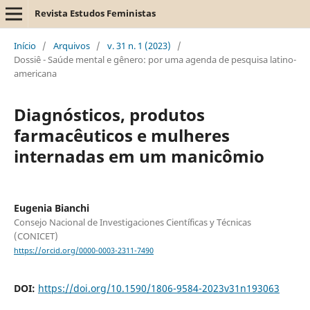
Revista Estudos Feministas
Início
/
Arquivos
/
v. 31 n. 1 (2023)
/
Dossiê - Saúde mental e gênero: por uma agenda de pesquisa latino-
americana
Diagnósticos, produtos
farmacêuticos e mulheres
internadas em um manicômio
Eugenia Bianchi
Consejo Nacional de Investigaciones Científicas y Técnicas
(CONICET)
https://orcid.org/0000-0003-2311-7490
DOI:
https://doi.org/10.1590/1806-9584-2023v31n193063