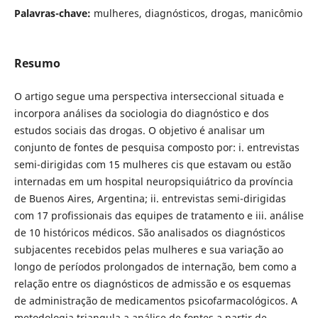
Palavras-chave:
mulheres, diagnósticos, drogas, manicômio
Resumo
O artigo segue uma perspectiva interseccional situada e
incorpora análises da sociologia do diagnóstico e dos
estudos sociais das drogas. O objetivo é analisar um
conjunto de fontes de pesquisa composto por: i. entrevistas
semi-dirigidas com 15 mulheres cis que estavam ou estão
internadas em um hospital neuropsiquiátrico da província
de Buenos Aires, Argentina; ii. entrevistas semi-dirigidas
com 17 profissionais das equipes de tratamento e iii. análise
de 10 históricos médicos. São analisados os diagnósticos
subjacentes recebidos pelas mulheres e sua variação ao
longo de períodos prolongados de internação, bem como a
relação entre os diagnósticos de admissão e os esquemas
de administração de medicamentos psicofarmacológicos. A
metodologia triangula a análise de fontes a partir de