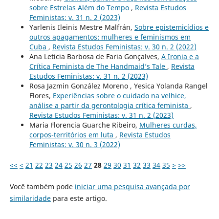
sobre Estrelas Além do Tempo
,
Revista Estudos
Feministas: v. 31 n. 2 (2023)
Yarlenis Ileinis Mestre Malfrán,
Sobre epistemicídios e
outros apagamentos: mulheres e feminismos em
Cuba
,
Revista Estudos Feministas: v. 30 n. 2 (2022)
Ana Leticia Barbosa de Faria Gonçalves,
A Ironia e a
Crítica Feminista de The Handmaid’s Tale
,
Revista
Estudos Feministas: v. 31 n. 2 (2023)
Rosa Jazmin González Moreno , Yesica Yolanda Rangel
Flores,
Experiências sobre o cuidado na velhice,
análise a partir da gerontologia crítica feminista
,
Revista Estudos Feministas: v. 31 n. 2 (2023)
Maria Florencia Guarche Ribeiro,
Mulheres curdas,
corpos-territórios em luta
,
Revista Estudos
Feministas: v. 30 n. 3 (2022)
<<
<
21
22
23
24
25
26
27
28
29
30
31
32
33
34
35
>
>>
Você também pode
iniciar uma pesquisa avançada por
similaridade
para este artigo.