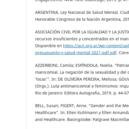
ARGENTINA. Ley Nacional de Salud Mental. Ciud
Honorable Congreso de la Nación Argentina, 20
ASOCIACIÓN CIVIL POR LA IGUALDAD Y LA JUSTICI
recursos insuficientes y concentrados en el mani
Disponible en
https://acij.org.ar/wp-content/u
presupuesto-y-salud-mental-2021-pdf.pdf
. Cons
AZZERBONI, Camila; ESPÍNDOLA, Noelia. “Patriar
manicomial. La negación de la sexualidad y del 
‘locas’”. In: DE OLIVEIRA PEREIRA, Melissa; GO
(Orgs.). Luta antimanicomial e feminismos: inqui
Rio de Janeiro: Editora Autografia, 2019. p. 44-67
BELL, Susan; FIGERT, Anne. “Gender and the Med
Healthcare”. In: Ellen Kuhlmann y Ellen Annand
and Healthcare. Basingstoke: Palgrave Macmillan