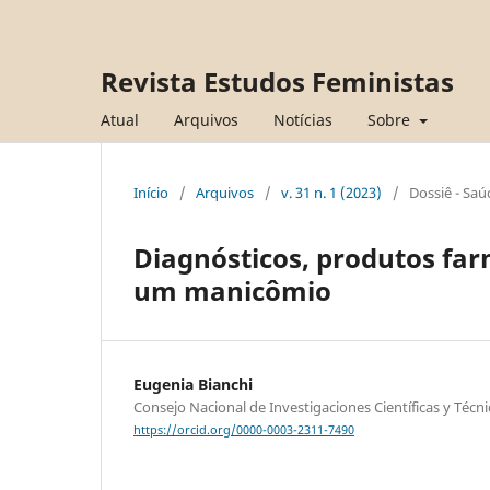
Revista Estudos Feministas
Atual
Arquivos
Notícias
Sobre
Início
/
Arquivos
/
v. 31 n. 1 (2023)
/
Dossiê - Sa
Diagnósticos, produtos fa
um manicômio
Eugenia Bianchi
Consejo Nacional de Investigaciones Científicas y Técn
https://orcid.org/0000-0003-2311-7490