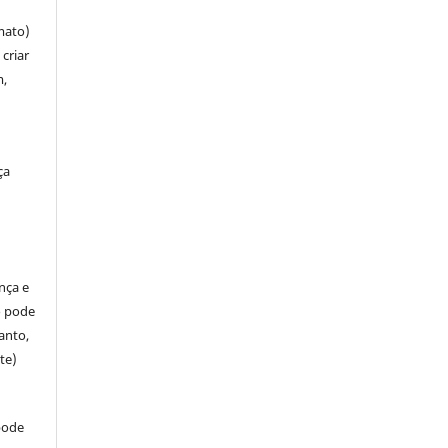
mato)
criar
m,
ça
ença e
so pode
anto,
te)
pode