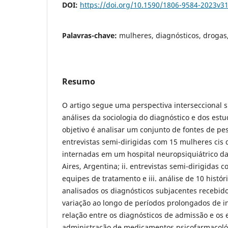
DOI:
https://doi.org/10.1590/1806-9584-2023v3
Palavras-chave:
mulheres, diagnósticos, droga
Resumo
O artigo segue uma perspectiva interseccional s
análises da sociologia do diagnóstico e dos estu
objetivo é analisar um conjunto de fontes de pe
entrevistas semi-dirigidas com 15 mulheres cis
internadas em um hospital neuropsiquiátrico d
Aires, Argentina; ii. entrevistas semi-dirigidas 
equipes de tratamento e iii. análise de 10 histó
analisados os diagnósticos subjacentes recebid
variação ao longo de períodos prolongados de 
relação entre os diagnósticos de admissão e os
administração de medicamentos psicofarmacoló