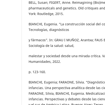
BELL, Susan; FIGERT, Anne. Reimagining (Bio)med
pharmaceuticals and genetics. Old critiques 
York: Routledge, 2015.
BIANCHI, Eugenia. “La construcción social del 
Tecnologías, diagnósticos
y fármacos”. In: GRAU I MUÑOZ, Arantxa; FAUS
Sociología de la salud: salud,
malestar y sociedad desde una mirada crítica. Va
Humanidades, 2022.
p. 123-160.
BIANCHI, Eugenia; FARAONE, Silvia. “Diagnóstic
infancias. Una perspectiva analítica desde las cie
FARAONE, Silvia, BIANCHI, Eugenia. Medicalizac
infancias. Perspectivas y debates desde las cien
y el sur de América Latina. Buenos Aires: Teseo, 