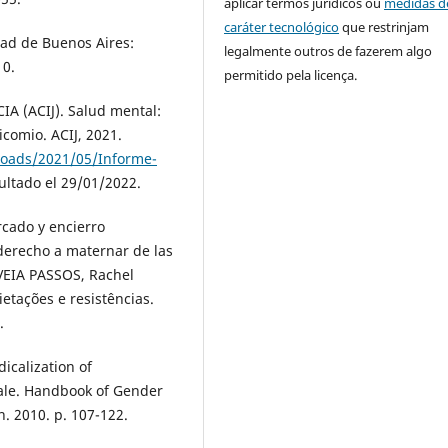
aplicar termos jurídicos ou
medidas d
caráter tecnológico
que restrinjam
ad de Buenos Aires:
legalmente outros de fazerem algo
10.
permitido pela licença.
A (ACIJ). Salud mental:
comio. ACIJ, 2021.
ploads/2021/05/Informe-
ultado el 29/01/2022.
cado y encierro
derecho a maternar de las
UVEIA PASSOS, Rachel
etações e resistências.
.
icalization of
ale. Handbook of Gender
. 2010. p. 107-122.