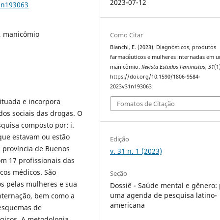
2023-07-12
1n193063
s, manicômio
Como Citar
Bianchi, E. (2023). Diagnósticos, produtos
farmacêuticos e mulheres internadas em 
manicômio.
Revista Estudos Feministas
,
31
(1
https://doi.org/10.1590/1806-9584-
2023v31n193063
ituada e incorpora
Fomatos de Citação
dos sociais das drogas. O
squisa composto por: i.
 que estavam ou estão
Edição
a província de Buenos
v. 31 n. 1 (2023)
com 17 profissionais das
ricos médicos. São
Seção
os pelas mulheres e sua
Dossiê - Saúde mental e gênero:
uma agenda de pesquisa latino-
internação, bem como a
americana
 esquemas de
gicos. A metodologia