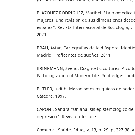
BLÁZQUEZ RODRÍGUEZ, Maribel. “La biomedicaliza
mujeres: una revisión de sus dimensiones desde
español”. Revista Internacional de Sociología, v. 7
2021.
BRAH, Avtar. Cartografías de la diáspora. Identi
Madrid: Traficantes de sueños, 2011.
BRINKMANN, Svend. Diagnostic cultures. A cultu
Pathologization of Modern Life. Routledge: Lon
BUTLER, Judith. Mecanismos psíquicos de poder.
Cátedra, 1997.
CAPONI, Sandra “Un análisis epistemológico del
depresión”. Revista Interface -
Comunic., Saúde, Educ., v. 13, n. 29. p. 327-38, 