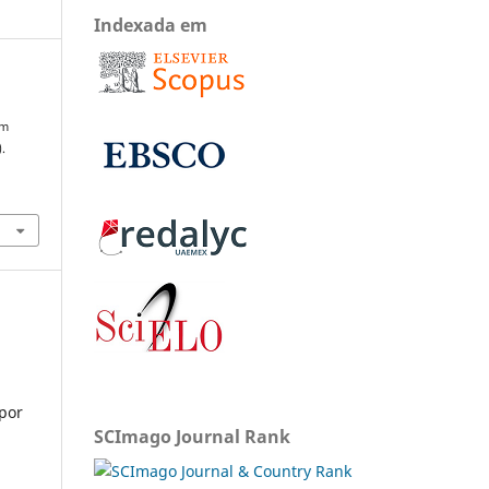
Indexada em
um
).
 por
SCImago Journal Rank