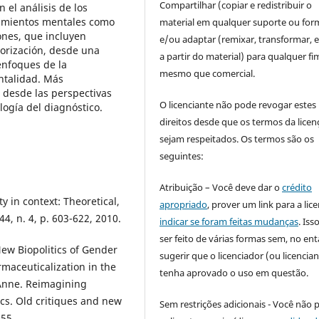
Compartilhar (copiar e redistribuir o
el análisis de los
cimientos mentales como
material em qualquer suporte ou for
ones, que incluyen
e/ou adaptar (remixar, transformar, e 
orización, desde una
a partir do material) para qualquer fi
enfoques de la
mesmo que comercial.
ntalidad. Más
 desde las perspectivas
O licenciante não pode revogar estes
logía del diagnóstico.
direitos desde que os termos da licen
sejam respeitados. Os termos são os
seguintes:
Atribuição – Você deve dar o
crédito
 in context: Theoretical,
apropriado
, prover um link para a lic
4, n. 4, p. 603-622, 2010.
indicar se foram feitas mudanças
. Is
ser feito de várias formas sem, no ent
 Biopolitics of Gender
sugerir que o licenciador (ou licencian
maceuticalization in the
tenha aprovado o uso em questão.
 Anne. Reimagining
cs. Old critiques and new
Sem restrições adicionais - Você não 
55.