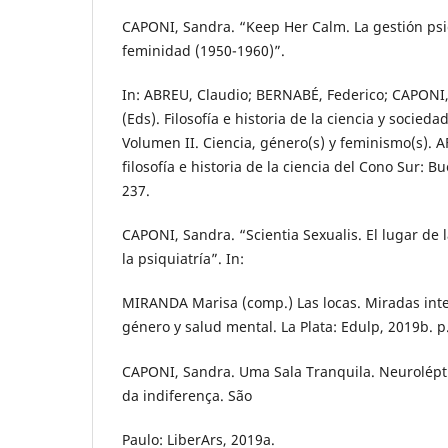
CAPONI, Sandra. “Keep Her Calm. La gestión psi
feminidad (1950-1960)”.
In: ABREU, Claudio; BERNABÉ, Federico; CAPONI,
(Eds). Filosofía e historia de la ciencia y socied
Volumen II. Ciencia, género(s) y feminismo(s). A
filosofía e historia de la ciencia del Cono Sur: B
237.
CAPONI, Sandra. “Scientia Sexualis. El lugar de l
la psiquiatría”. In:
MIRANDA Marisa (comp.) Las locas. Miradas inte
género y salud mental. La Plata: Edulp, 2019b. p
CAPONI, Sandra. Uma Sala Tranquila. Neurolépti
da indiferença. São
Paulo: LiberArs, 2019a.