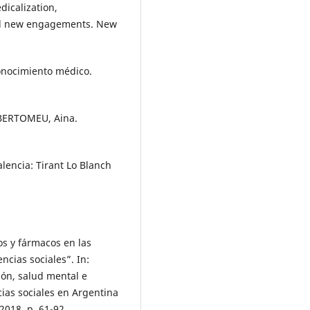
icalization,
and new engagements. New
conocimiento médico.
 BERTOMEU, Aina.
lencia: Tirant Lo Blanch
os y fármacos en las
ncias sociales”. In:
ión, salud mental e
cias sociales en Argentina
2018. p. 61-92.