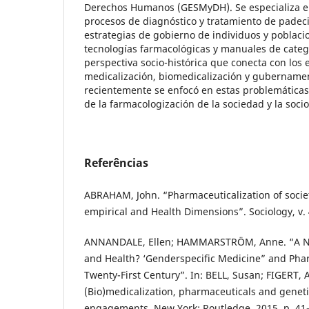
Derechos Humanos (GESMyDH). Se especializa en 
procesos de diagnóstico y tratamiento de pade
estrategias de gobierno de individuos y poblaci
tecnologías farmacológicas y manuales de categ
perspectiva socio-histórica que conecta con los 
medicalización, biomedicalización y gubername
recientemente se enfocó en estas problemáticas
de la farmacologización de la sociedad y la socio
Referências
ABRAHAM, John. “Pharmaceuticalization of society
empirical and Health Dimensions”. Sociology, v. 4
ANNANDALE, Ellen; HAMMARSTRÖM, Anne. “A New
and Health? ‘Genderspecific Medicine” and Phar
Twenty-First Century”. In: BELL, Susan; FIGERT,
(Bio)medicalization, pharmaceuticals and geneti
engagements. New York: Routledge, 2015. p. 41-