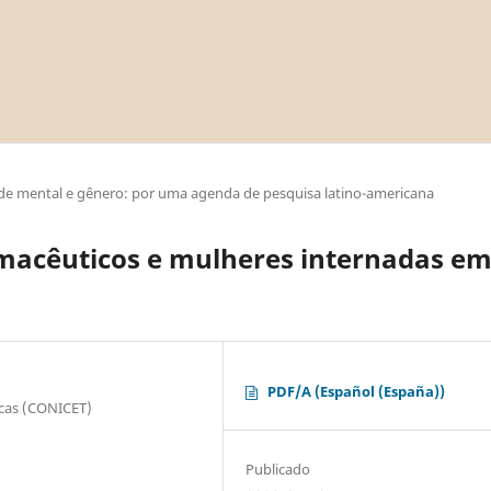
úde mental e gênero: por uma agenda de pesquisa latino-americana
rmacêuticos e mulheres internadas e
PDF/A (Español (España))
icas (CONICET)
Publicado