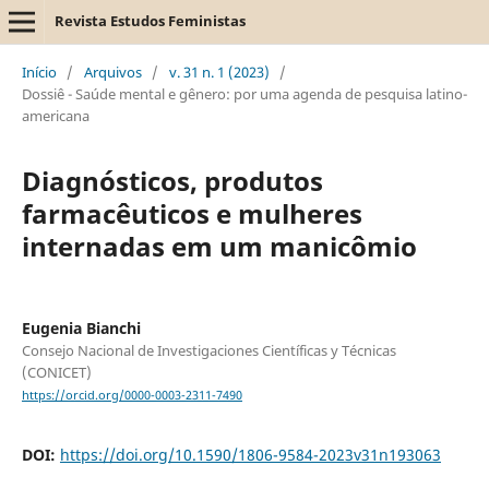
Revista Estudos Feministas
Início
/
Arquivos
/
v. 31 n. 1 (2023)
/
Dossiê - Saúde mental e gênero: por uma agenda de pesquisa latino-
americana
Diagnósticos, produtos
farmacêuticos e mulheres
internadas em um manicômio
Eugenia Bianchi
Consejo Nacional de Investigaciones Científicas y Técnicas
(CONICET)
https://orcid.org/0000-0003-2311-7490
DOI:
https://doi.org/10.1590/1806-9584-2023v31n193063