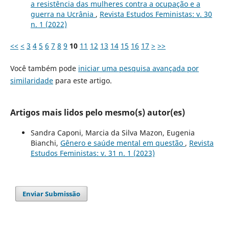
a resistência das mulheres contra a ocupação e a
guerra na Ucrânia
,
Revista Estudos Feministas: v. 30
n. 1 (2022)
<<
<
3
4
5
6
7
8
9
10
11
12
13
14
15
16
17
>
>>
Você também pode
iniciar uma pesquisa avançada por
similaridade
para este artigo.
Artigos mais lidos pelo mesmo(s) autor(es)
Sandra Caponi, Marcia da Silva Mazon, Eugenia
Bianchi,
Gênero e saúde mental em questão
,
Revista
Estudos Feministas: v. 31 n. 1 (2023)
Enviar Submissão