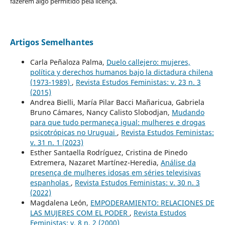
fazerem algo permitido pela licença.
Artigos Semelhantes
Carla Peñaloza Palma,
Duelo callejero: mujeres,
política y derechos humanos bajo la dictadura chilena
(1973-1989)
,
Revista Estudos Feministas: v. 23 n. 3
(2015)
Andrea Bielli, María Pilar Bacci Mañaricua, Gabriela
Bruno Cámares, Nancy Calisto Slobodjan,
Mudando
para que tudo permaneça igual: mulheres e drogas
psicotrópicas no Uruguai
,
Revista Estudos Feministas:
v. 31 n. 1 (2023)
Esther Santaella Rodríguez, Cristina de Pinedo
Extremera, Nazaret Martínez-Heredia,
Análise da
presença de mulheres idosas em séries televisivas
espanholas
,
Revista Estudos Feministas: v. 30 n. 3
(2022)
Magdalena León,
EMPODERAMIENTO: RELACIONES DE
LAS MUJERES COM EL PODER
,
Revista Estudos
Feministas: v. 8 n. 2 (2000)