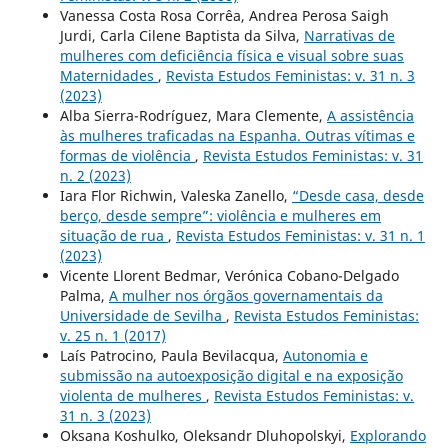
Vanessa Costa Rosa Corrêa, Andrea Perosa Saigh
Jurdi, Carla Cilene Baptista da Silva,
Narrativas de
mulheres com deficiência física e visual sobre suas
Maternidades
,
Revista Estudos Feministas: v. 31 n. 3
(2023)
Alba Sierra-Rodríguez, Mara Clemente,
A assistência
às mulheres traficadas na Espanha. Outras vítimas e
formas de violência
,
Revista Estudos Feministas: v. 31
n. 2 (2023)
Iara Flor Richwin, Valeska Zanello,
“Desde casa, desde
berço, desde sempre”: violência e mulheres em
situação de rua
,
Revista Estudos Feministas: v. 31 n. 1
(2023)
Vicente Llorent Bedmar, Verónica Cobano-Delgado
Palma,
A mulher nos órgãos governamentais da
Universidade de Sevilha
,
Revista Estudos Feministas:
v. 25 n. 1 (2017)
Laís Patrocino, Paula Bevilacqua,
Autonomia e
submissão na autoexposição digital e na exposição
violenta de mulheres
,
Revista Estudos Feministas: v.
31 n. 3 (2023)
Oksana Koshulko, Oleksandr Dluhopolskyi,
Explorando