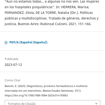
“Aun no estamos todas… a algunas no nos ven. Las mujeres
en los hospitales psiquiátricos”. In: HERRERA, Marisa;
FERNANDEZ, Silvia; DE LA TORRE, Natalia (Dir.). Políticas
públicas y multidisciplinas. Tratado de géneros, derechos y
justicia. Buenos Aires: Rubinzal Culzoni, 2021. 151-166.
PDF/A (Español (España))
Publicado
2023-07-12
Como Citar
Bianchi, E. (2023). Diagnósticos, produtos farmacêuticos e mulheres
internadas em um manicômio.
Revista Estudos Feministas
,
31
(1).
https://doi.org/10.1590/1806-9584-2023v31n193063
Fomatos de Citação