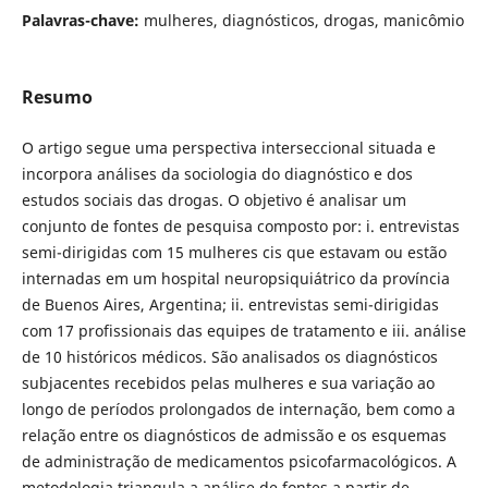
Palavras-chave:
mulheres, diagnósticos, drogas, manicômio
Resumo
O artigo segue uma perspectiva interseccional situada e
incorpora análises da sociologia do diagnóstico e dos
estudos sociais das drogas. O objetivo é analisar um
conjunto de fontes de pesquisa composto por: i. entrevistas
semi-dirigidas com 15 mulheres cis que estavam ou estão
internadas em um hospital neuropsiquiátrico da província
de Buenos Aires, Argentina; ii. entrevistas semi-dirigidas
com 17 profissionais das equipes de tratamento e iii. análise
de 10 históricos médicos. São analisados os diagnósticos
subjacentes recebidos pelas mulheres e sua variação ao
longo de períodos prolongados de internação, bem como a
relação entre os diagnósticos de admissão e os esquemas
de administração de medicamentos psicofarmacológicos. A
metodologia triangula a análise de fontes a partir de