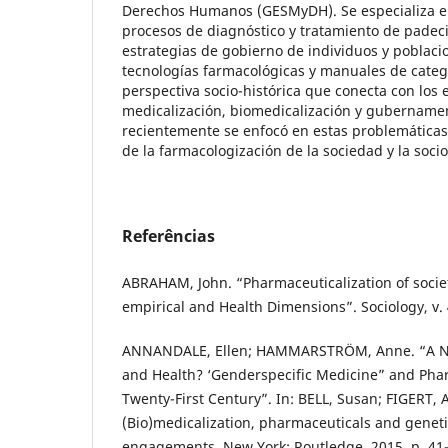
Derechos Humanos (GESMyDH). Se especializa en 
procesos de diagnóstico y tratamiento de pade
estrategias de gobierno de individuos y poblaci
tecnologías farmacológicas y manuales de categ
perspectiva socio-histórica que conecta con los 
medicalización, biomedicalización y gubername
recientemente se enfocó en estas problemáticas
de la farmacologización de la sociedad y la socio
Referências
ABRAHAM, John. “Pharmaceuticalization of society
empirical and Health Dimensions”. Sociology, v. 4
ANNANDALE, Ellen; HAMMARSTRÖM, Anne. “A New
and Health? ‘Genderspecific Medicine” and Phar
Twenty-First Century”. In: BELL, Susan; FIGERT,
(Bio)medicalization, pharmaceuticals and geneti
engagements. New York: Routledge, 2015. p. 41-