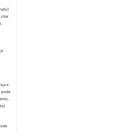
mato)
criar
m,
ça
ença e
so pode
anto,
te)
pode