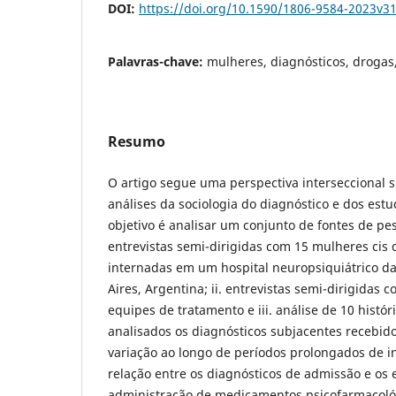
DOI:
https://doi.org/10.1590/1806-9584-2023v3
Palavras-chave:
mulheres, diagnósticos, droga
Resumo
O artigo segue uma perspectiva interseccional s
análises da sociologia do diagnóstico e dos estu
objetivo é analisar um conjunto de fontes de pe
entrevistas semi-dirigidas com 15 mulheres cis
internadas em um hospital neuropsiquiátrico d
Aires, Argentina; ii. entrevistas semi-dirigidas 
equipes de tratamento e iii. análise de 10 histó
analisados os diagnósticos subjacentes recebid
variação ao longo de períodos prolongados de 
relação entre os diagnósticos de admissão e os
administração de medicamentos psicofarmacoló