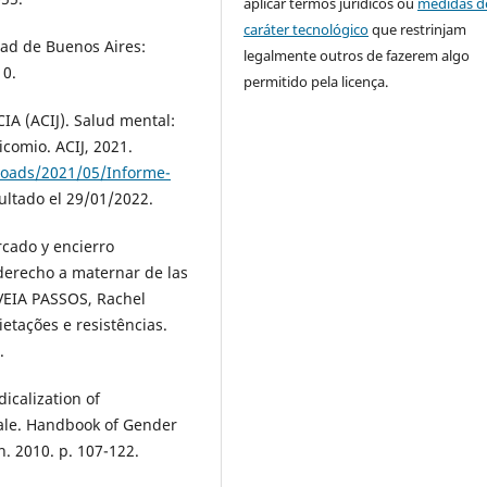
aplicar termos jurídicos ou
medidas d
caráter tecnológico
que restrinjam
ad de Buenos Aires:
legalmente outros de fazerem algo
10.
permitido pela licença.
A (ACIJ). Salud mental:
comio. ACIJ, 2021.
ploads/2021/05/Informe-
ultado el 29/01/2022.
cado y encierro
derecho a maternar de las
UVEIA PASSOS, Rachel
etações e resistências.
.
icalization of
ale. Handbook of Gender
. 2010. p. 107-122.