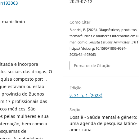
2023-07-12
1n193063
s, manicômio
Como Citar
Bianchi, E. (2023). Diagnósticos, produtos
farmacêuticos e mulheres internadas em 
manicômio.
Revista Estudos Feministas
,
31
(1
https://doi.org/10.1590/1806-9584-
2023v31n193063
ituada e incorpora
Fomatos de Citação
dos sociais das drogas. O
squisa composto por: i.
 que estavam ou estão
Edição
a província de Buenos
v. 31 n. 1 (2023)
com 17 profissionais das
ricos médicos. São
Seção
os pelas mulheres e sua
Dossiê - Saúde mental e gênero:
uma agenda de pesquisa latino-
internação, bem como a
americana
 esquemas de
gicos. A metodologia