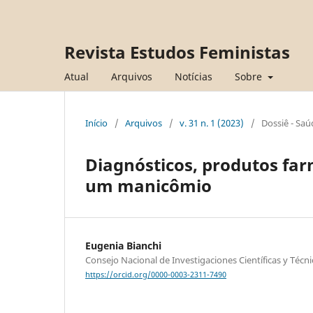
Revista Estudos Feministas
Atual
Arquivos
Notícias
Sobre
Início
/
Arquivos
/
v. 31 n. 1 (2023)
/
Dossiê - Sa
Diagnósticos, produtos fa
um manicômio
Eugenia Bianchi
Consejo Nacional de Investigaciones Científicas y Técn
https://orcid.org/0000-0003-2311-7490