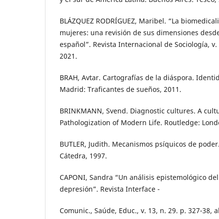
BLÁZQUEZ RODRÍGUEZ, Maribel. “La biomedicaliza
mujeres: una revisión de sus dimensiones desde
español”. Revista Internacional de Sociología, v. 7
2021.
BRAH, Avtar. Cartografías de la diáspora. Identi
Madrid: Traficantes de sueños, 2011.
BRINKMANN, Svend. Diagnostic cultures. A cultu
Pathologization of Modern Life. Routledge: Lon
BUTLER, Judith. Mecanismos psíquicos de poder.
Cátedra, 1997.
CAPONI, Sandra “Un análisis epistemológico del
depresión”. Revista Interface -
Comunic., Saúde, Educ., v. 13, n. 29. p. 327-38, 