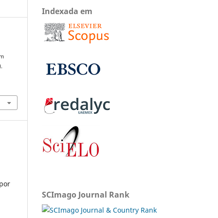
Indexada em
um
).
 por
SCImago Journal Rank