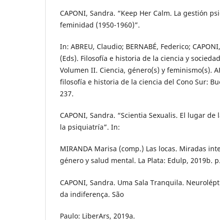
CAPONI, Sandra. “Keep Her Calm. La gestión psi
feminidad (1950-1960)”.
In: ABREU, Claudio; BERNABÉ, Federico; CAPONI,
(Eds). Filosofía e historia de la ciencia y socied
Volumen II. Ciencia, género(s) y feminismo(s). A
filosofía e historia de la ciencia del Cono Sur: B
237.
CAPONI, Sandra. “Scientia Sexualis. El lugar de l
la psiquiatría”. In:
MIRANDA Marisa (comp.) Las locas. Miradas inte
género y salud mental. La Plata: Edulp, 2019b. p
CAPONI, Sandra. Uma Sala Tranquila. Neurolépti
da indiferença. São
Paulo: LiberArs, 2019a.