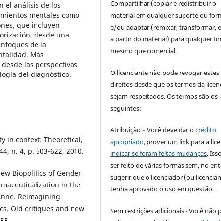
Compartilhar (copiar e redistribuir o
el análisis de los
cimientos mentales como
material em qualquer suporte ou for
ones, que incluyen
e/ou adaptar (remixar, transformar, e 
orización, desde una
a partir do material) para qualquer fi
enfoques de la
mesmo que comercial.
ntalidad. Más
 desde las perspectivas
O licenciante não pode revogar estes
logía del diagnóstico.
direitos desde que os termos da licen
sejam respeitados. Os termos são os
seguintes:
Atribuição – Você deve dar o
crédito
 in context: Theoretical,
apropriado
, prover um link para a lic
4, n. 4, p. 603-622, 2010.
indicar se foram feitas mudanças
. Is
ser feito de várias formas sem, no ent
 Biopolitics of Gender
sugerir que o licenciador (ou licencian
maceuticalization in the
tenha aprovado o uso em questão.
 Anne. Reimagining
cs. Old critiques and new
Sem restrições adicionais - Você não 
55.