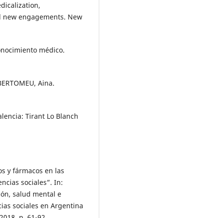
icalization,
and new engagements. New
conocimiento médico.
 BERTOMEU, Aina.
lencia: Tirant Lo Blanch
os y fármacos en las
ncias sociales”. In:
ión, salud mental e
cias sociales en Argentina
2018. p. 61-92.