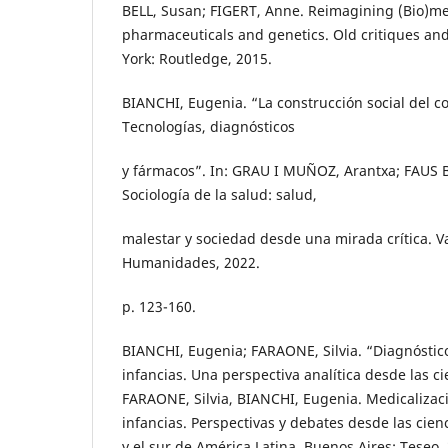
BELL, Susan; FIGERT, Anne. Reimagining (Bio)med
pharmaceuticals and genetics. Old critiques 
York: Routledge, 2015.
BIANCHI, Eugenia. “La construcción social del 
Tecnologías, diagnósticos
y fármacos”. In: GRAU I MUÑOZ, Arantxa; FAUS
Sociología de la salud: salud,
malestar y sociedad desde una mirada crítica. Va
Humanidades, 2022.
p. 123-160.
BIANCHI, Eugenia; FARAONE, Silvia. “Diagnóstic
infancias. Una perspectiva analítica desde las cie
FARAONE, Silvia, BIANCHI, Eugenia. Medicalizac
infancias. Perspectivas y debates desde las cien
y el sur de América Latina. Buenos Aires: Teseo, 