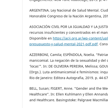
ARGENTINA. Ley Nacional de Salud Mental. Ciud
Honorable Congreso de la Nación Argentina, 20
ASOCIACIÓN CIVIL POR LA IGUALDAD Y LA JUSTICI
recursos insuficientes y concentrados en el mani
Disponible en
https://acij.org.ar/wp-content/u
presupuesto-y-salud-mental-2021-pdf.pdf
. Cons
AZZERBONI, Camila; ESPÍNDOLA, Noelia. “Patriar
manicomial. La negación de la sexualidad y del 
‘locas’”. In: DE OLIVEIRA PEREIRA, Melissa; GO
(Orgs.). Luta antimanicomial e feminismos: inqui
Rio de Janeiro: Editora Autografia, 2019. p. 44-67
BELL, Susan; FIGERT, Anne. “Gender and the Med
Healthcare”. In: Ellen Kuhlmann y Ellen Annand
and Healthcare. Basingstoke: Palgrave Macmillan