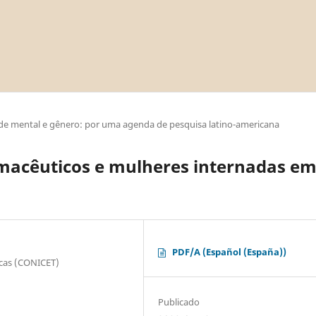
úde mental e gênero: por uma agenda de pesquisa latino-americana
rmacêuticos e mulheres internadas e
PDF/A (Español (España))
icas (CONICET)
Publicado