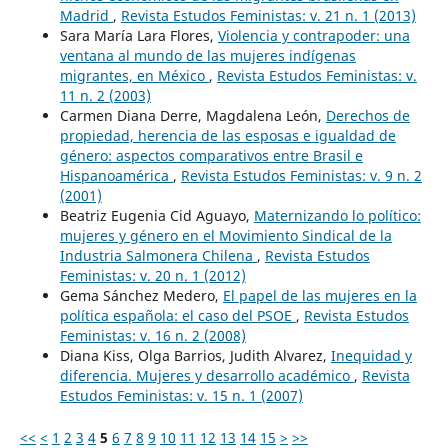
Madrid
,
Revista Estudos Feministas: v. 21 n. 1 (2013)
Sara María Lara Flores,
Violencia y contrapoder: una
ventana al mundo de las mujeres indígenas
migrantes, en México
,
Revista Estudos Feministas: v.
11 n. 2 (2003)
Carmen Diana Derre, Magdalena León,
Derechos de
propiedad, herencia de las esposas e igualdad de
género: aspectos comparativos entre Brasil e
Hispanoamérica
,
Revista Estudos Feministas: v. 9 n. 2
(2001)
Beatriz Eugenia Cid Aguayo,
Maternizando lo político:
mujeres y género en el Movimiento Sindical de la
Industria Salmonera Chilena
,
Revista Estudos
Feministas: v. 20 n. 1 (2012)
Gema Sánchez Medero,
El papel de las mujeres en la
política española: el caso del PSOE
,
Revista Estudos
Feministas: v. 16 n. 2 (2008)
Diana Kiss, Olga Barrios, Judith Alvarez,
Inequidad y
diferencia. Mujeres y desarrollo académico
,
Revista
Estudos Feministas: v. 15 n. 1 (2007)
<<
<
1
2
3
4
5
6
7
8
9
10
11
12
13
14
15
>
>>