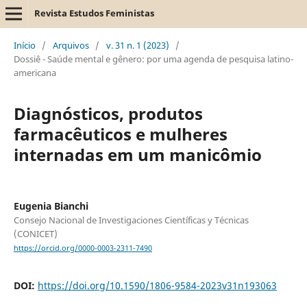
Revista Estudos Feministas
Início
/
Arquivos
/
v. 31 n. 1 (2023)
/
Dossiê - Saúde mental e gênero: por uma agenda de pesquisa latino-
americana
Diagnósticos, produtos
farmacêuticos e mulheres
internadas em um manicômio
Eugenia Bianchi
Consejo Nacional de Investigaciones Científicas y Técnicas
(CONICET)
https://orcid.org/0000-0003-2311-7490
DOI:
https://doi.org/10.1590/1806-9584-2023v31n193063