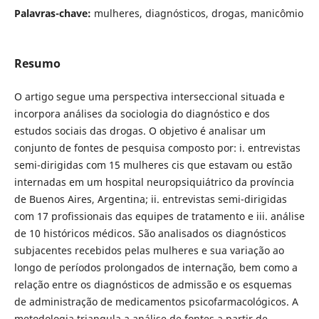
Palavras-chave:
mulheres, diagnósticos, drogas, manicômio
Resumo
O artigo segue uma perspectiva interseccional situada e
incorpora análises da sociologia do diagnóstico e dos
estudos sociais das drogas. O objetivo é analisar um
conjunto de fontes de pesquisa composto por: i. entrevistas
semi-dirigidas com 15 mulheres cis que estavam ou estão
internadas em um hospital neuropsiquiátrico da província
de Buenos Aires, Argentina; ii. entrevistas semi-dirigidas
com 17 profissionais das equipes de tratamento e iii. análise
de 10 históricos médicos. São analisados os diagnósticos
subjacentes recebidos pelas mulheres e sua variação ao
longo de períodos prolongados de internação, bem como a
relação entre os diagnósticos de admissão e os esquemas
de administração de medicamentos psicofarmacológicos. A
metodologia triangula a análise de fontes a partir de