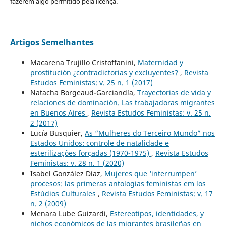
fazerem algo permitido pela licença.
Artigos Semelhantes
Macarena Trujillo Cristoffanini,
Maternidad y
prostitución ¿contradictorias y excluyentes?
,
Revista
Estudos Feministas: v. 25 n. 1 (2017)
Natacha Borgeaud-Garciandía,
Trayectorias de vida y
relaciones de dominación. Las trabajadoras migrantes
en Buenos Aires
,
Revista Estudos Feministas: v. 25 n.
2 (2017)
Lucía Busquier,
As “Mulheres do Terceiro Mundo” nos
Estados Unidos: controle de natalidade e
esterilizações forçadas (1970-1975)
,
Revista Estudos
Feministas: v. 28 n. 1 (2020)
Isabel González Díaz,
Mujeres que ‘interrumpen’
procesos: las primeras antologias feministas em los
Estúdios Culturales
,
Revista Estudos Feministas: v. 17
n. 2 (2009)
Menara Lube Guizardi,
Estereotipos, identidades, y
nichos económicos de las migrantes brasileñas en