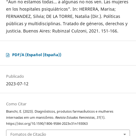
“Aun no estamos todas… a algunas no nos ven. Las mujeres
en los hospitales psiquiátricos”. In: HERRERA, Marisa;
FERNANDEZ, Silvia; DE LA TORRE, Natalia (Dir.). Políticas
públicas y multidisciplinas. Tratado de géneros, derechos y
justicia. Buenos Aires: Rubinzal Culzoni, 2021. 151-166.
PDF/A (Español (España))
Publicado
2023-07-12
Como Citar
Bianchi, E. (2023). Diagnósticos, produtos farmacêuticos e mulheres
internadas em um manicômio.
Revista Estudos Feministas
,
31
(1).
https://doi.org/10.1590/1806-9584-2023v31n193063
Fomatos de Citação