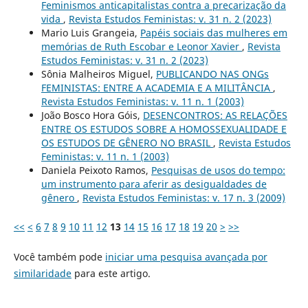
Feminismos anticapitalistas contra a precarização da
vida
,
Revista Estudos Feministas: v. 31 n. 2 (2023)
Mario Luis Grangeia,
Papéis sociais das mulheres em
memórias de Ruth Escobar e Leonor Xavier
,
Revista
Estudos Feministas: v. 31 n. 2 (2023)
Sônia Malheiros Miguel,
PUBLICANDO NAS ONGs
FEMINISTAS: ENTRE A ACADEMIA E A MILITÂNCIA
,
Revista Estudos Feministas: v. 11 n. 1 (2003)
João Bosco Hora Góis,
DESENCONTROS: AS RELAÇÕES
ENTRE OS ESTUDOS SOBRE A HOMOSSEXUALIDADE E
OS ESTUDOS DE GÊNERO NO BRASIL
,
Revista Estudos
Feministas: v. 11 n. 1 (2003)
Daniela Peixoto Ramos,
Pesquisas de usos do tempo:
um instrumento para aferir as desigualdades de
gênero
,
Revista Estudos Feministas: v. 17 n. 3 (2009)
<<
<
6
7
8
9
10
11
12
13
14
15
16
17
18
19
20
>
>>
Você também pode
iniciar uma pesquisa avançada por
similaridade
para este artigo.