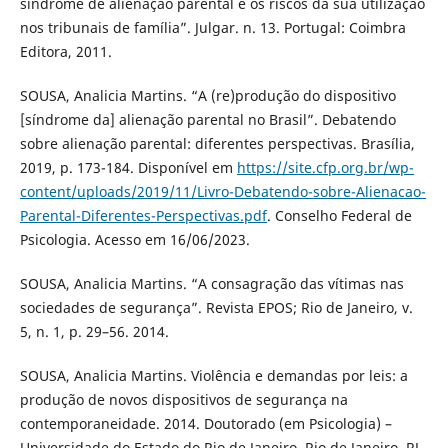
síndrome de alienação parental e os riscos da sua utilização
nos tribunais de família”. Julgar. n. 13. Portugal: Coimbra
Editora, 2011.
SOUSA, Analicia Martins. “A (re)produção do dispositivo
[síndrome da] alienação parental no Brasil”. Debatendo
sobre alienação parental: diferentes perspectivas. Brasília,
2019, p. 173-184. Disponível em
https://site.cfp.org.br/wp-
content/uploads/2019/11/Livro-Debatendo-sobre-Alienacao-
Parental-Diferentes-Perspectivas.pdf
. Conselho Federal de
Psicologia. Acesso em 16/06/2023.
SOUSA, Analicia Martins. “A consagração das vítimas nas
sociedades de segurança”. Revista EPOS; Rio de Janeiro, v.
5, n. 1, p. 29–56. 2014.
SOUSA, Analicia Martins. Violência e demandas por leis: a
produção de novos dispositivos de segurança na
contemporaneidade. 2014. Doutorado (em Psicologia) –
Universidade do Estado do Rio de Janeiro, Rio de Janeiro, RJ,