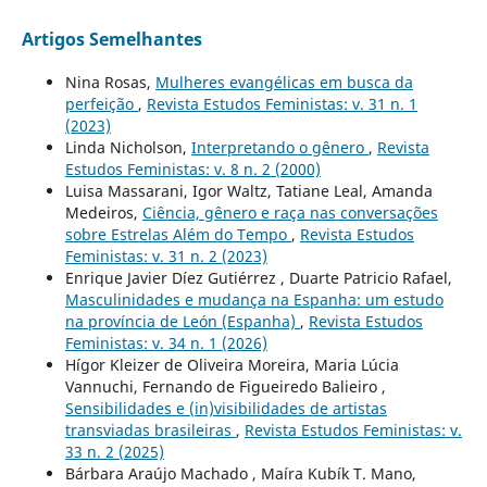
Artigos Semelhantes
Nina Rosas,
Mulheres evangélicas em busca da
perfeição
,
Revista Estudos Feministas: v. 31 n. 1
(2023)
Linda Nicholson,
Interpretando o gênero
,
Revista
Estudos Feministas: v. 8 n. 2 (2000)
Luisa Massarani, Igor Waltz, Tatiane Leal, Amanda
Medeiros,
Ciência, gênero e raça nas conversações
sobre Estrelas Além do Tempo
,
Revista Estudos
Feministas: v. 31 n. 2 (2023)
Enrique Javier Díez Gutiérrez , Duarte Patricio Rafael,
Masculinidades e mudança na Espanha: um estudo
na província de León (Espanha)
,
Revista Estudos
Feministas: v. 34 n. 1 (2026)
Hígor Kleizer de Oliveira Moreira, Maria Lúcia
Vannuchi, Fernando de Figueiredo Balieiro ,
Sensibilidades e (in)visibilidades de artistas
transviadas brasileiras
,
Revista Estudos Feministas: v.
33 n. 2 (2025)
Bárbara Araújo Machado , Maíra Kubík T. Mano,