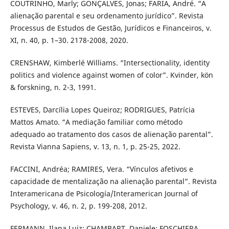
COUTRINHO, Marly; GONÇALVES, Jonas; FARIA, André. “A
alienação parental e seu ordenamento jurídico”. Revista
Processus de Estudos de Gestão, Jurídicos e Financeiros, v.
XI, n. 40, p. 1–30. 2178-2008, 2020.
CRENSHAW, Kimberlé Williams. “Intersectionality, identity
politics and violence against women of color”. Kvinder, kön
& forskning, n. 2-3, 1991.
ESTEVES, Darcília Lopes Queiroz; RODRIGUES, Patrícia
Mattos Amato. “A mediação familiar como método
adequado ao tratamento dos casos de alienação parental”.
Revista Vianna Sapiens, v. 13, n. 1, p. 25-25, 2022.
FACCINI, Andréa; RAMIRES, Vera. “Vínculos afetivos e
capacidade de mentalização na alienação parental”. Revista
Interamericana de Psicología/Interamerican Journal of
Psychology, v. 46, n. 2, p. 199-208, 2012.
FERMANN, Ilana Luiz; CHAMBART, Daniele; FOSCHIERA,