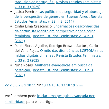
traduzido ao português
,
Revista Estudos Feministas:
v. 33 n. 3 (2025)
Jesica Pereiro,
Las políticas de seguridad y el abordaje
de la perspectiva de género en Buenos Aires
,
Revista
Estudos Feministas: v. 22 n. 2 (2014)
Cintia Lima Crescêncio,
Encarnações desconhecidas
da cartunista Mariza em perspectiva genealógica
feminista
,
Revista Estudos Feministas: v. 34 n. 1
(2026)
Paula Flores Aguilar, Rodrigo Browne Sartori, Carlos
del Valle Rojas,
O mito das dissidências LGBTQIA+ nas
mídias digitais chilenas
,
Revista Estudos Feministas:
v. 33 n. 2 (2025)
Nina Rosas,
Mulheres evangélicas em busca da
perfeição
,
Revista Estudos Feministas: v. 31 n. 1
(2023)
<<
<
5
6
7
8
9
10
11
12
13
14
15
16
17
18
19
>
>>
Você também pode
iniciar uma pesquisa avançada por
similaridade
para este artigo.