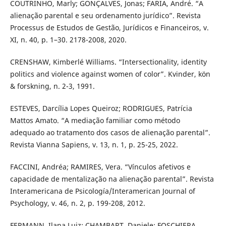
COUTRINHO, Marly; GONÇALVES, Jonas; FARIA, André. “A
alienação parental e seu ordenamento jurídico”. Revista
Processus de Estudos de Gestão, Jurídicos e Financeiros, v.
XI, n. 40, p. 1–30. 2178-2008, 2020.
CRENSHAW, Kimberlé Williams. “Intersectionality, identity
politics and violence against women of color”. Kvinder, kön
& forskning, n. 2-3, 1991.
ESTEVES, Darcília Lopes Queiroz; RODRIGUES, Patrícia
Mattos Amato. “A mediação familiar como método
adequado ao tratamento dos casos de alienação parental”.
Revista Vianna Sapiens, v. 13, n. 1, p. 25-25, 2022.
FACCINI, Andréa; RAMIRES, Vera. “Vínculos afetivos e
capacidade de mentalização na alienação parental”. Revista
Interamericana de Psicología/Interamerican Journal of
Psychology, v. 46, n. 2, p. 199-208, 2012.
FERMANN, Ilana Luiz; CHAMBART, Daniele; FOSCHIERA,