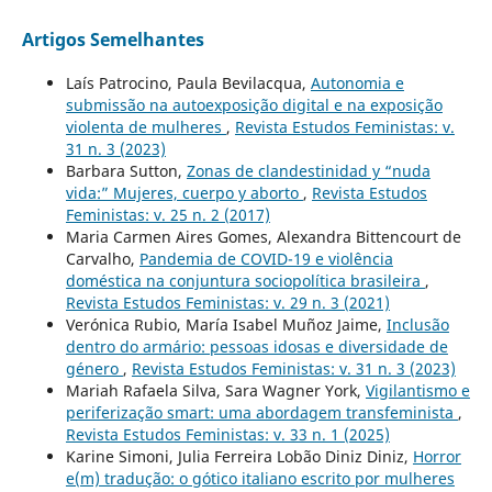
Artigos Semelhantes
Laís Patrocino, Paula Bevilacqua,
Autonomia e
submissão na autoexposição digital e na exposição
violenta de mulheres
,
Revista Estudos Feministas: v.
31 n. 3 (2023)
Barbara Sutton,
Zonas de clandestinidad y “nuda
vida:” Mujeres, cuerpo y aborto
,
Revista Estudos
Feministas: v. 25 n. 2 (2017)
Maria Carmen Aires Gomes, Alexandra Bittencourt de
Carvalho,
Pandemia de COVID-19 e violência
doméstica na conjuntura sociopolítica brasileira
,
Revista Estudos Feministas: v. 29 n. 3 (2021)
Verónica Rubio, María Isabel Muñoz Jaime,
Inclusão
dentro do armário: pessoas idosas e diversidade de
género
,
Revista Estudos Feministas: v. 31 n. 3 (2023)
Mariah Rafaela Silva, Sara Wagner York,
Vigilantismo e
periferização smart: uma abordagem transfeminista
,
Revista Estudos Feministas: v. 33 n. 1 (2025)
Karine Simoni, Julia Ferreira Lobão Diniz Diniz,
Horror
e(m) tradução: o gótico italiano escrito por mulheres