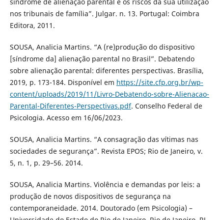
síndrome de alienação parental e os riscos da sua utilização
nos tribunais de família”. Julgar. n. 13. Portugal: Coimbra
Editora, 2011.
SOUSA, Analicia Martins. “A (re)produção do dispositivo
[síndrome da] alienação parental no Brasil”. Debatendo
sobre alienação parental: diferentes perspectivas. Brasília,
2019, p. 173-184. Disponível em
https://site.cfp.org.br/wp-
content/uploads/2019/11/Livro-Debatendo-sobre-Alienacao-
Parental-Diferentes-Perspectivas.pdf
. Conselho Federal de
Psicologia. Acesso em 16/06/2023.
SOUSA, Analicia Martins. “A consagração das vítimas nas
sociedades de segurança”. Revista EPOS; Rio de Janeiro, v.
5, n. 1, p. 29–56. 2014.
SOUSA, Analicia Martins. Violência e demandas por leis: a
produção de novos dispositivos de segurança na
contemporaneidade. 2014. Doutorado (em Psicologia) –
Universidade do Estado do Rio de Janeiro, Rio de Janeiro, RJ,