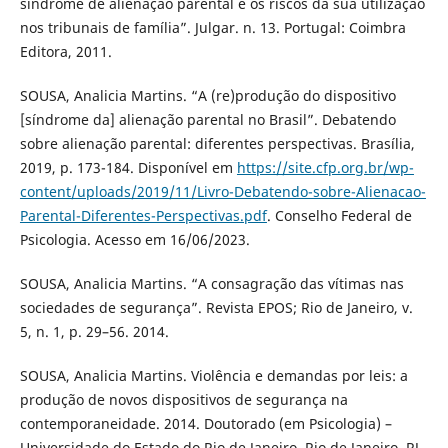
síndrome de alienação parental e os riscos da sua utilização
nos tribunais de família”. Julgar. n. 13. Portugal: Coimbra
Editora, 2011.
SOUSA, Analicia Martins. “A (re)produção do dispositivo
[síndrome da] alienação parental no Brasil”. Debatendo
sobre alienação parental: diferentes perspectivas. Brasília,
2019, p. 173-184. Disponível em
https://site.cfp.org.br/wp-
content/uploads/2019/11/Livro-Debatendo-sobre-Alienacao-
Parental-Diferentes-Perspectivas.pdf
. Conselho Federal de
Psicologia. Acesso em 16/06/2023.
SOUSA, Analicia Martins. “A consagração das vítimas nas
sociedades de segurança”. Revista EPOS; Rio de Janeiro, v.
5, n. 1, p. 29–56. 2014.
SOUSA, Analicia Martins. Violência e demandas por leis: a
produção de novos dispositivos de segurança na
contemporaneidade. 2014. Doutorado (em Psicologia) –
Universidade do Estado do Rio de Janeiro, Rio de Janeiro, RJ,