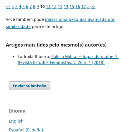
<<
<
3
4
5
6
7
8
9
10
11
12
13
14
15
16
17
>
>>
Você também pode
iniciar uma pesquisa avançada por
similaridade
para este artigo.
Artigos mais lidos pelo mesmo(s) autor(es)
Ludmila Ribeiro,
Polícia Militar é lugar de mulher?
,
Revista Estudos Feministas: v. 26 n. 1 (2018)
Enviar Submissão
Idioma
English
Español (España)