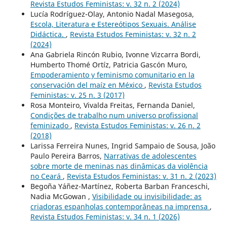
Revista Estudos Feministas: v. 32 n. 2 (2024)
Lucía Rodríguez-Olay, Antonio Nadal Masegosa,
Escola, Literatura e Estereótipos Sexuais. Análise
Didáctica.
,
Revista Estudos Feministas: v. 32 n. 2
(2024)
Ana Gabriela Rincón Rubio, Ivonne Vizcarra Bordi,
Humberto Thomé Ortíz, Patricia Gascón Muro,
Empoderamiento y feminismo comunitario en la
conservación del maíz en México
,
Revista Estudos
Feministas: v. 25 n. 3 (2017)
Rosa Monteiro, Vivalda Freitas, Fernanda Daniel,
Condições de trabalho num universo profissional
feminizado
,
Revista Estudos Feministas: v. 26 n. 2
(2018)
Larissa Ferreira Nunes, Ingrid Sampaio de Sousa, João
Paulo Pereira Barros,
Narrativas de adolescentes
sobre morte de meninas nas dinâmicas da violência
no Ceará
,
Revista Estudos Feministas: v. 31 n. 2 (2023)
Begoña Yáñez-Martínez, Roberta Barban Franceschi,
Nadia McGowan ,
Visibilidade ou invisibilidade: as
criadoras espanholas contemporâneas na imprensa
,
Revista Estudos Feministas: v. 34 n. 1 (2026)