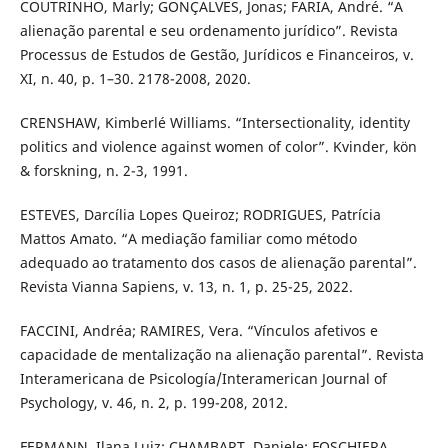
COUTRINHO, Marly; GONÇALVES, Jonas; FARIA, André. “A
alienação parental e seu ordenamento jurídico”. Revista
Processus de Estudos de Gestão, Jurídicos e Financeiros, v.
XI, n. 40, p. 1–30. 2178-2008, 2020.
CRENSHAW, Kimberlé Williams. “Intersectionality, identity
politics and violence against women of color”. Kvinder, kön
& forskning, n. 2-3, 1991.
ESTEVES, Darcília Lopes Queiroz; RODRIGUES, Patrícia
Mattos Amato. “A mediação familiar como método
adequado ao tratamento dos casos de alienação parental”.
Revista Vianna Sapiens, v. 13, n. 1, p. 25-25, 2022.
FACCINI, Andréa; RAMIRES, Vera. “Vínculos afetivos e
capacidade de mentalização na alienação parental”. Revista
Interamericana de Psicología/Interamerican Journal of
Psychology, v. 46, n. 2, p. 199-208, 2012.
FERMANN, Ilana Luiz; CHAMBART, Daniele; FOSCHIERA,