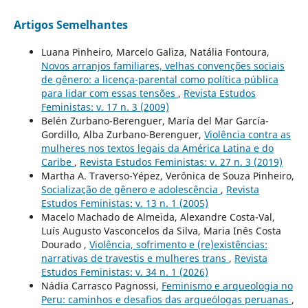
Artigos Semelhantes
Luana Pinheiro, Marcelo Galiza, Natália Fontoura,
Novos arranjos familiares, velhas convenções sociais
de gênero: a licença-parental como política pública
para lidar com essas tensões
,
Revista Estudos
Feministas: v. 17 n. 3 (2009)
Belén Zurbano-Berenguer, María del Mar García-
Gordillo, Alba Zurbano-Berenguer,
Violência contra as
mulheres nos textos legais da América Latina e do
Caribe
,
Revista Estudos Feministas: v. 27 n. 3 (2019)
Martha A. Traverso-Yépez, Verônica de Souza Pinheiro,
Socialização de gênero e adolescência
,
Revista
Estudos Feministas: v. 13 n. 1 (2005)
Macelo Machado de Almeida, Alexandre Costa-Val,
Luís Augusto Vasconcelos da Silva, Maria Inês Costa
Dourado ,
Violência, sofrimento e (re)existências:
narrativas de travestis e mulheres trans
,
Revista
Estudos Feministas: v. 34 n. 1 (2026)
Nádia Carrasco Pagnossi,
Feminismo e arqueologia no
Peru: caminhos e desafios das arqueólogas peruanas
,