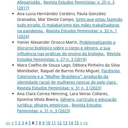
Afeganistão
,
Revista Estudos Feministas: v. 25 n. 3
(2017)
Ana Lucia Hernández Cordero, Paula González
Granados, Mar Dieste Campo,
Sinto que estou fazendo
tudo errado. O malabarismo das mães trabalhadoras
na pandemia
,
Revista Estudos Feministas: v. 32 n. 1
(2024)
Yonier Alexander Orozco Marin,
Problematizando o
discurso biológico sobre o corpo e gênero, e sua
influência nas práticas de ensino da biologia
,
Revista
Estudos Feministas: v. 27 n. 3 (2019)
Mara Coelho de Souza Lago, Débora Pinheiro da Silva
Montibeler, Raquel de Barros Pinto Miguel,
Pardismo,
Colorismo e a “Mulher Brasileira”: produção da
identidade racial de mulheres negras de pele clara
,
Revista Estudos Feministas: v. 31 n. 2 (2023)
Ana Clara Correa Henning, Lara Veiras Collares,
Eponina Vitola Boeira,
Gênero, currículo e educação
jurídica: olhares empíricos
,
Revista Estudos
Feministas: v. 31 n. 3 (2023)
<<
<
1
2
3
4
5
6
7
8
9
10
11
12
13
14
15
>
>>