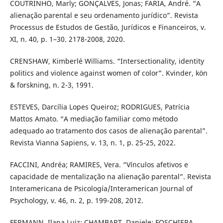
COUTRINHO, Marly; GONÇALVES, Jonas; FARIA, André. “A
alienação parental e seu ordenamento jurídico”. Revista
Processus de Estudos de Gestão, Jurídicos e Financeiros, v.
XI, n. 40, p. 1–30. 2178-2008, 2020.
CRENSHAW, Kimberlé Williams. “Intersectionality, identity
politics and violence against women of color”. Kvinder, kön
& forskning, n. 2-3, 1991.
ESTEVES, Darcília Lopes Queiroz; RODRIGUES, Patrícia
Mattos Amato. “A mediação familiar como método
adequado ao tratamento dos casos de alienação parental”.
Revista Vianna Sapiens, v. 13, n. 1, p. 25-25, 2022.
FACCINI, Andréa; RAMIRES, Vera. “Vínculos afetivos e
capacidade de mentalização na alienação parental”. Revista
Interamericana de Psicología/Interamerican Journal of
Psychology, v. 46, n. 2, p. 199-208, 2012.
FERMANN, Ilana Luiz; CHAMBART, Daniele; FOSCHIERA,