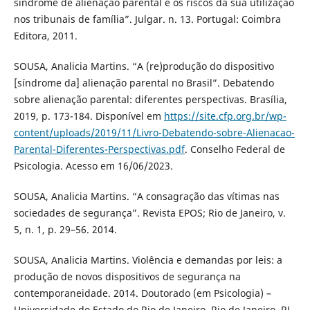
síndrome de alienação parental e os riscos da sua utilização
nos tribunais de família”. Julgar. n. 13. Portugal: Coimbra
Editora, 2011.
SOUSA, Analicia Martins. “A (re)produção do dispositivo
[síndrome da] alienação parental no Brasil”. Debatendo
sobre alienação parental: diferentes perspectivas. Brasília,
2019, p. 173-184. Disponível em
https://site.cfp.org.br/wp-
content/uploads/2019/11/Livro-Debatendo-sobre-Alienacao-
Parental-Diferentes-Perspectivas.pdf
. Conselho Federal de
Psicologia. Acesso em 16/06/2023.
SOUSA, Analicia Martins. “A consagração das vítimas nas
sociedades de segurança”. Revista EPOS; Rio de Janeiro, v.
5, n. 1, p. 29–56. 2014.
SOUSA, Analicia Martins. Violência e demandas por leis: a
produção de novos dispositivos de segurança na
contemporaneidade. 2014. Doutorado (em Psicologia) –
Universidade do Estado do Rio de Janeiro, Rio de Janeiro, RJ,