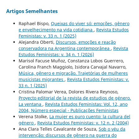
Artigos Semelhantes
Raphael Bispo,
Queixas do viver só: emoções, gênero
e envelhecimento na vida cotidiana
,
Revista Estudos
Feministas: v. 33 n. 1 (2025)
Alejandra Oberti,
Discursos, emoções e reação
conservadora na Argentina contemporânea
,
Revista
Estudos Feministas: v. 34 n. 1 (2026)
Marisol Facuse Muñoz, Constanza Lobos Guerrero,
Carolina Franch Maggiolo, Isidora Carvajal Navarro,
Música, gênero e migração. Trajetórias de mulheres
musicistas migrantes
,
Revista Estudos Feministas: v.
33 n. 1 (2025)
Cristina Palomar Verea, Dolores Rivera Reynoso,
Proyecto editorial de la revista de estudios de género.
La ventana
,
Revista Estudos Feministas: Vol. 12, ano
2004, Número especial - Publicações Feministas
Verena Stolke,
La mujer es puro cuento: la cultura del
género
,
Revista Estudos Feministas: v. 12 n. 2 (2004)
Ana Clara Telles Cavalcante de Souza,
Sob o véu da
intervenção: discursos de gênero na guerra do