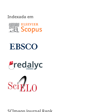
Indexada em
SCImago Journal Rank