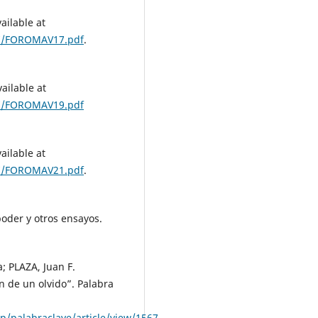
ailable at
07/FOROMAV17.pdf
.
ailable at
07/FOROMAV19.pdf
ailable at
07/FOROMAV21.pdf
.
oder y otros ensayos.
 PLAZA, Juan F.
ón de un olvido”. Palabra
p/palabraclave/article/view/1567