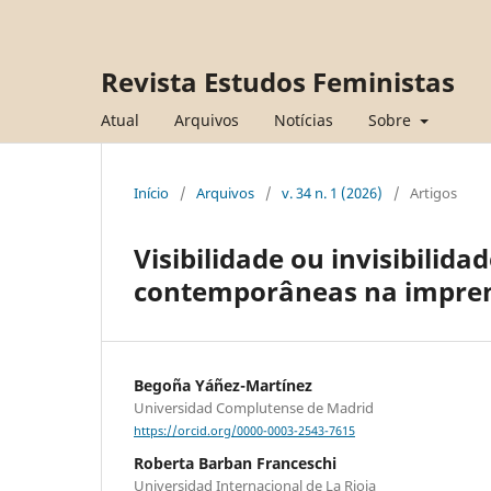
Revista Estudos Feministas
Atual
Arquivos
Notícias
Sobre
Início
/
Arquivos
/
v. 34 n. 1 (2026)
/
Artigos
Visibilidade ou invisibilid
contemporâneas na impre
Begoña Yáñez-Martínez
Universidad Complutense de Madrid
https://orcid.org/0000-0003-2543-7615
Roberta Barban Franceschi
Universidad Internacional de La Rioja