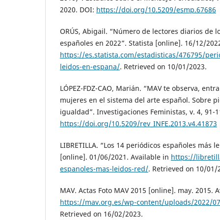
2020. DOI:
https://doi.org/10.5209/esmp.67686
ORÚS, Abigail. “Número de lectores diarios de lo
españoles en 2022”. Statista [online]. 16/12/2022
https://es.statista.com/estadisticas/476795/peri
leidos-en-espana/
. Retrieved on 10/01/2023.
LÓPEZ-FDZ-CAO, Marián. “MAV te observa, entra
mujeres en el sistema del arte español. Sobre pi
igualdad”. Investigaciones Feministas, v. 4, 91-11
https://doi.org/10.5209/rev_INFE.2013.v4.41873
LIBRETILLA. “Los 14 periódicos españoles más leíd
[online]. 01/06/2021. Available in
https://libreti
espanoles-mas-leidos-red/
. Retrieved on 10/01/
MAV. Actas Foto MAV 2015 [online]. may. 2015. A
https://mav.org.es/wp-content/uploads/2022/
Retrieved on 16/02/2023.