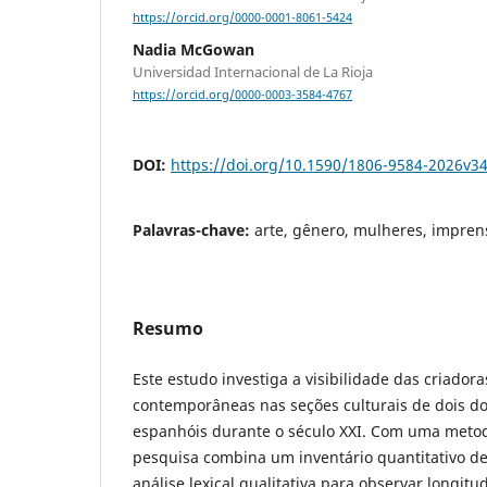
https://orcid.org/0000-0001-8061-5424
Nadia McGowan
Universidad Internacional de La Rioja
https://orcid.org/0000-0003-3584-4767
DOI:
https://doi.org/10.1590/1806-9584-2026v3
Palavras-chave:
arte, gênero, mulheres, imprens
Resumo
Este estudo investiga a visibilidade das criador
contemporâneas nas seções culturais de dois dos
espanhóis durante o século XXI. Com uma metod
pesquisa combina um inventário quantitativo 
análise lexical qualitativa para observar longit