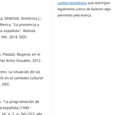
caráter tecnológico
que restrinjam
legalmente outros de fazerem algo
permitido pela licença.
a; SEMOVA, Dimitrina J.;
ónica. “La presencia y
sa española”. Revista
 feb. 2014. DOI:
 Piedad. Mujeres en el
as Artes Visuales, 2012.
mo. La situación de las
XI en el contexto cultural
. DOI:
 “La programación de
ta española (1990 -
 26, n. 2, p. 541-553, abr.