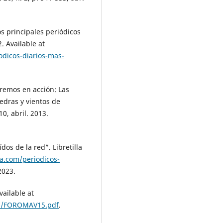
s principales periódicos
. Available at
odicos-diarios-mas-
remos en acción: Las
edras y vientos de
0, abril. 2013.
os de la red”. Libretilla
lla.com/periodicos-
2023.
vailable at
07/FOROMAV15.pdf
.