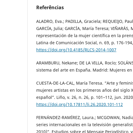
Referências
ALADRO, Eva.; PADILLA, Graciela; REQUEIJO, Paul
GARCÍA, Julia; GARCÍA, María Teresa; VIÑARÁS, M
representación de la mujer científica en la pren
Latina de Comunicación Social, n. 69, p. 176-194,
https://doi.org/10.4185/RLCS-2014-1007
ARAMBURU, Nekane; DE LA VILLA, Rocío; SOLÁNS,
sistema del arte en España. Madrid: Mujeres en l
CUESTA-DE-LA-CAL, María Teresa. “Arte y feminis
mujeres artistas en los primeros años del siglo X
español”. Liño, v. 26, n. 26, p. 101–112, jun. 2020
https://doi.org/10.17811/li.26.2020.101-112
FERNÁNDEZ-RAMÍREZ, Laura.; MCGOWAN, Nadia.
series internacionales en la televisión generalis
2010)”. Estudios sobre el Mensaje Periodístico, v.