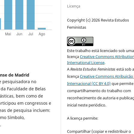
Licença
Copyright (c) 2026 Revista Estudos
Feministas
Este trabalho está licenciado sob um
licença
Creative Commons Attribution
International License
.
A
Revista Estudos Feministas
está sob 
nse de Madrid
licença
Creative Commons Atribuição 
 e pesquisadora no
Internacional (CC BY 4.0)
que permite
 da Faculdade de Belas
compartilhamento do trabalho com
lásticas, bem como de
reconhecimento de autoria e publica
articipou em congressos e
inicial neste periódico.
reas de pesquisa incluem:
omo Símbolo,
A licença permite:
.
Compartilhar (copiar e redistribuir o