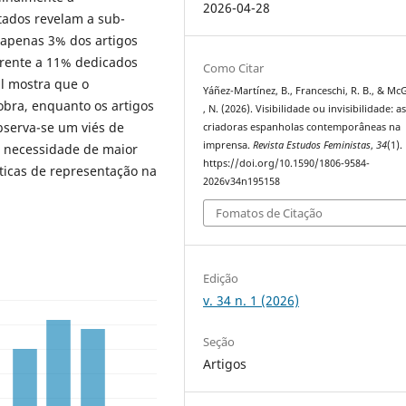
2026-04-28
tados revelam a sub-
apenas 3% dos artigos
frente a 11% dedicados
Como Citar
al mostra que o
Yáñez-Martínez, B., Franceschi, R. B., & M
bra, enquanto os artigos
, N. (2026). Visibilidade ou invisibilidade: a
bserva-se um viés de
criadoras espanholas contemporâneas na
imprensa.
Revista Estudos Feministas
,
34
(1).
a necessidade de maior
https://doi.org/10.1590/1806-9584-
ticas de representação na
2026v34n195158
Fomatos de Citação
Edição
v. 34 n. 1 (2026)
Seção
Artigos