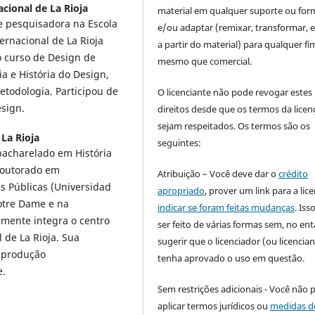
cional de La Rioja
material em qualquer suporte ou for
e pesquisadora na Escola
e/ou adaptar (remixar, transformar, e 
ernacional de La Rioja
a partir do material) para qualquer fi
 curso de Design de
mesmo que comercial.
a e História do Design,
etodologia. Participou de
O licenciante não pode revogar estes
esign.
direitos desde que os termos da licen
sejam respeitados. Os termos são os
 La Rioja
seguintes:
acharelado em História
doutorado em
Atribuição – Você deve dar o
crédito
s Públicas (Universidad
apropriado
, prover um link para a lic
otre Dame e na
indicar se foram feitas mudanças
. Is
lmente integra o centro
ser feito de várias formas sem, no ent
 de La Rioja. Sua
sugerir que o licenciador (ou licencian
a produção
tenha aprovado o uso em questão.
e.
Sem restrições adicionais - Você não 
aplicar termos jurídicos ou
medidas d