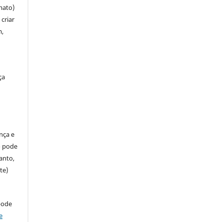
mato)
criar
m,
ça
ença e
so pode
anto,
te)
pode
e