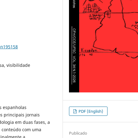
4n195158
a, visibilidade
as espanholas
PDF (English)
 principais jornais
ologia em duas fases, a
de conteúdo com uma
Publicado
udinalmente a