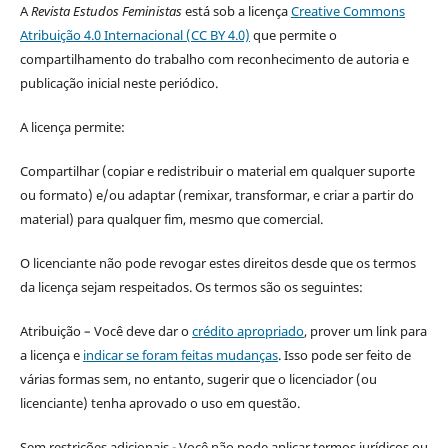
A
Revista Estudos Feministas
está sob a licença
Creative Commons
Atribuição 4.0 Internacional (CC BY 4.0)
que permite o
compartilhamento do trabalho com reconhecimento de autoria e
publicação inicial neste periódico.
A licença permite:
Compartilhar (copiar e redistribuir o material em qualquer suporte
ou formato) e/ou adaptar (remixar, transformar, e criar a partir do
material) para qualquer fim, mesmo que comercial.
O licenciante não pode revogar estes direitos desde que os termos
da licença sejam respeitados. Os termos são os seguintes:
Atribuição – Você deve dar o
crédito apropriado
, prover um link para
a licença e
indicar se foram feitas mudanças
. Isso pode ser feito de
várias formas sem, no entanto, sugerir que o licenciador (ou
licenciante) tenha aprovado o uso em questão.
Sem restrições adicionais - Você não pode aplicar termos jurídicos ou