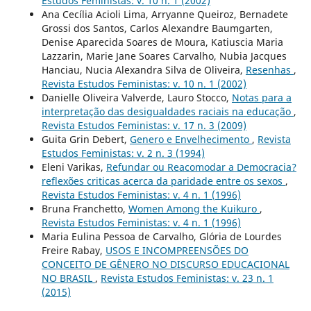
Estudos Feministas: v. 10 n. 1 (2002)
Ana Cecília Acioli Lima, Arryanne Queiroz, Bernadete
Grossi dos Santos, Carlos Alexandre Baumgarten,
Denise Aparecida Soares de Moura, Katiuscia Maria
Lazzarin, Marie Jane Soares Carvalho, Nubia Jacques
Hanciau, Nucia Alexandra Silva de Oliveira,
Resenhas
,
Revista Estudos Feministas: v. 10 n. 1 (2002)
Danielle Oliveira Valverde, Lauro Stocco,
Notas para a
interpretação das desigualdades raciais na educação
,
Revista Estudos Feministas: v. 17 n. 3 (2009)
Guita Grin Debert,
Genero e Envelhecimento
,
Revista
Estudos Feministas: v. 2 n. 3 (1994)
Eleni Varikas,
Refundar ou Reacomodar a Democracia?
reflexões criticas acerca da paridade entre os sexos
,
Revista Estudos Feministas: v. 4 n. 1 (1996)
Bruna Franchetto,
Women Among the Kuikuro
,
Revista Estudos Feministas: v. 4 n. 1 (1996)
Maria Eulina Pessoa de Carvalho, Glória de Lourdes
Freire Rabay,
USOS E INCOMPREENSÕES DO
CONCEITO DE GÊNERO NO DISCURSO EDUCACIONAL
NO BRASIL
,
Revista Estudos Feministas: v. 23 n. 1
(2015)