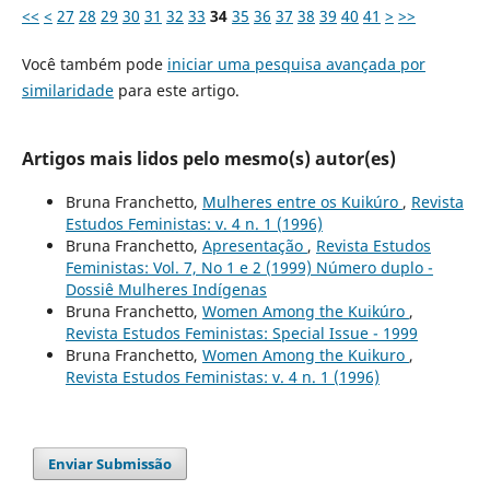
<<
<
27
28
29
30
31
32
33
34
35
36
37
38
39
40
41
>
>>
Você também pode
iniciar uma pesquisa avançada por
similaridade
para este artigo.
Artigos mais lidos pelo mesmo(s) autor(es)
Bruna Franchetto,
Mulheres entre os Kuikúro
,
Revista
Estudos Feministas: v. 4 n. 1 (1996)
Bruna Franchetto,
Apresentação
,
Revista Estudos
Feministas: Vol. 7, No 1 e 2 (1999) Número duplo -
Dossiê Mulheres Indígenas
Bruna Franchetto,
Women Among the Kuikúro
,
Revista Estudos Feministas: Special Issue - 1999
Bruna Franchetto,
Women Among the Kuikuro
,
Revista Estudos Feministas: v. 4 n. 1 (1996)
Enviar Submissão