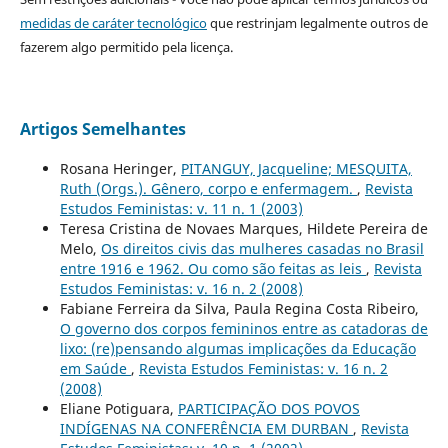
medidas de caráter tecnológico
que restrinjam legalmente outros de
fazerem algo permitido pela licença.
Artigos Semelhantes
Rosana Heringer,
PITANGUY, Jacqueline; MESQUITA,
Ruth (Orgs.). Gênero, corpo e enfermagem.
,
Revista
Estudos Feministas: v. 11 n. 1 (2003)
Teresa Cristina de Novaes Marques, Hildete Pereira de
Melo,
Os direitos civis das mulheres casadas no Brasil
entre 1916 e 1962. Ou como são feitas as leis
,
Revista
Estudos Feministas: v. 16 n. 2 (2008)
Fabiane Ferreira da Silva, Paula Regina Costa Ribeiro,
O governo dos corpos femininos entre as catadoras de
lixo: (re)pensando algumas implicações da Educação
em Saúde
,
Revista Estudos Feministas: v. 16 n. 2
(2008)
Eliane Potiguara,
PARTICIPAÇÃO DOS POVOS
INDÍGENAS NA CONFERÊNCIA EM DURBAN
,
Revista