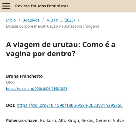
Revista Estudos Feministas
Início
/
Arquivos
/
v. 31 n. 3 (2023)
/
Dossiê Corpo e Menstruação na Amazônia Indígena
A viagem de urutau: Como é a
vagina por dentro?
Bruna Franchetto
UFRJ
https://orcid.org/0000-0001-7158-3838
DOI:
https://doi.org/10.1590/1806-9584-2023v31n395356
Palavras-chave:
Kuikuro, Alto Xingu, Sexos, Gênero, Vulva