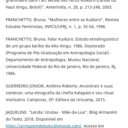
grammaire dans l’art verbal des récits Kuikuro (caribe du
Haut Xingu, Brésil)”. Ameríndia, n. 28, p. 213-248, 2003.
FRANCHETTO, Bruna. “Mulheres entre os Kuikúro”. Revista
Estudos Feministas, INFCS/UFRJ, n. 1, p. 35-54, 1996.
FRANCHETTO, Bruna. Falar Kuikúro. Estudo etnolinguístico
de um grupo karíbe do Alto Xingu. 1986. Doutorado
(Programa de Pós-Graduação em Antropologia Social) -
Departamento de Antropologia, Museu Nacional,
Universidade Federal do Rio de Janeiro, Rio de Janeiro, RJ,
1986.
GUERREIRO JÚNIOR, Antônio Roberto. Ancestrais e suas
sombras: uma etnografia da chefia Kalapalo e seu ritual
mortuário. Campinas, SP: Editora da Unicamp, 2015.
JAQUELINE. “Lenda: Urutau - Mãe-da-Lua”. Blog Armazém
do Texto, 2018. Disponível em
https://armazemdetexto.blogspot.com/
. Acesso em