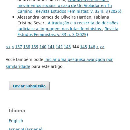
movimentos sociais: o caso de Un Violador en Tu
Camino
,
Revista Estudos Feministas: v. 33 n. 3 (2025)
Alessandra Ramos de Oliveira Harden, Fabiana
Cristina Severi,
A tradução e a reescrita de decisões
judiciais: a linguagem nas lutas feministas
,
Revista
Estudos Feministas: v. 33 n. 3 (2025)
<<
<
137
138
139
140
141
142
143
144
145
146
>
>>
Você também pode
iniciar uma pesquisa avançada por
similaridade
para este artigo.
Enviar Submissão
Idioma
English
Español (España)