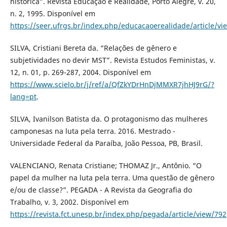
histórica”. Revista Educação e Realidade, Porto Alegre, v. 20,
n. 2, 1995. Disponível em
https://seer.ufrgs.br/index.php/educacaoerealidade/article/v
SILVA, Cristiani Bereta da. “Relações de gênero e
subjetividades no devir MST”. Revista Estudos Feministas, v.
12, n. 01, p. 269-287, 2004. Disponível em
https://www.scielo.br/j/ref/a/QfZkYDrHnDjMMXR7jhHJ9rG/?
lang=pt
.
SILVA, Ivanilson Batista da. O protagonismo das mulheres
camponesas na luta pela terra. 2016. Mestrado -
Universidade Federal da Paraíba, João Pessoa, PB, Brasil.
VALENCIANO, Renata Cristiane; THOMAZ Jr., Antônio. “O
papel da mulher na luta pela terra. Uma questão de gênero
e/ou de classe?”. PEGADA - A Revista da Geografia do
Trabalho, v. 3, 2002. Disponível em
https://revista.fct.unesp.br/index.php/pegada/article/view/792