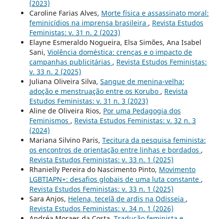
(2023)
Caroline Farias Alves,
Morte física e assassinato moral:
feminicídios na imprensa brasileira
,
Revista Estudos
Feministas: v. 31 n. 2 (2023)
Elayne Esmeraldo Nogueira, Elsa Simões, Ana Isabel
Sani,
Violência doméstica: crenças e o impacto de
campanhas publicitárias
,
Revista Estudos Feministas:
v. 33 n. 2 (2025)
Juliana Oliveira Silva,
Sangue de menina-velha:
adoção e menstruação entre os Korubo
,
Revista
Estudos Feministas: v. 31 n. 3 (2023)
Aline de Oliveira Rios,
Por uma Pedagogia dos
Feminismos
,
Revista Estudos Feministas: v. 32 n. 3
(2024)
Mariana Silvino Paris,
Tecitura da pesquisa feminista:
os encontros de orientação entre linhas e bordados
,
Revista Estudos Feministas: v. 33 n. 1 (2025)
Rhanielly Pereira do Nascimento Pinto,
Movimento
LGBTIAPN+: desafios globais de uma luta constante
,
Revista Estudos Feministas: v. 33 n. 1 (2025)
Sara Anjos,
Helena, tecelã de ardis na Odisseia
,
Revista Estudos Feministas: v. 34 n. 1 (2026)
Andréa Moraes da Costa,
Tradução feminista e