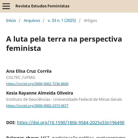
Revista Estudos Feministas
Início
/
Arquivos
/
v. 33 n. 1 (2025)
/
Artigos
A luta pela terra na perspectiva
feminista
Ana Elisa Cruz Corrêa
COLTEC /UFMG
https://orcid.org/0000-0002-7236-8600
Kesia Rayanne Almeida Oliveira
Instituto de Geociências - Universidade Federal de Minas Gerais
https://orcid.org/0000-0002-2373-0677
DOI:
https://doi.org/10.1590/1806-9584-2025v33n196490
Palavras-chave:
MST, participação política, protagonismo