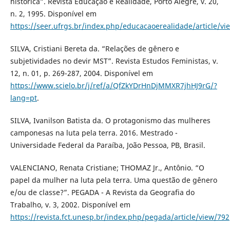
histórica”. Revista Educação e Realidade, Porto Alegre, v. 20,
n. 2, 1995. Disponível em
https://seer.ufrgs.br/index.php/educacaoerealidade/article/v
SILVA, Cristiani Bereta da. “Relações de gênero e
subjetividades no devir MST”. Revista Estudos Feministas, v.
12, n. 01, p. 269-287, 2004. Disponível em
https://www.scielo.br/j/ref/a/QfZkYDrHnDjMMXR7jhHJ9rG/?
lang=pt
.
SILVA, Ivanilson Batista da. O protagonismo das mulheres
camponesas na luta pela terra. 2016. Mestrado -
Universidade Federal da Paraíba, João Pessoa, PB, Brasil.
VALENCIANO, Renata Cristiane; THOMAZ Jr., Antônio. “O
papel da mulher na luta pela terra. Uma questão de gênero
e/ou de classe?”. PEGADA - A Revista da Geografia do
Trabalho, v. 3, 2002. Disponível em
https://revista.fct.unesp.br/index.php/pegada/article/view/792