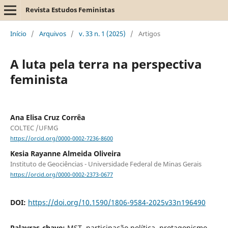
Revista Estudos Feministas
Início
/
Arquivos
/
v. 33 n. 1 (2025)
/
Artigos
A luta pela terra na perspectiva
feminista
Ana Elisa Cruz Corrêa
COLTEC /UFMG
https://orcid.org/0000-0002-7236-8600
Kesia Rayanne Almeida Oliveira
Instituto de Geociências - Universidade Federal de Minas Gerais
https://orcid.org/0000-0002-2373-0677
DOI:
https://doi.org/10.1590/1806-9584-2025v33n196490
Palavras-chave:
MST, participação política, protagonismo