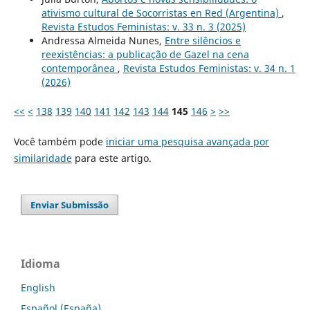
ativismo cultural de Socorristas en Red (Argentina)
,
Revista Estudos Feministas: v. 33 n. 3 (2025)
Andressa Almeida Nunes,
Entre silêncios e
reexistências: a publicação de Gazel na cena
contemporânea
,
Revista Estudos Feministas: v. 34 n. 1
(2026)
<<
<
138
139
140
141
142
143
144
145
146
>
>>
Você também pode
iniciar uma pesquisa avançada por
similaridade
para este artigo.
Enviar Submissão
Idioma
English
Español (España)