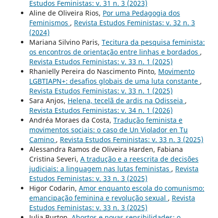
Estudos Feministas: v. 31 n. 3 (2023)
Aline de Oliveira Rios,
Por uma Pedagogia dos
Feminismos
,
Revista Estudos Feministas: v. 32 n. 3
(2024)
Mariana Silvino Paris,
Tecitura da pesquisa feminista:
os encontros de orientação entre linhas e bordados
,
Revista Estudos Feministas: v. 33 n. 1 (2025)
Rhanielly Pereira do Nascimento Pinto,
Movimento
LGBTIAPN+: desafios globais de uma luta constante
,
Revista Estudos Feministas: v. 33 n. 1 (2025)
Sara Anjos,
Helena, tecelã de ardis na Odisseia
,
Revista Estudos Feministas: v. 34 n. 1 (2026)
Andréa Moraes da Costa,
Tradução feminista e
movimentos sociais: o caso de Un Violador en Tu
Camino
,
Revista Estudos Feministas: v. 33 n. 3 (2025)
Alessandra Ramos de Oliveira Harden, Fabiana
Cristina Severi,
A tradução e a reescrita de decisões
judiciais: a linguagem nas lutas feministas
,
Revista
Estudos Feministas: v. 33 n. 3 (2025)
Higor Codarin,
Amor enquanto escola do comunismo:
emancipação feminina e revolução sexual
,
Revista
Estudos Feministas: v. 33 n. 3 (2025)
Julia Burton,
Abortos e novas sensibilidades: o