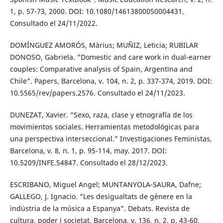
1, p. 57-73, 2000. DOI: 10.1080/14613800050004431.
Consultado el 24/11/2022.
DOMÍNGUEZ AMORÓS, Màrius; MUÑIZ, Leticia; RUBILAR
DONOSO, Gabriela. "Domestic and care work in dual-earner
couples: Comparative analysis of Spain, Argentina and
Chile". Papers, Barcelona, v. 104, n. 2, p. 337-374, 2019. DOI:
10.5565/rev/papers.2576. Consultado el 24/11/2023.
DUNEZAT, Xavier. “Sexo, raza, clase y etnografía de los
movimientos sociales. Herramientas metodológicas para
una perspectiva interseccional.” Investigaciones Feministas,
Barcelona, v. 8, n. 1, p. 95-114, may. 2017. DOI:
10.5209/INFE.54847. Consultado el 28/12/2023.
ESCRIBANO, Miguel Angel; MUNTANYOLA-SAURA, Dafne;
GALLEGO, J. Ignacio. “Les desigualtats de gènere en la
indústria de la música a Espanya”. Debats. Revista de
cultura, poder i societat, Barcelona, v. 136, n. 2, p. 43-60.