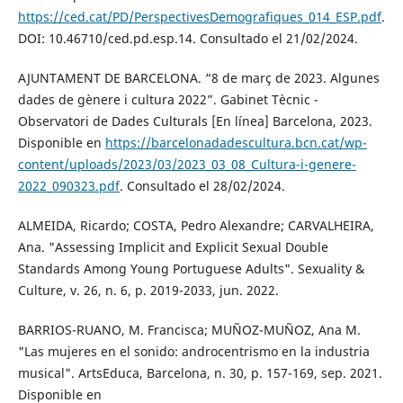
https://ced.cat/PD/PerspectivesDemografiques_014_ESP.pdf
.
DOI: 10.46710/ced.pd.esp.14. Consultado el 21/02/2024.
AJUNTAMENT DE BARCELONA. “8 de març de 2023. Algunes
dades de gènere i cultura 2022”. Gabinet Tècnic -
Observatori de Dades Culturals [En línea] Barcelona, 2023.
Disponible en
https://barcelonadadescultura.bcn.cat/wp-
content/uploads/2023/03/2023_03_08_Cultura-i-genere-
2022_090323.pdf
. Consultado el 28/02/2024.
ALMEIDA, Ricardo; COSTA, Pedro Alexandre; CARVALHEIRA,
Ana. "Assessing Implicit and Explicit Sexual Double
Standards Among Young Portuguese Adults". Sexuality &
Culture, v. 26, n. 6, p. 2019-2033, jun. 2022.
BARRIOS-RUANO, M. Francisca; MUÑOZ-MUÑOZ, Ana M.
"Las mujeres en el sonido: androcentrismo en la industria
musical". ArtsEduca, Barcelona, n. 30, p. 157-169, sep. 2021.
Disponible en