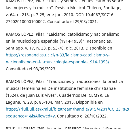
RAMOS LÓPEZ, Pilar. “Luces y sombras en los estudios sobre
las mujeres y la música”. Revista Musical Chilena, Santiago,
v. 64, n. 213, p. 7-25, ene-jun. 2010. DOI: 10.4067/S0716-
27902010000100002. Consultado el 29/03/2021.
RAMOS LÓPEZ, Pilar. “Laicismo, catolicismo y nacionalismo
en la musicología española (1914-1953)”. Resonancias,
Santiago, v. 17, n. 33, p. 53-70, dic. 2013. Disponible en
https://resonancias.uc.cl/n-33/laicismo-catolicismo-y-
nacionalismo-en-la-musicologia-espanola-1914-1953/
.
Consultado el 03/09/2023.
RAMOS LÓPEZ, Pilar. “Tradiciones y traducciones: la práctica
musical femenina en De institutione feminae christianae
(1524), de Juan Luis Vives”. Cuadernos Del CEMYR, La
Laguna, n. 23, p. 85-104, mar. 2015. Disponible en
https://riull.ull.es/xmlui/bitstream/handle/915/4201/CC_23_%
sequence=1&isAllowed=y
. Consultado el 26/10/2022.
RIUS-ULLDEMOLINS, Joaquim; GISBERT, Verònica. “¿Por qué