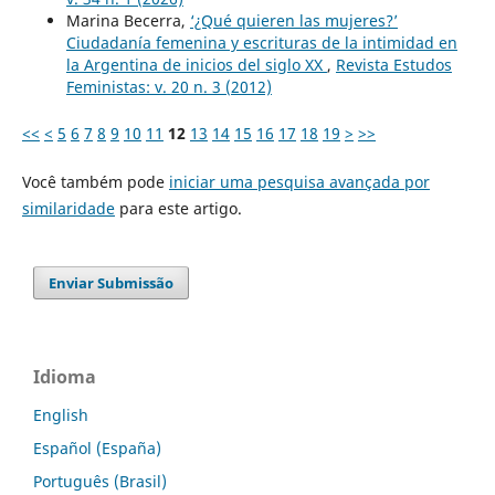
Marina Becerra,
‘¿Qué quieren las mujeres?’
Ciudadanía femenina y escrituras de la intimidad en
la Argentina de inicios del siglo XX
,
Revista Estudos
Feministas: v. 20 n. 3 (2012)
<<
<
5
6
7
8
9
10
11
12
13
14
15
16
17
18
19
>
>>
Você também pode
iniciar uma pesquisa avançada por
similaridade
para este artigo.
Enviar Submissão
Idioma
English
Español (España)
Português (Brasil)