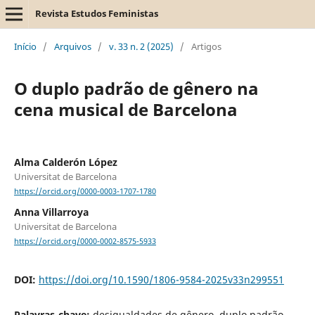
Revista Estudos Feministas
Início
/
Arquivos
/
v. 33 n. 2 (2025)
/
Artigos
O duplo padrão de gênero na
cena musical de Barcelona
Alma Calderón López
Universitat de Barcelona
https://orcid.org/0000-0003-1707-1780
Anna Villarroya
Universitat de Barcelona
https://orcid.org/0000-0002-8575-5933
DOI:
https://doi.org/10.1590/1806-9584-2025v33n299551
Palavras-chave:
desigualdades de gênero, duplo padrão,