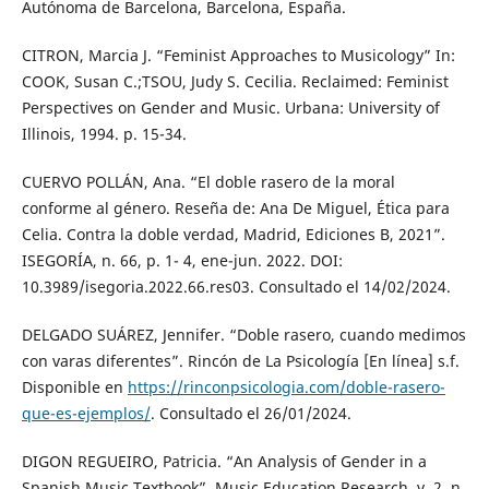
Autónoma de Barcelona, Barcelona, España.
CITRON, Marcia J. “Feminist Approaches to Musicology” In:
COOK, Susan C.;TSOU, Judy S. Cecilia. Reclaimed: Feminist
Perspectives on Gender and Music. Urbana: University of
Illinois, 1994. p. 15-34.
CUERVO POLLÁN, Ana. “El doble rasero de la moral
conforme al género. Reseña de: Ana De Miguel, Ética para
Celia. Contra la doble verdad, Madrid, Ediciones B, 2021”.
ISEGORÍA, n. 66, p. 1- 4, ene-jun. 2022. DOI:
10.3989/isegoria.2022.66.res03. Consultado el 14/02/2024.
DELGADO SUÁREZ, Jennifer. “Doble rasero, cuando medimos
con varas diferentes”. Rincón de La Psicología [En línea] s.f.
Disponible en
https://rinconpsicologia.com/doble-rasero-
que-es-ejemplos/
. Consultado el 26/01/2024.
DIGON REGUEIRO, Patricia. “An Analysis of Gender in a
Spanish Music Textbook”. Music Education Research, v. 2, n.