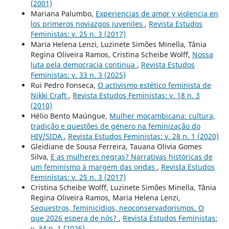
(2001)
Mariana Palumbo,
Experiencias de amor y violencia en
los primeros noviazgos juveniles
,
Revista Estudos
Feministas: v. 25 n. 3 (2017)
Maria Helena Lenzi, Luzinete Simões Minella, Tânia
Regina Oliveira Ramos, Cristina Scheibe Wolff,
Nossa
luta pela democracia continua
,
Revista Estudos
Feministas: v. 33 n. 3 (2025)
Rui Pedro Fonseca,
O activismo estético feminista de
Nikki Craft
,
Revista Estudos Feministas: v. 18 n. 3
(2010)
Hélio Bento Maúngue,
Mulher moçambicana: cultura,
tradição e questões de género na feminização do
HIV/SIDA
,
Revista Estudos Feministas: v. 28 n. 1 (2020)
Gleidiane de Sousa Ferreira, Tauana Olivia Gomes
Silva,
E as mulheres negras? Narrativas históricas de
um feminismo à margem das ondas
,
Revista Estudos
Feministas: v. 25 n. 3 (2017)
Cristina Scheibe Wolff, Luzinete Simões Minella, Tânia
Regina Oliveira Ramos, Maria Helena Lenzi,
Sequestros, feminicídios, neoconservadorismos. O
que 2026 espera de nós?
,
Revista Estudos Feministas:
v. 34 n. 1 (2026)