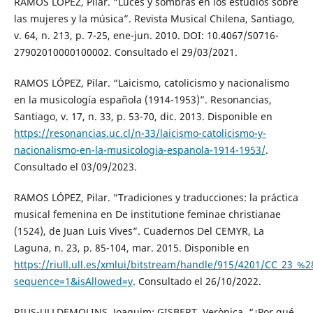
RAMOS LÓPEZ, Pilar. “Luces y sombras en los estudios sobre
las mujeres y la música”. Revista Musical Chilena, Santiago,
v. 64, n. 213, p. 7-25, ene-jun. 2010. DOI: 10.4067/S0716-
27902010000100002. Consultado el 29/03/2021.
RAMOS LÓPEZ, Pilar. “Laicismo, catolicismo y nacionalismo
en la musicología española (1914-1953)”. Resonancias,
Santiago, v. 17, n. 33, p. 53-70, dic. 2013. Disponible en
https://resonancias.uc.cl/n-33/laicismo-catolicismo-y-
nacionalismo-en-la-musicologia-espanola-1914-1953/
.
Consultado el 03/09/2023.
RAMOS LÓPEZ, Pilar. “Tradiciones y traducciones: la práctica
musical femenina en De institutione feminae christianae
(1524), de Juan Luis Vives”. Cuadernos Del CEMYR, La
Laguna, n. 23, p. 85-104, mar. 2015. Disponible en
https://riull.ull.es/xmlui/bitstream/handle/915/4201/CC_23_%
sequence=1&isAllowed=y
. Consultado el 26/10/2022.
RIUS-ULLDEMOLINS, Joaquim; GISBERT, Verònica. “¿Por qué