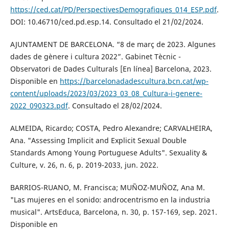
https://ced.cat/PD/PerspectivesDemografiques_014_ESP.pdf
.
DOI: 10.46710/ced.pd.esp.14. Consultado el 21/02/2024.
AJUNTAMENT DE BARCELONA. “8 de març de 2023. Algunes
dades de gènere i cultura 2022”. Gabinet Tècnic -
Observatori de Dades Culturals [En línea] Barcelona, 2023.
Disponible en
https://barcelonadadescultura.bcn.cat/wp-
content/uploads/2023/03/2023_03_08_Cultura-i-genere-
2022_090323.pdf
. Consultado el 28/02/2024.
ALMEIDA, Ricardo; COSTA, Pedro Alexandre; CARVALHEIRA,
Ana. "Assessing Implicit and Explicit Sexual Double
Standards Among Young Portuguese Adults". Sexuality &
Culture, v. 26, n. 6, p. 2019-2033, jun. 2022.
BARRIOS-RUANO, M. Francisca; MUÑOZ-MUÑOZ, Ana M.
"Las mujeres en el sonido: androcentrismo en la industria
musical". ArtsEduca, Barcelona, n. 30, p. 157-169, sep. 2021.
Disponible en