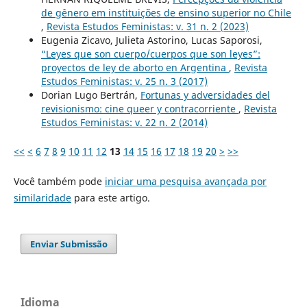
de gênero em instituições de ensino superior no Chile
,
Revista Estudos Feministas: v. 31 n. 2 (2023)
Eugenia Zicavo, Julieta Astorino, Lucas Saporosi,
“Leyes que son cuerpo/cuerpos que son leyes”:
proyectos de ley de aborto en Argentina
,
Revista
Estudos Feministas: v. 25 n. 3 (2017)
Dorian Lugo Bertrán,
Fortunas y adversidades del
revisionismo: cine queer y contracorriente
,
Revista
Estudos Feministas: v. 22 n. 2 (2014)
<<
<
6
7
8
9
10
11
12
13
14
15
16
17
18
19
20
>
>>
Você também pode
iniciar uma pesquisa avançada por
similaridade
para este artigo.
Enviar Submissão
Idioma