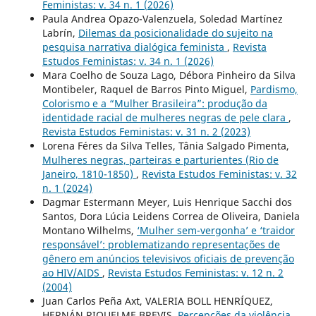
Feministas: v. 34 n. 1 (2026)
Paula Andrea Opazo-Valenzuela, Soledad Martínez
Labrín,
Dilemas da posicionalidade do sujeito na
pesquisa narrativa dialógica feminista
,
Revista
Estudos Feministas: v. 34 n. 1 (2026)
Mara Coelho de Souza Lago, Débora Pinheiro da Silva
Montibeler, Raquel de Barros Pinto Miguel,
Pardismo,
Colorismo e a “Mulher Brasileira”: produção da
identidade racial de mulheres negras de pele clara
,
Revista Estudos Feministas: v. 31 n. 2 (2023)
Lorena Féres da Silva Telles, Tânia Salgado Pimenta,
Mulheres negras, parteiras e parturientes (Rio de
Janeiro, 1810-1850)
,
Revista Estudos Feministas: v. 32
n. 1 (2024)
Dagmar Estermann Meyer, Luis Henrique Sacchi dos
Santos, Dora Lúcia Leidens Correa de Oliveira, Daniela
Montano Wilhelms,
‘Mulher sem-vergonha’ e ‘traidor
responsável’: problematizando representações de
gênero em anúncios televisivos oficiais de prevenção
ao HIV/AIDS
,
Revista Estudos Feministas: v. 12 n. 2
(2004)
Juan Carlos Peña Axt, VALERIA BOLL HENRÍQUEZ,
HERNÁN RIQUELME BREVIS,
Percepções da violência