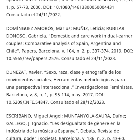
1, p. 57-73, 2000. DOI: 10.1080/14613800050004431.
Consultado el 24/11/2022.
DOMÍNGUEZ AMORÓS, Màrius; MUÑIZ, Leticia; RUBILAR
DONOSO, Gabriela. "Domestic and care work in dual-earner
couples: Comparative analysis of Spain, Argentina and
Chile". Papers, Barcelona, v. 104, n. 2, p. 337-374, 2019. DOI:
10.5565/rev/papers.2576. Consultado el 24/11/2023.
DUNEZAT, Xavier. “Sexo, raza, clase y etnografía de los
movimientos sociales. Herramientas metodológicas para
una perspectiva interseccional.” Investigaciones Feministas,
Barcelona, v. 8, n. 1, p. 95-114, may. 2017. DOI:
10.5209/INFE.54847. Consultado el 28/12/2023.
ESCRIBANO, Miguel Angel; MUNTANYOLA-SAURA, Dafne;
GALLEGO, J. Ignacio. “Les desigualtats de gènere en la
indústria de la música a Espanya”. Debats. Revista de
cultura, poder i societat, Barcelona, v. 136, n. 2, p. 43-60.