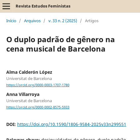
Revista Estudos Feministas
Início
/
Arquivos
/
v. 33 n. 2 (2025)
/
Artigos
O duplo padrão de gênero na
cena musical de Barcelona
Alma Calderón López
Universitat de Barcelona
https://orcid.org/0000-0003-1707-1780
Anna Villarroya
Universitat de Barcelona
https://orcid.org/0000-0002-8575-5933
DOI:
https://doi.org/10.1590/1806-9584-2025v33n299551
Palavras-chave:
desigualdades de gênero, duplo padrão,