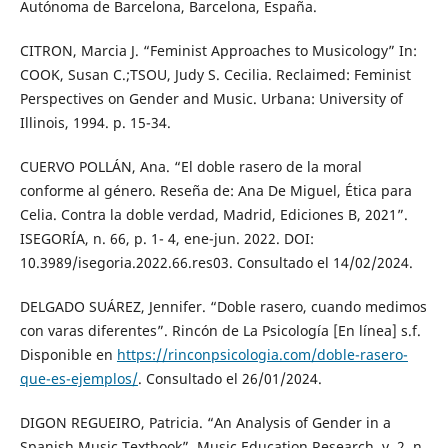
Autónoma de Barcelona, Barcelona, España.
CITRON, Marcia J. “Feminist Approaches to Musicology” In:
COOK, Susan C.;TSOU, Judy S. Cecilia. Reclaimed: Feminist
Perspectives on Gender and Music. Urbana: University of
Illinois, 1994. p. 15-34.
CUERVO POLLÁN, Ana. “El doble rasero de la moral
conforme al género. Reseña de: Ana De Miguel, Ética para
Celia. Contra la doble verdad, Madrid, Ediciones B, 2021”.
ISEGORÍA, n. 66, p. 1- 4, ene-jun. 2022. DOI:
10.3989/isegoria.2022.66.res03. Consultado el 14/02/2024.
DELGADO SUÁREZ, Jennifer. “Doble rasero, cuando medimos
con varas diferentes”. Rincón de La Psicología [En línea] s.f.
Disponible en
https://rinconpsicologia.com/doble-rasero-
que-es-ejemplos/
. Consultado el 26/01/2024.
DIGON REGUEIRO, Patricia. “An Analysis of Gender in a
Spanish Music Textbook”. Music Education Research, v. 2, n.