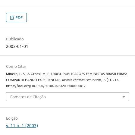
PDF
Publicado
2003-01-01
Como Citar
Minella, L. S., & Grossi, M. P. (2003). PUBLICAÇÕES FEMINISTAS BRASILEIRAS:
COMPARTILHANDO EXPERIÊNCIAS.
Revista Estudos Feministas
,
11
(1), 217.
https://doi.org/10.1590/S0104-026X2003000100012
Fomatos de Citação
Edição
v. 11 n. 1 (2003)