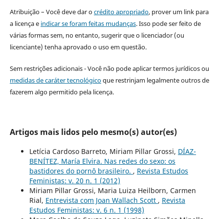
Atribuição – Você deve dar o
crédito apropriado
, prover um link para
a licença e
indicar se foram feitas mudanças
. Isso pode ser feito de
várias formas sem, no entanto, sugerir que o licenciador (ou
licenciante) tenha aprovado o uso em questão.
Sem restrições adicionais - Você não pode aplicar termos jurídicos ou
medidas de caráter tecnológico
que restrinjam legalmente outros de
fazerem algo permitido pela licença.
Artigos mais lidos pelo mesmo(s) autor(es)
Letícia Cardoso Barreto, Miriam Pillar Grossi,
DÍAZ-
BENÍTEZ, María Elvira. Nas redes do sexo: os
bastidores do pornô brasileiro.
,
Revista Estudos
Feministas: v. 20 n. 1 (2012)
Miriam Pillar Grossi, Maria Luiza Heilborn, Carmen
Rial,
Entrevista com Joan Wallach Scott
,
Revista
Estudos Feministas: v. 6 n. 1 (1998)