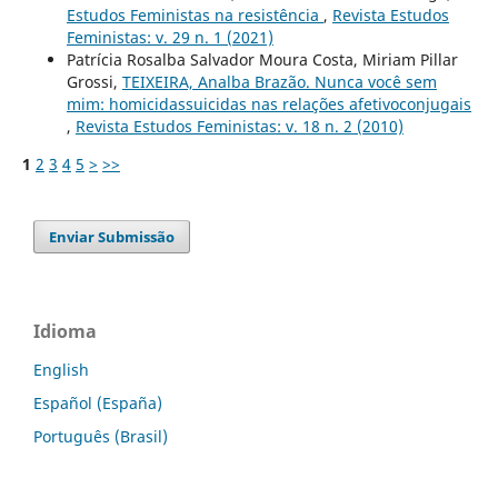
Estudos Feministas na resistência
,
Revista Estudos
Feministas: v. 29 n. 1 (2021)
Patrícia Rosalba Salvador Moura Costa, Miriam Pillar
Grossi,
TEIXEIRA, Analba Brazão. Nunca você sem
mim: homicidassuicidas nas relações afetivoconjugais
,
Revista Estudos Feministas: v. 18 n. 2 (2010)
1
2
3
4
5
>
>>
Enviar Submissão
Idioma
English
Español (España)
Português (Brasil)