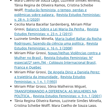
Mara Coelho de Souza Lago, Luzinete Simões Minella,
Tânia Regina de Oliveira Ramos, Cristina Scheibe
Wolff,
Produção feminista, o tempo, perdas e
polêmicas sobre palavra
,
Revista Estudos Feministas:
v. 28 n. 3 (2020)
Cecilia Maria Bacellar Sardenberg, Miriam Pillar
Grossi,
Balanço Sobre a Lei Maria Da Penha
,
Revista
Estudos Feministas: v. 23 n. 2 (2015)
Luzinete Simões Minella,
Maria Isabel Baltar da Rocha
Rodrigues: fazendo da ciência uma política
,
Revista
Estudos Feministas: v. 16 n. 3 (2008)
Miriam Pillar Grossi,
Novas/Velhas Violências contra a
Mulher no Brasil
,
Revista Estudos Feministas: Nº
especial/2º sem./94 - Colóquio Internacional Brasil,
França e Quebec
Miriam Pillar Grossi,
De Angela Diniz a Daniela Perez:
a trajetória da impunidade
,
Revista Estudos
Feministas: v. 1 n. 1 (1993)
Miriam Pillar Grossi, Sônia Malheiros Miguel,
TRANSFORMANDO A DIFERENÇA: AS MULHERES NA
POLÍTICA.
,
Revista Estudos Feministas: v. 9 n. 1 (2001)
Tânia Regina Oliveira Ramos, Luzinete Simões Minella,
Cristina Scheibe Wolff, Mara Coelho de Souza Lago,